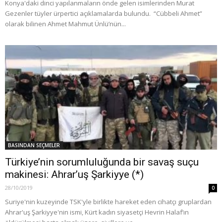
Konya'daki dinci yapılanmaların önde gelen isimlerinden Murat
Gezenler tüyler ürpertici açıklamalarda bulundu. “Cübbeli Ahmet”
olarak bilinen Ahmet Mahmut Ünlü’nün...
BASINDAN SEÇMELER
Türkiye’nin sorumluluğunda bir savaş suçu
makinesi: Ahrar’uş Şarkiyye (*)
28/10/2019
0
Suriye'nin kuzeyinde TSK'yle birlikte hareket eden cihatçı gruplardan
Ahrar'uş Şarkiyye'nin ismi, Kürt kadın siyasetçi Hevrin Halaf’ın