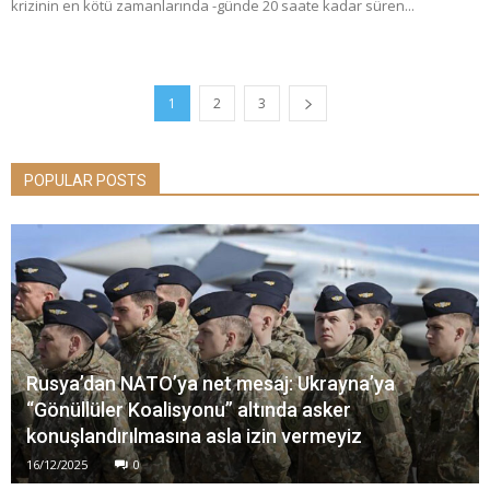
krizinin en kötü zamanlarında -günde 20 saate kadar süren...
1
2
3
POPULAR POSTS
Rusya’dan NATO’ya net mesaj: Ukrayna’ya
“Gönüllüler Koalisyonu” altında asker
konuşlandırılmasına asla izin vermeyiz
16/12/2025
0