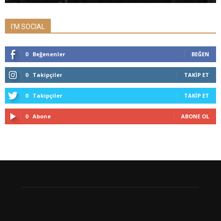
I'M SOCIAL
0
Beğenenler
BEĞEN
0
Takipçiler
TAKIP ET
0
Takipçiler
TAKIP ET
0
Abone
ABONE OL