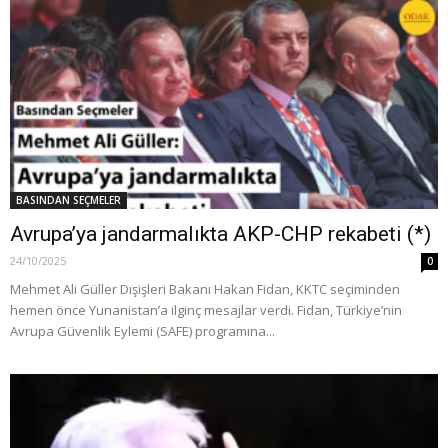
BASINDAN SEÇMELER
Avrupa’ya jandarmalıkta AKP-CHP rekabeti (*)
24/10/2025
0
Mehmet Ali Güller Dışişleri Bakanı Hakan Fidan, KKTC seçiminden
hemen önce Yunanistan’a ilginç mesajlar verdi. Fidan, Türkiye’nin
Avrupa Güvenlik Eylemi (SAFE) programına...