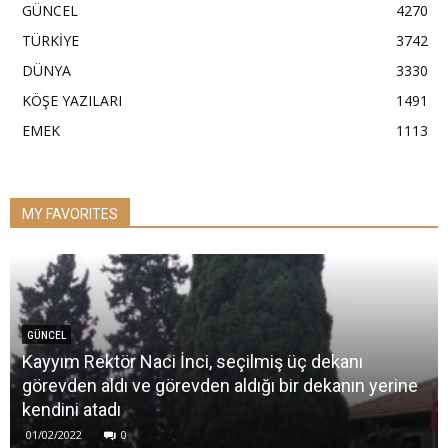
GÜNCEL
4270
TÜRKİYE
3742
DÜNYA
3330
KÖŞE YAZILARI
1491
EMEK
1113
MY FAVORITES
GÜNCEL
Kayyım Rektör Naci İnci, seçilmiş üç dekanı
görevden aldı ve görevden aldığı bir dekanın yerine
kendini atadı
01/02/2022
0