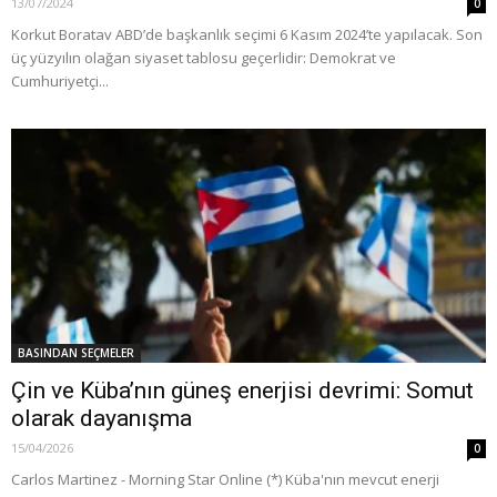
13/07/2024
0
Korkut Boratav ABD’de başkanlık seçimi 6 Kasım 2024’te yapılacak. Son
üç yüzyılın olağan siyaset tablosu geçerlidir: Demokrat ve
Cumhuriyetçi...
BASINDAN SEÇMELER
Çin ve Küba’nın güneş enerjisi devrimi: Somut
olarak dayanışma
15/04/2026
0
Carlos Martinez - Morning Star Online (*) Küba'nın mevcut enerji