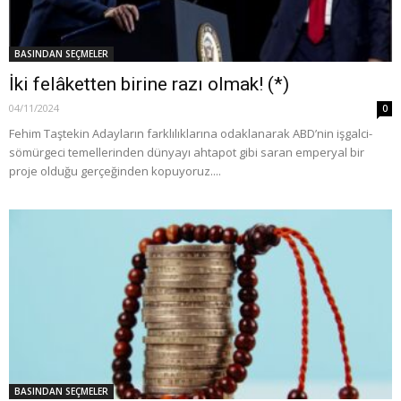
BASINDAN SEÇMELER
İki felâketten birine razı olmak! (*)
04/11/2024
0
Fehim Taştekin Adayların farklılıklarına odaklanarak ABD’nin işgalci-
sömürgeci temellerinden dünyayı ahtapot gibi saran emperyal bir
proje olduğu gerçeğinden kopuyoruz....
BASINDAN SEÇMELER