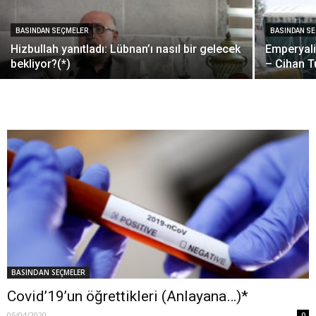
BASINDAN SEÇMELER
BASINDAN S
Hizbullah yanıtladı: Lübnan’ı nasıl bir gelecek
Emperyali
bekliyor?(*)
– Cihan T
BASINDAN SEÇMELER
Covid’19’un öğrettikleri (Anlayana…)*
05/04/2020
0