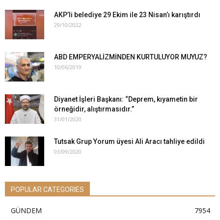
AKP’li belediye 29 Ekim ile 23 Nisan’ı karıştırdı
29/10/2022
ABD EMPERYALİZMİNDEN KURTULUYOR MUYUZ?
10/06/2019
Diyanet İşleri Başkanı: “Deprem, kıyametin bir
örneğidir, alıştırmasıdır.”
31/01/2020
Tutsak Grup Yorum üyesi Ali Aracı tahliye edildi
03/09/2020
POPULAR CATEGORIES
GÜNDEM
7954