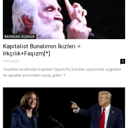
BASINDAN SEÇMELER
Kapitalist Bunalımın İkizleri =
Irkçılık+Faşizm[*]
19/06/2025
0
“Kaçıklar tarafından başlatılır faşizm Piç kuruları sayesinde uygulanır.
Ve aptallar yüzünden sürüp gider.”1