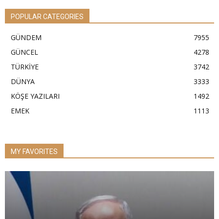
POPULAR CATEGORIES
GÜNDEM
7955
GÜNCEL
4278
TÜRKİYE
3742
DÜNYA
3333
KÖŞE YAZILARI
1492
EMEK
1113
MY FAVORITES