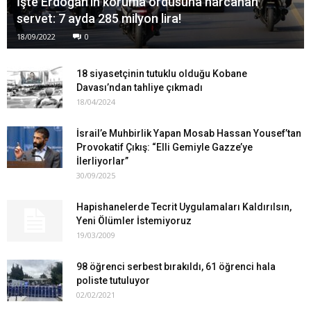
İşte Erdoğan’ın koruma ordusuna harcanan
servet: 7 ayda 285 milyon lira!
18/09/2022
0
18 siyasetçinin tutuklu olduğu Kobane
Davası’ndan tahliye çıkmadı
18/04/2024
İsrail’e Muhbirlik Yapan Mosab Hassan Yousef’tan
Provokatif Çıkış: “Elli Gemiyle Gazze’ye
İlerliyorlar”
30/09/2025
Hapishanelerde Tecrit Uygulamaları Kaldırılsın,
Yeni Ölümler İstemiyoruz
19/03/2009
98 öğrenci serbest bırakıldı, 61 öğrenci hala
poliste tutuluyor
02/02/2021