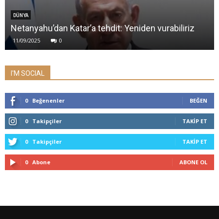
DÜNYA
Netanyahu’dan Katar’a tehdit: Yeniden vurabiliriz
11/09/2025
0
I'M SOCIAL
0
Beğenenler
BEĞEN
0
Takipçiler
TAKIP ET
0
Takipçiler
TAKIP ET
0
Abone
ABONE OL