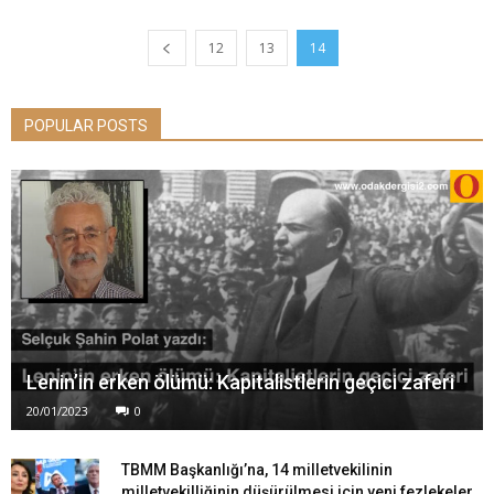
12
13
14
POPULAR POSTS
Lenin’in erken ölümü: Kapitalistlerin geçici zaferi
20/01/2023
0
TBMM Başkanlığı’na, 14 milletvekilinin
milletvekilliğinin düşürülmesi için yeni fezlekeler