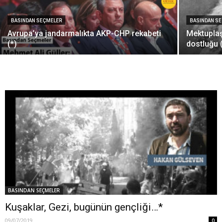
BASINDAN SEÇMELER
BASINDAN S
Avrupa’ya jandarmalıkta AKP-CHP rekabeti
Mektuplaş
(*)
dostluğu 
BASINDAN SEÇMELER
Kuşaklar, Gezi, bugünün gençliği…*
09/07/2019
0