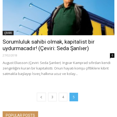
ÇEVİRİ
Sorumluluk sahibi olmak, kapitalist bir
uydurmacadır! (Çeviri: Seda Şanlıer)
27/02/2018
0
August Eliasson (Çeviri: Seda Şanlıer) Ingvar Kamprad sıfırdan kendi
zenginliğini kuran bir kapitalistti. Onun hayatı komşu çiftliklere kibrit
satmakla başlayıp İsveç halkına ucuz ve kolay...
3
4
5
POPULAR POSTS