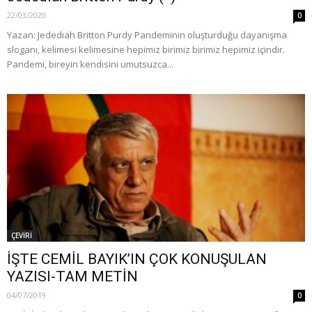
22/03/2020
0
Yazan: Jedediah Britton Purdy Pandeminin oluşturduğu dayanışma
sloganı, kelimesi kelimesine hepimiz birimiz birimiz hepimiz içindir.
Pandemi, bireyin kendisini umutsuzca...
ÇEVİRİ
İŞTE CEMİL BAYIK’IN ÇOK KONUŞULAN
YAZISI-TAM METİN
04/07/2019
0