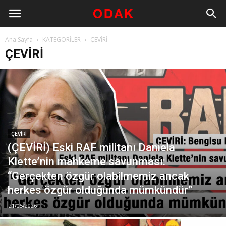
Ana Sayfa
KATEGORİLER
ÇEVİRİ
ÇEVİRİ
ÇEVİRİ
(ÇEVİRİ) Eski RAF militanı Daniela
Klette’nin mahkeme savunması:
“Gerçekten özgür olabilmemiz ancak
herkes özgür olduğunda mümkündür”
21/05/2026