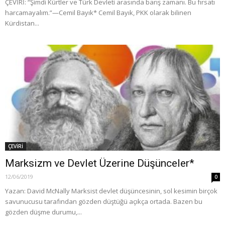
ÇEVİRİ: “Şimdi Kürtler ve Türk Devleti arasında barış zamanı. Bu fırsatı
harcamayalım.”—Cemil Bayık* Cemil Bayık, PKK olarak bilinen
Kürdistan...
ÇEVİRİ
Marksizm ve Devlet Üzerine Düşünceler*
12/06/2019
0
Yazan: David McNally Marksist devlet düşüncesinin, sol kesimin birçok
savunucusu tarafından gözden düştüğü açıkça ortada. Bazen bu
gözden düşme durumu,...