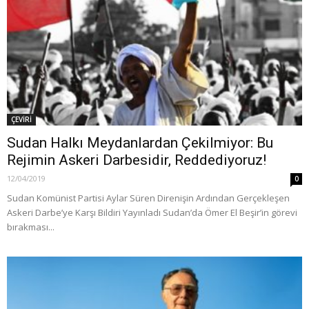
ÇEVİRİ
Sudan Halkı Meydanlardan Çekilmiyor: Bu
Rejimin Askeri Darbesidir, Reddediyoruz!
12/04/2019
0
Sudan Komünist Partisi Aylar Süren Direnişin Ardından Gerçekleşen
Askeri Darbe’ye Karşı Bildiri Yayınladı Sudan’da Ömer El Beşir’in görevi
bırakması...