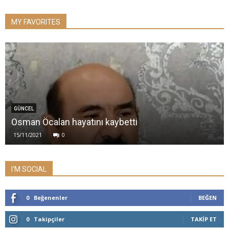
MY FAVORITES
GÜNCEL
Osman Öcalan hayatını kaybetti
15/11/2021
0
I'M SOCIAL
0
Beğenenler
BEĞEN
0
Takipçiler
TAKIP ET