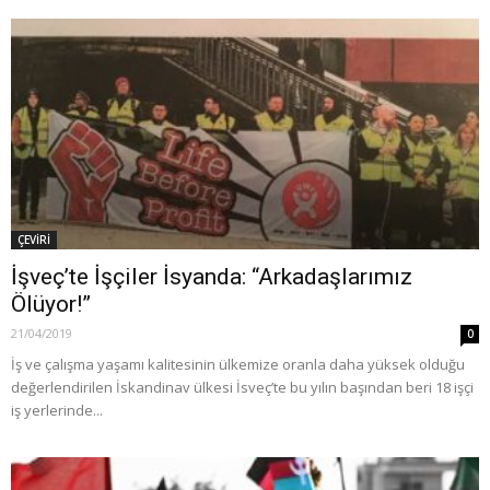
ÇEVİRİ
İşveç’te İşçiler İsyanda: “Arkadaşlarımız
Ölüyor!”
21/04/2019
0
İş ve çalışma yaşamı kalitesinin ülkemize oranla daha yüksek olduğu
değerlendirilen İskandinav ülkesi İsveç’te bu yılın başından beri 18 işçi
iş yerlerinde...