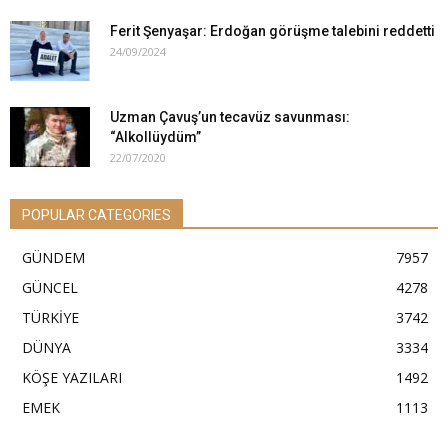
Ferit Şenyaşar: Erdoğan görüşme talebini reddetti
24/09/2024
Uzman Çavuş’un tecavüz savunması:
“Alkollüydüm”
22/07/2020
POPULAR CATEGORIES
GÜNDEM
7957
GÜNCEL
4278
TÜRKİYE
3742
DÜNYA
3334
KÖŞE YAZILARI
1492
EMEK
1113