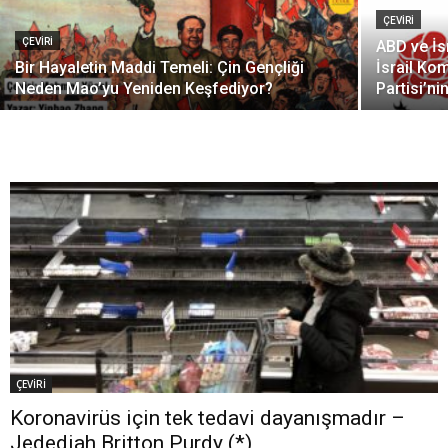
ÇEVİRİ
ÇEVİRİ
ABD ve İsr
Bir Hayaletin Maddi Temeli: Çin Gençliği
İsrail Ko
Neden Mao’yu Yeniden Keşfediyor?
Partisi’ni
ÇEVİRİ
Koronavirüs için tek tedavi dayanışmadır –
Jedediah Britton Purdy (*)