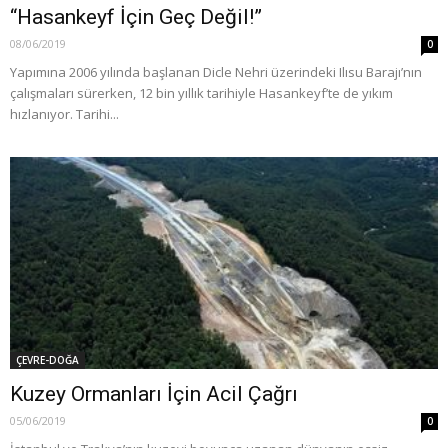
“Hasankeyf İçin Geç Değil!”
08/06/2019
0
Yapımına 2006 yılında başlanan Dicle Nehri üzerindeki Ilısu Barajı’nın
çalışmaları sürerken, 12 bin yıllık tarihiyle Hasankeyf’te de yıkım
hızlanıyor. Tarihi...
ÇEVRE-DOĞA
Kuzey Ormanları İçin Acil Çağrı
05/06/2019
0