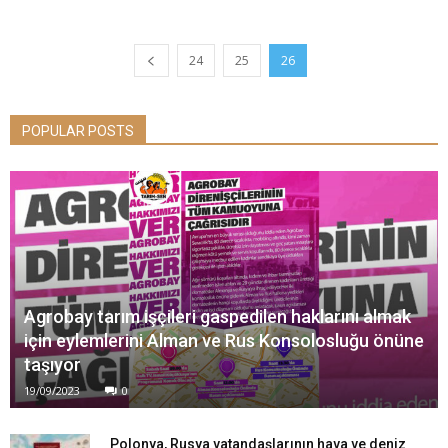
24
25
26
POPULAR POSTS
Agrobay tarım işçileri gaspedilen haklarını almak
için eylemlerini Alman ve Rus Konsolosluğu önüne
taşıyor
19/09/2023
0
Polonya, Rusya vatandaşlarının hava ve deniz