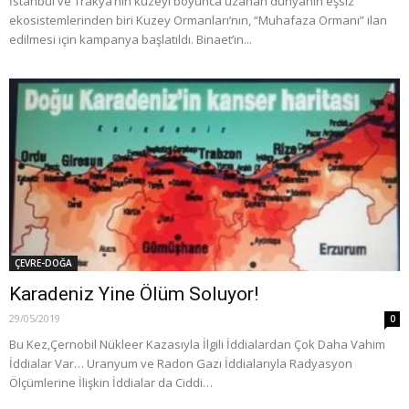
İstanbul ve Trakya’nın kuzeyi boyunca uzanan dünyanın eşsiz
ekosistemlerinden biri Kuzey Ormanları’nın, “Muhafaza Ormanı” ilan
edilmesi için kampanya başlatıldı. Binaet’in...
ÇEVRE-DOĞA
Karadeniz Yine Ölüm Soluyor!
29/05/2019
0
Bu Kez,Çernobil Nükleer Kazasıyla İlgili İddialardan Çok Daha Vahim
İddialar Var… Uranyum ve Radon Gazı İddialarıyla Radyasyon
Ölçümlerine İlişkin İddialar da Ciddi…