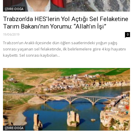
ÇEVRE-DOĞA
Trabzon’da HES’lerin Yol Açtığı Sel Felaketine
Tarım Bakanı’nın Yorumu: “Allah’ın İşi”
19/06/2019
0
Trabzon’un Araklı ilçesinde dün öğlen saatlerindeki yoğun yağış
sonrası yaşanan sel felaketinde, ilk belirlemelere göre 4 kişi hayatını
kaybetti. Sel sonrası kaybolan...
ÇEVRE-DOĞA