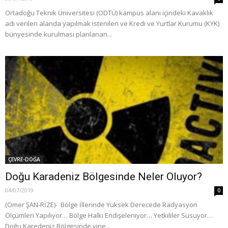
Ortadoğu Teknik Üniversitesi (ODTÜ) kampüs alanı içindeki Kavaklık
adı verilen alanda yapılmak istenilen ve Kredi ve Yurtlar Kurumu (KYK)
bünyesinde kurulması planlanan...
ÇEVRE-DOĞA
Doğu Karadeniz Bölgesinde Neler Oluyor?
04/07/2019
0
(Ömer ŞAN-RİZE)- Bölge İllerinde Yüksek Derecede Radyasyon
Ölçümleri Yapılıyor… Bölge Halkı Endişeleniyor… Yetkililer Susuyor…
Doğu Karedeniz Bölgesinde yine...