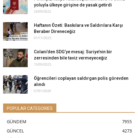
yoluyla ülkeye girişine de yasak getirdi
26/09/2022
Haftanın Özeti: Baskılara ve Saldırılara Karşı
Beraber Direneceğiz
01/11/2025
Colani’den SDG’ye mesaj: Suriye’nin bir
zerresinden bile taviz vermeyeceğiz
13/09/2025
Öğrencileri coplayan saldırgan polis görevden
alındı
07/01/2020
POPULAR CATEGORIES
GÜNDEM
7955
GÜNCEL
4273