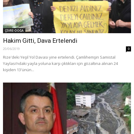
ÇEVRE-DOĞA
Hakim Gitti, Dava Ertelendi
20/06/2019
0
Rize'deki Yeşil Yol Davası yine ertelendi. Çamlıhemşin Samistal
Yaylası’ndaki yayla yoluna karşı çıktıkları için gözaltına alınan 24
kişiden 13'ünün...