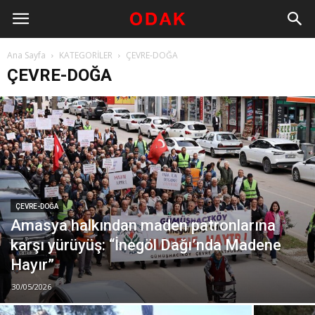
Ana Sayfa
KATEGORİLER
ÇEVRE-DOĞA
ÇEVRE-DOĞA
ÇEVRE-DOĞA
Amasya halkından maden patronlarına
karşı yürüyüş: “İnegöl Dağı’nda Madene
Hayır”
30/05/2026