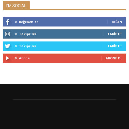
I'M SOCIAL
0
Beğenenler
BEĞEN
0
Takipçiler
TAKIP ET
0
Takipçiler
TAKIP ET
0
Abone
ABONE OL