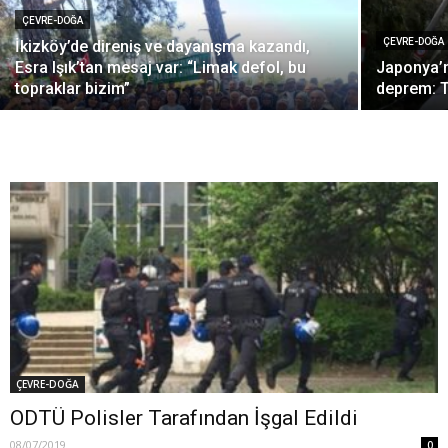
ÇEVRE-DOĞA
ÇEVRE-DOĞA
İkizköy’de direniş ve dayanışma kazandı,
Esra Işık’tan mesaj var: “Limak defol, bu
Japonya’n
topraklar bizim”
deprem: T
ÇEVRE-DOĞA
ODTÜ Polisler Tarafından İşgal Edildi
08/07/2019
0