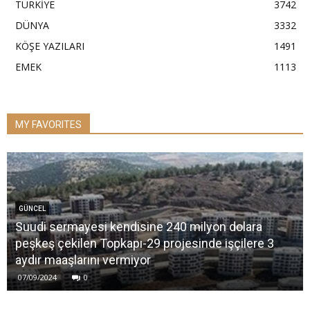
TÜRKİYE
3742
DÜNYA
3332
KÖŞE YAZILARI
1491
EMEK
1113
MY FAVORITES
GÜNCEL
Suudi sermayesi kendisine 240 milyon dolara
peşkeş çekilen Topkapı-29 projesinde işçilere 3
aydır maaşlarını vermiyor
07/09/2024
0