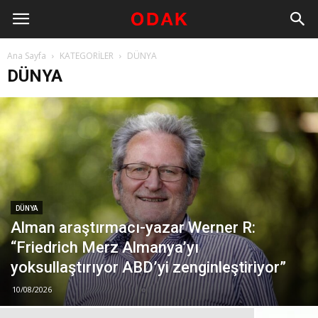
Ana Sayfa
KATEGORİLER
DÜNYA
DÜNYA
DÜNYA
Alman araştırmacı-yazar Werner R:
“Friedrich Merz Almanya’yı
yoksullaştırıyor ABD’yi zenginleştiriyor”
10/08/2026