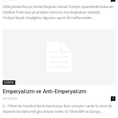
2004 yılında Rusya Devlet Başkanı olarak Türkiye ziyaretinde bulunan
Vladimir Putin beş yıl aradan sonra bu kez Başbakan sıfatıyla
Türkiye'deydi. Geçtiğimiz Ağustos ayının ilk haftasındaki...
DÜNYA
Emperyalizm ve Anti-Emperyalizm
24/10/2009
0
6 - 7 Ekim'de İstanbul'da İki Net Kutup: Bazı süreçler vardır ki, dost da
düşman da daha net göz önüne serilir. 6-7 Ekim IMF ve Dünya...