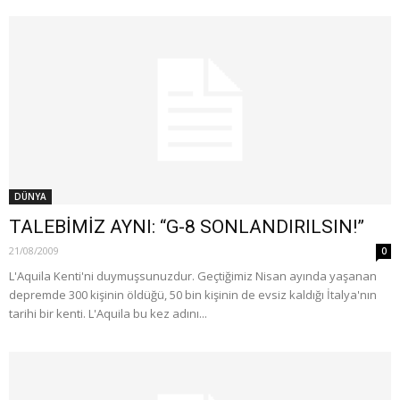
DÜNYA
TALEBİMİZ AYNI: “G-8 SONLANDIRILSIN!”
21/08/2009
0
L'Aquila Kenti'ni duymuşsunuzdur. Geçtiğimiz Nisan ayında yaşanan
depremde 300 kişinin öldüğü, 50 bin kişinin de evsiz kaldığı İtalya'nın
tarihi bir kenti. L'Aquila bu kez adını...