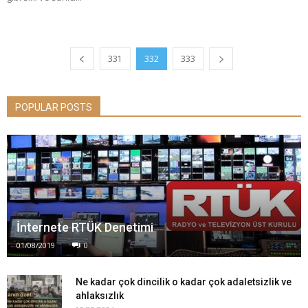
331
332
333
POPULAR POSTS
İnternete RTÜK Denetimi
01/08/2019
0
Ne kadar çok dincilik o kadar çok adaletsizlik ve
ahlaksızlık