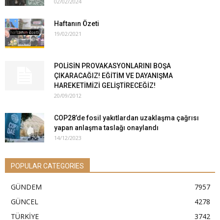
02/02/2024
Haftanın Özeti
19/02/2021
POLİSİN PROVAKASYONLARINI BOŞA
ÇIKARACAĞIZ! EĞİTİM VE DAYANIŞMA
HAREKETİMİZİ GELİŞTİRECEĞİZ!
20/09/2012
COP28’de fosil yakıtlardan uzaklaşma çağrısı
yapan anlaşma taslağı onaylandı
14/12/2023
POPULAR CATEGORIES
GÜNDEM
7957
GÜNCEL
4278
TÜRKİYE
3742