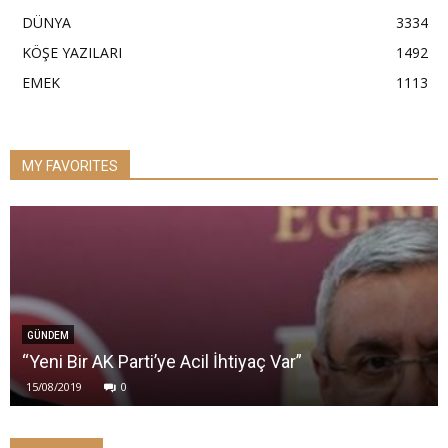
DÜNYA
3334
KÖŞE YAZILARI
1492
EMEK
1113
MY FAVORITES
GÜNDEM
“Yeni Bir AK Parti’ye Acil İhtiyaç Var”
15/08/2019
0