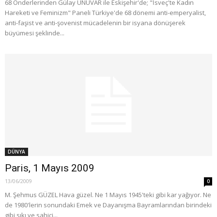
68 Önderlerinden Gülay ÜNÜVAR ile Eskişehir'de; "İsveç'te Kadın
Hareketi ve Feminizm" Paneli Türkiye'de 68 dönemi anti-emperyalist,
anti-faşist ve anti-şovenist mücadelenin bir isyana dönüşerek
büyümesi şeklinde...
DÜNYA
Paris, 1 Mayıs 2009
13/06/2009
0
M. Şehmus GÜZEL Hava güzel. Ne 1 Mayıs 1945'teki gibi kar yağıyor. Ne
de 1980'lerin sonundaki Emek ve Dayanışma Bayramlarından birindeki
gibi sıkı ve sahici...