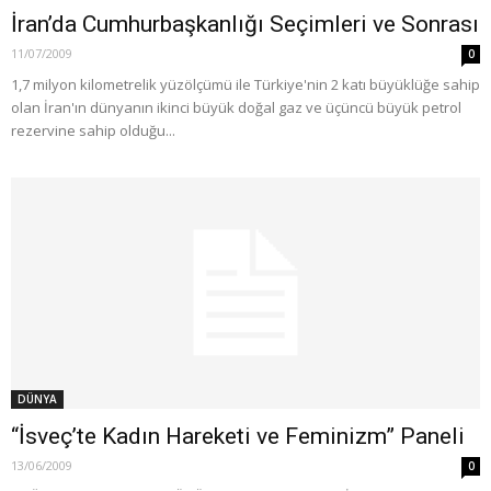
İran’da Cumhurbaşkanlığı Seçimleri ve Sonrası
11/07/2009
0
1,7 milyon kilometrelik yüzölçümü ile Türkiye'nin 2 katı büyüklüğe sahip
olan İran'ın dünyanın ikinci büyük doğal gaz ve üçüncü büyük petrol
rezervine sahip olduğu...
DÜNYA
“İsveç’te Kadın Hareketi ve Feminizm” Paneli
13/06/2009
0