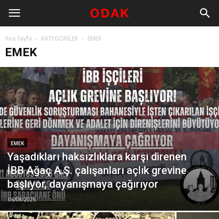
Ana Sayfa
KATEGORİLER
EMEK
EMEK
EMEK
Yaşadıkları haksızlıklara karşı direnen
İBB Ağaç A.Ş. çalışanları açlık grevine
başlıyor, dayanışmaya çağırıyor
06/08/2026