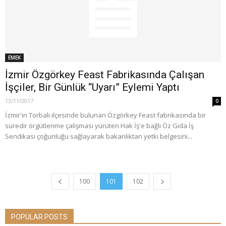
EMEK
İzmir Özgörkey Feast Fabrikasında Çalışan
İşçiler, Bir Günlük “Uyarı” Eylemi Yaptı
13/11/2017
0
İzmir'in Torbalı ilçesinde bulunan Özgörkey Feast fabrikasında bir
süredir örgütlenme çalışması yürüten Hak İş'e bağlı Öz Gıda İş
Sendikası çoğunluğu sağlayarak bakanlıktan yetki belgesini...
100
101
102
POPULAR POSTS