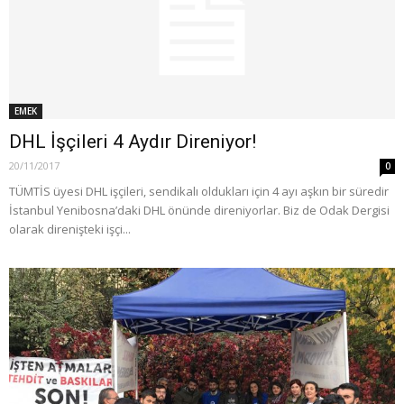
EMEK
DHL İşçileri 4 Aydır Direniyor!
20/11/2017
0
TÜMTİS üyesi DHL işçileri, sendikalı oldukları için 4 ayı aşkın bir süredir
İstanbul Yenibosna’daki DHL önünde direniyorlar. Biz de Odak Dergisi
olarak direnişteki işçi...