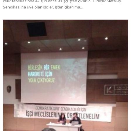
çelik fabrikasında 42 gün önce 90 işçi işten çıkarıldı. Birleşik Metal-İş
Sendikası'na üye olan işçiler, işten çıkarılma...