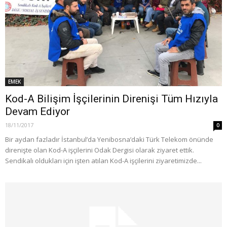
EMEK
Kod-A Bilişim İşçilerinin Direnişi Tüm Hızıyla
Devam Ediyor
18/11/2017
0
Bir aydan fazladır İstanbul’da Yenibosna’daki Türk Telekom önünde
direnişte olan Kod-A işçilerini Odak Dergisi olarak ziyaret ettik.
Sendikalı oldukları için işten atılan Kod-A işçilerini ziyaretimizde...