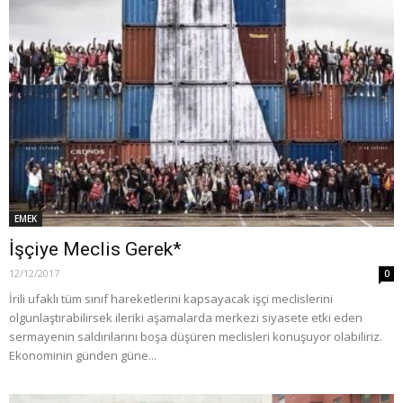
EMEK
İşçiye Meclis Gerek*
12/12/2017
0
İrili ufaklı tüm sınıf hareketlerini kapsayacak işçi meclislerini
olgunlaştırabilirsek ileriki aşamalarda merkezi siyasete etki eden
sermayenin saldırılarını boşa düşüren meclisleri konuşuyor olabiliriz.
Ekonominin günden güne...