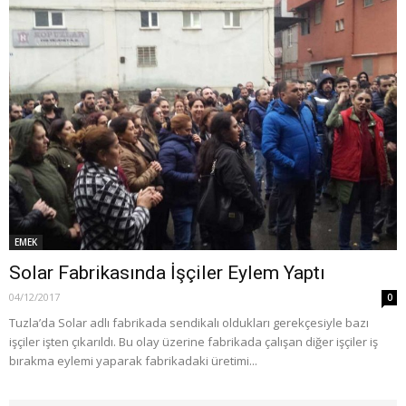
EMEK
Solar Fabrikasında İşçiler Eylem Yaptı
04/12/2017
0
Tuzla’da Solar adlı fabrikada sendikalı oldukları gerekçesiyle bazı
işçiler işten çıkarıldı. Bu olay üzerine fabrikada çalışan diğer işçiler iş
bırakma eylemi yaparak fabrikadaki üretimi...