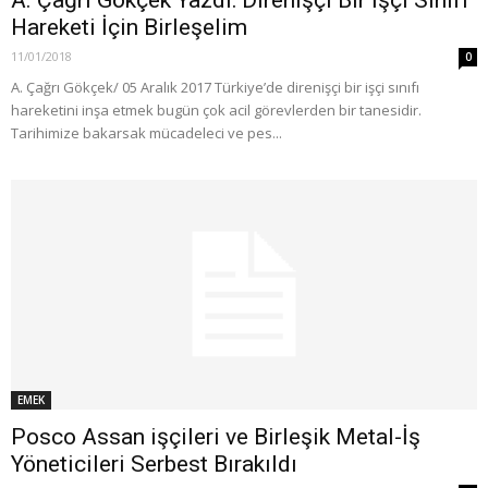
Hareketi İçin Birleşelim
11/01/2018
0
A. Çağrı Gökçek/ 05 Aralık 2017 Türkiye’de direnişçi bir işçi sınıfı
hareketini inşa etmek bugün çok acil görevlerden bir tanesidir.
Tarihimize bakarsak mücadeleci ve pes...
EMEK
Posco Assan işçileri ve Birleşik Metal-İş
Yöneticileri Serbest Bırakıldı