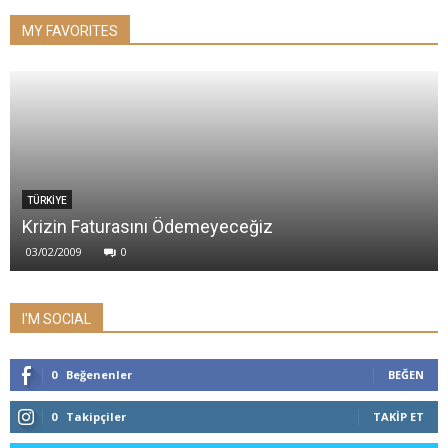
MY FAVORITES
TÜRKİYE
Krizin Faturasını Ödemeyeceğiz
03/02/2009
0
I'M SOCIAL
0
Beğenenler
BEĞEN
0
Takipçiler
TAKIP ET