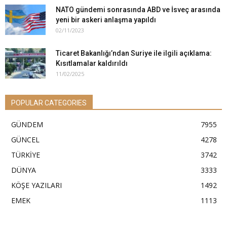
NATO gündemi sonrasında ABD ve İsveç arasında
yeni bir askeri anlaşma yapıldı
02/11/2023
Ticaret Bakanlığı’ndan Suriye ile ilgili açıklama:
Kısıtlamalar kaldırıldı
11/02/2025
POPULAR CATEGORIES
GÜNDEM
7955
GÜNCEL
4278
TÜRKİYE
3742
DÜNYA
3333
KÖŞE YAZILARI
1492
EMEK
1113