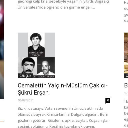
geçirdiği kalp krizi sebebiyle yaşamını yitirdi. Boğaziçi
Ha
Üniversitesi’nde öğrenci olan görme engelli...
du
ge
da
GÜNDEM
HDP ve TİP’
DÜNYA
G
GENÇLİK
adaylığı içi
Trump Suriye’den Çekilemez
mesajı
B
Cemalettin Yalçın-Müslüm Çakıcı-
Şükrü Erşan
27/12/2018
0
07/03/2023
07
10/08/2011
0
TE
ka
Biz ki, ustasıyız Vatan sevmenin Umut, saklımızda
be
ölümsüz bayrak Kırmızı-kırmızı Dalga-dalgadır... Beni
eğ
gözlerin götürür Gözlerin, aşkla, acıyla... Kuşatmışlar
da
sesimi, soluğumu. Kesilmiş tuz-ekmek payım.