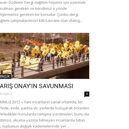
san Özdemir Dergi dağıtımı hepimiz için üzerinde
rulması gereken ve kendimizi o yönde
liştirmemiz gereken bir konudur. Çünkü dergi
ğıtımı çalışmalarımızın kilit kavramı olan dialog...
GÜNCEL
ten Kılıçdaroğlu’nun
Erdoğan’ın 10 milyon metr
ENÇLİK
n hayırlı olsun ve tebrik
doğalgaz üretimi vaadinin 
milyon metreküpü buhar ol
ARIŞ ONAY’IN SAVUNMASI
0
30/06/2024
0
/07/2012
0
MMUZ 2012 « Yani insanların sanal ortamda, bir
fede, evde, parkta vb. yerlerde buluşarak önceden
lirledikleri konularda tartışma yürütmeleri, bunu da
itimsiz, okuma-yazma bilmeyen insanlarda tutun
, toplumun değişik kademelerinde yer...