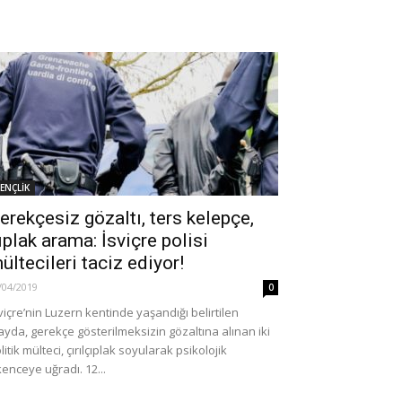
ENÇLİK
erekçesiz gözaltı, ters kelepçe,
ıplak arama: İsviçre polisi
ültecileri taciz ediyor!
/04/2019
0
viçre’nin Luzern kentinde yaşandığı belirtilen
ayda, gerekçe gösterilmeksizin gözaltına alınan iki
litik mülteci, çırılçıplak soyularak psikolojik
kenceye uğradı. 12...