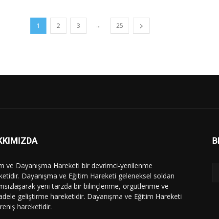
...
1
2
3
25
KKIMIZDA
B
im ve Dayanışma Hareketi bir devrimci-yenilenme
ketidir. Dayanışma ve Eğitim Hareketi geleneksel soldan
msızlaşarak yeni tarzda bir bilinçlenme, örgütlenme ve
dele geliştirme hareketidir. Dayanışma ve Eğitim Hareketi
ireniş hareketidir.