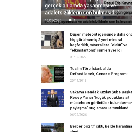
gerçek anlamda yaşanması ve
adaletsizliklerin son bulmasıdır”
16/05/2025
1
Düşen meteorit içerisinde daha ön
hiç görülmemiş 2 yeni mineral
keşfedildi, minerallere “elaliit” ve
“elkinstantonit” isimleri verildi
01/12/2022
Teslim Töre İstanbul’da
Defnedilecek, Cenaze Programı:
25/11/2019
Sakarya Hendek Kızılay Şube Başka
Recep Yarıcı “küçük çocuklara ait
müstehcen görüntüler bulundurma 
paylaşma” suçlaması ile tutuklandı!
06/02/2026
Berber pozitif çıktı, belde karantin
alındı