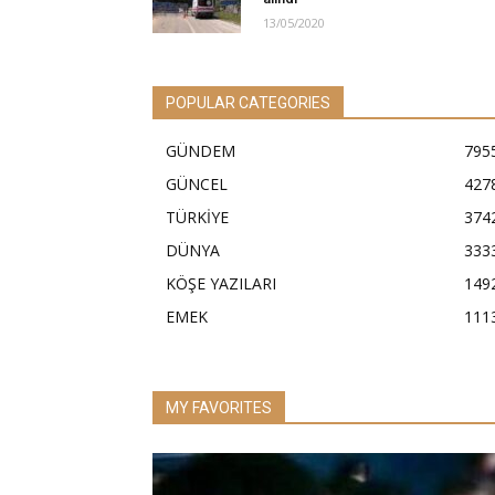
13/05/2020
POPULAR CATEGORIES
GÜNDEM
795
GÜNCEL
427
TÜRKİYE
374
DÜNYA
333
KÖŞE YAZILARI
149
EMEK
111
MY FAVORITES