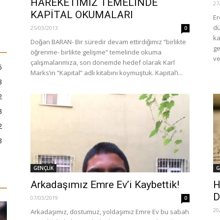
HAREKETİMİZ TEMELİNDE
27
KAPİTAL OKUMALARI
Er
du
25/03/2013
0
ka
Doğan BARAN- Bir süredir devam ettirdiğimiz “birlikte
ge
öğrenme- birlikte gelişme” temelinde okuma
ve
çalışmalarımıza, son dönemde hedef olarak Karl
5
Marks’ın “Kapital” adlı kitabını koymuştuk. Kapital’i...
8
2
3
2
3
GENÇLİK
G
Arkadaşımız Emre Ev’i Kaybettik!
H
D
07/03/2019
0
20
Arkadaşımız, dostumuz, yoldaşımız Emre Ev bu sabah