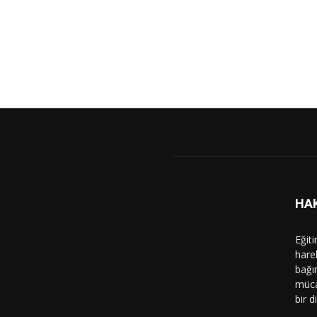
HA
Eğit
hare
bağı
müca
bir d