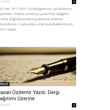
/11/2013
0
ol Can/ 14.11.2013- Çocukluğumuzu, çocuklarımızı
̈şünelim. Onların yerine iyi ya da kötü aldığımız
rarlar doğrultusunda hayatlarına, tertemiz
leceklerine o zamandan ufak müdahalelerle yön
ririz. Başta...
ENÇLİK
asan Özdemir Yazdı: Dergi
ağıtımı Üzerine
/03/2012
0