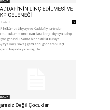
ENÇLİK
ADDAFİ’NİN LİNÇ EDİLMESİ VE
KP GELENEĞİ
/11/2011
0
P hükümeti Libya’yı ve Kaddafi’yi sırtından
rdu. Hükümet önce Batılılara karşı Libya’ya sahip
kıyor göründü. Sonra bir baktık ki Türkiye,
bya’ya karşı savaş gemilerini gönderen Haçlı
çlerin başında yeralmış, Batı...
ENÇLİK
̧aresiz Değil Çocuklar