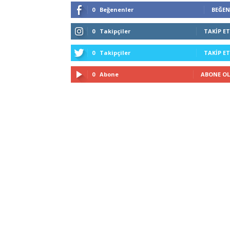
0
Beğenenler
BEĞEN
0
Takipçiler
TAKIP ET
0
Takipçiler
TAKIP ET
0
Abone
ABONE OL