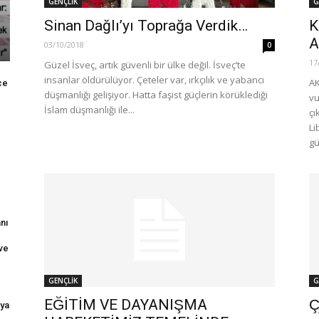
GENÇLİK
G
Sinan Dağlı’yı Toprağa Verdik…
K
A
03/10/2018
0
17
Güzel İsveç, artık güvenli bir ülke değil. İsveç’te
insanlar öldürülüyor. Çeteler var, ırkçılık ve yabancı
AK
ce
düşmanlığı gelişiyor. Hatta faşist güçlerin körüklediği
vu
İslam düşmanlığı ile...
çı
Li
gü
nı
ve
GENÇLİK
G
EĞİTİM VE DAYANIŞMA
Ç
aya