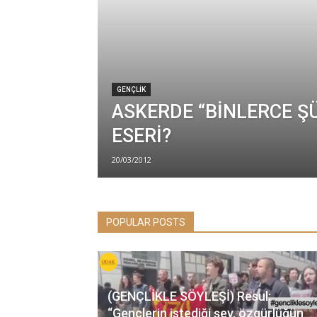
GENÇLİK
ASKERDE “BİNLERCE Ş
ESERİ?
20/03/2012
POPULAR POSTS
(GENÇLİKLE SÖYLEŞİ) Resul:
“Gençlerin istediği şey, özgürlüğün