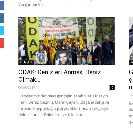
Vurgunum Ve...
GENÇLİK
G
ODAK: Denizleri Anmak, Deniz
G
Olmak…
ç
m
06/05/2017
0
14
Gençlerimiz devrimci gençliğin sembolleri Hüseyin
İnan, Deniz Gezmiş, Mahir Çayan, Ulaş Bardakçı ve
İs
İbrahim Kaypakkaya gibi yürekleri insan sevgisiyle
ol
dolu olsunlar. Ezilenlere ve ülkesine...
po
iş