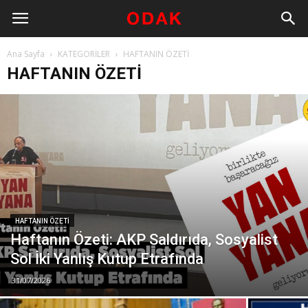
Ana Sayfa
KATEGORİLER
HAFTANIN ÖZETİ
HAFTANIN ÖZETİ
HAFTANIN ÖZETİ
Haftanın Özeti: AKP Saldırıda, Sosyalist
Sol İki Yanlış Kutup Etrafında
31/07/2026