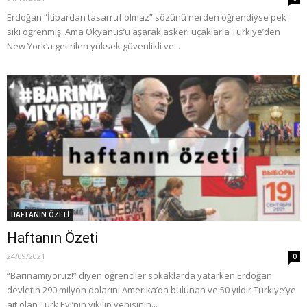
Erdoğan “İtibardan tasarruf olmaz” sözünü nerden öğrendiyse pek
sıkı öğrenmiş. Ama Okyanus’u aşarak askeri uçaklarla Türkiye’den
New York’a getirilen yüksek güvenlikli ve...
HAFTANIN ÖZETİ
Haftanın Özeti
24/09/2021
0
“Barınamıyoruz!” diyen öğrenciler sokaklarda yatarken Erdoğan
devletin 290 milyon dolarını Amerika’da bulunan ve 50 yıldır Türkiye’ye
ait olan Türk Evi’nin yıkılıp yenisinin...