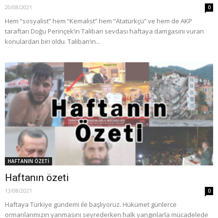
20/08/2021
0
Hem “sosyalist” hem “Kemalist” hem “Atatürkçü” ve hem de AKP
taraftarı Doğu Perinçek’in Taliban sevdası haftaya damgasını vuran
konulardan biri oldu. Taliban’ın...
HAFTANIN ÖZETİ
Haftanın özeti
13/08/2021
0
Haftaya Türkiye gündemi ile başlıyoruz. Hükümet günlerce
ormanlarımızın yanmasını seyrederken halk yangınlarla mücadelede