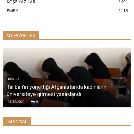
KÖŞE YAZILARI
1491
EMEK
1113
MY FAVORITES
GÜNCEL
Taliban’ın yönettiği Afganistan’da kadınların
üniversiteye gitmesi yasaklandı!
21/12/2022
0
I'M SOCIAL