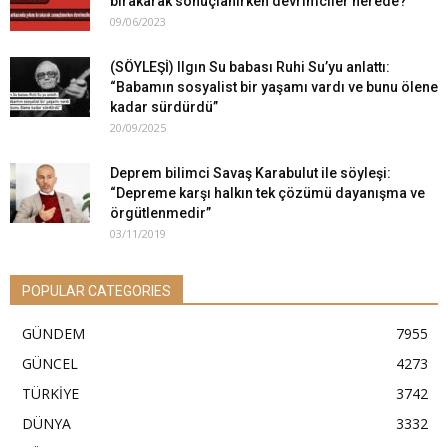
bırakarak sonuçlanırken devrimciler nerede?
09/06/2023
(SÖYLEŞİ) Ilgın Su babası Ruhi Su’yu anlattı:
“Babamın sosyalist bir yaşamı vardı ve bunu ölene
kadar sürdürdü”
20/09/2025
Deprem bilimci Savaş Karabulut ile söyleşi:
“Depreme karşı halkın tek çözümü dayanışma ve
örgütlenmedir”
03/11/2019
POPULAR CATEGORIES
GÜNDEM
7955
GÜNCEL
4273
TÜRKİYE
3742
DÜNYA
3332