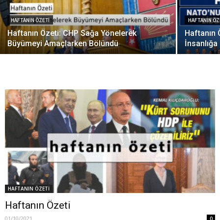
HAFTANIN ÖZETİ
HAFTANIN ÖZ
Haftanın Özeti: CHP Sağa Yönelerek
Haftanın 
Büyümeyi Amaçlarken Bölündü
İnsanlığa 
HAFTANIN ÖZETİ
Haftanın Özeti
01/10/2021
0