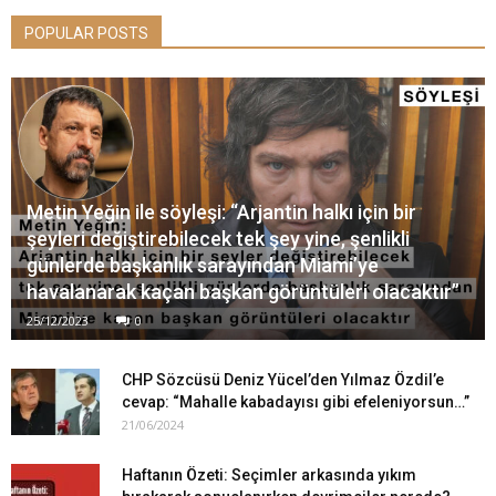
POPULAR POSTS
Metin Yeğin ile söyleşi: “Arjantin halkı için bir
şeyleri değiştirebilecek tek şey yine, şenlikli
günlerde başkanlık sarayından Miami’ye
havalanarak kaçan başkan görüntüleri olacaktır”
25/12/2023
0
CHP Sözcüsü Deniz Yücel’den Yılmaz Özdil’e
cevap: “Mahalle kabadayısı gibi efeleniyorsun…”
21/06/2024
Haftanın Özeti: Seçimler arkasında yıkım