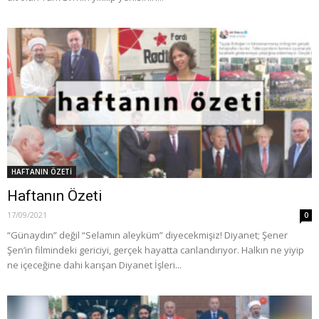
HAFTANIN ÖZETİ
Haftanın Özeti
17/09/2021
0
“Günaydın” değil “Selamın aleyküm” diyecekmişiz! Diyanet; Şener
Şen’in filmindeki gericiyi, gerçek hayatta canlandırıyor. Halkın ne yiyip
ne içeceğine dahi karışan Diyanet İşleri...