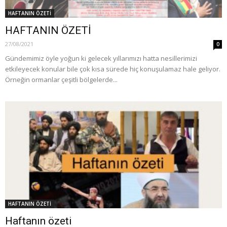
HAFTANIN ÖZETİ
HAFTANIN ÖZETİ
27/08/2021
0
Gündemimiz öyle yoğun ki gelecek yıllarımızı hatta nesillerimizi
etkileyecek konular bile çok kısa sürede hiç konuşulamaz hale geliyor.
Örneğin ormanlar çeşitli bölgelerde...
HAFTANIN ÖZETİ
Haftanın özeti