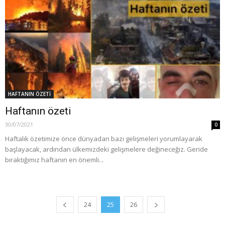
HAFTANIN ÖZETİ
Haftanın özeti
30/07/2021
0
Haftalık özetimize önce dünyadan bazı gelişmeleri yorumlayarak
başlayacak, ardından ülkemizdeki gelişmelere değineceğiz. Geride
bıraktığımız haftanın en önemli...
24
25
26