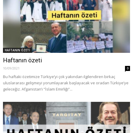
HAFTANIN ÖZETİ
Haftanın özeti
10/09/2021
0
Bu haftaki özetimize Türkiye’yi çok yakından ilgilendiren birkaç
uluslararası gelişmeyi yorumlayarak başlayacak ve oradan Türkiye’ye
geleceğiz. Afganistan’ı “İslam Emirliği”...