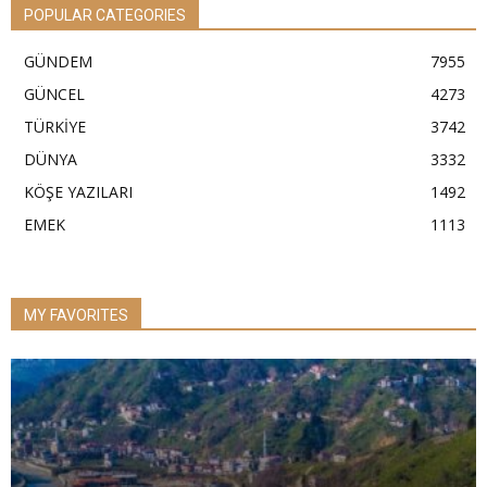
POPULAR CATEGORIES
GÜNDEM
7955
GÜNCEL
4273
TÜRKİYE
3742
DÜNYA
3332
KÖŞE YAZILARI
1492
EMEK
1113
MY FAVORITES