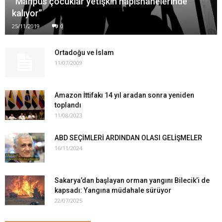
“Mahpus çocuklar yetişkin hapishanelerinde
kalıyor”
25/11/2019
0
Ortadoğu ve İslam
11/07/2009
Amazon İttifakı 14 yıl aradan sonra yeniden
toplandı
11/08/2023
ABD SEÇİMLERİ ARDINDAN OLASI GELİŞMELER
16/11/2024
Sakarya’dan başlayan orman yangını Bilecik’i de
kapsadı: Yangına müdahale sürüyor
22/07/2025