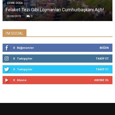
ÇEVRE-DOĞA
Felaket Tezi Gibi Lojmanları Cumhurbaşkanı Açtı!
28/08/2019
0
I'M SOCIAL
0
Beğenenler
BEĞEN
0
Takipçiler
TAKIP ET
0
Takipçiler
TAKIP ET
0
Abone
ABONE OL