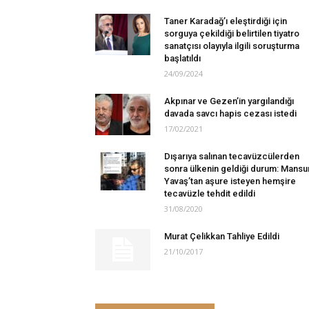
Taner Karadağ’ı eleştirdiği için
sorguya çekildiği belirtilen tiyatro
sanatçısı olayıyla ilgili soruşturma
başlatıldı
24/09/2024
Akpınar ve Gezen’in yargılandığı
davada savcı hapis cezası istedi
17/02/2021
Dışarıya salınan tecavüzcülerden
sonra ülkenin geldiği durum: Mansu
Yavaş’tan aşure isteyen hemşire
tecavüzle tehdit edildi
31/08/2020
Murat Çelikkan Tahliye Edildi
21/10/2017