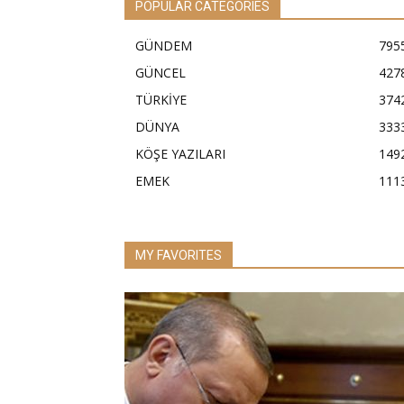
POPULAR CATEGORIES
GÜNDEM
795
GÜNCEL
427
TÜRKİYE
374
DÜNYA
333
KÖŞE YAZILARI
149
EMEK
111
MY FAVORITES