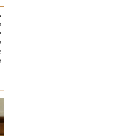
5
8
2
3
2
3