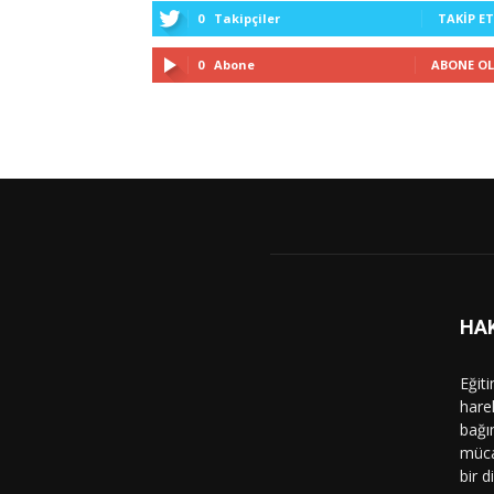
0
Takipçiler
TAKIP ET
0
Abone
ABONE OL
HA
Eğit
hare
bağı
müca
bir d