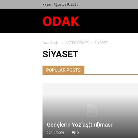
Pazar, Ağustos 9, 2026
Odak
Ana Sayfa
KATEGORİLER
SİYASET
Dergisi
SİYASET
POPULAR POSTS
Gençlerin Yozlaş(tırıl)ması
27/10/2009
0