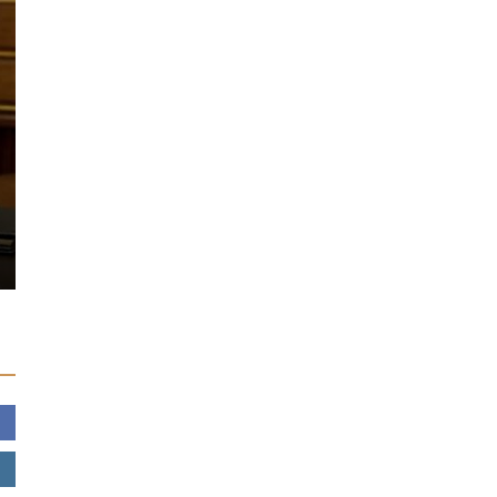
GÜNCEL
GÜNDEM
Danimarka, 
Muğla’daki yangın termik santrale
tartışmalı 
ulaştı!
yasa tasarı
04/08/2021
0
25/08/2023