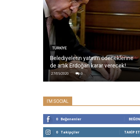
TÜRKİYE
Belediyelerin yatırım ödeneklerine
de artık Erdoğan karar verecek!
27/05/2020
0
I'M SOCIAL
0
Beğenenler
BEĞEN
0
Takipçiler
TAKIP ET