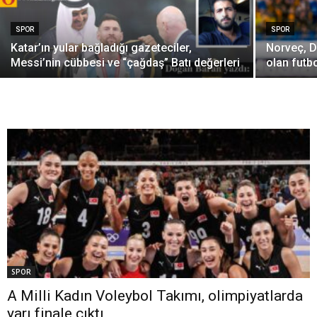
SPOR
SPOR
Katar’ın yular bağladığı gazeteciler,
Norveç, 
Messi’nin cübbesi ve “çağdaş” Batı değerleri
olan futb
SPOR
A Milli Kadın Voleybol Takımı, olimpiyatlarda
yarı finale çıktı