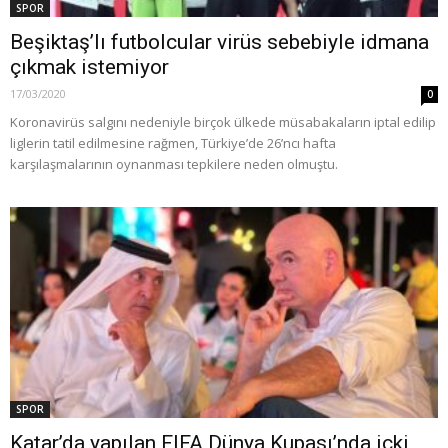
SPOR
Beşiktaş’lı futbolcular virüs sebebiyle idmana
çıkmak istemiyor
17/03/2020
0
Koronavirüs salgını nedeniyle birçok ülkede müsabakaların iptal edilip
liglerin tatil edilmesine rağmen, Türkiye’de 26’ncı hafta
karşılaşmalarının oynanması tepkilere neden olmuştu.
SPOR
Katar’da yapılan FIFA Dünya Kupası’nda içki