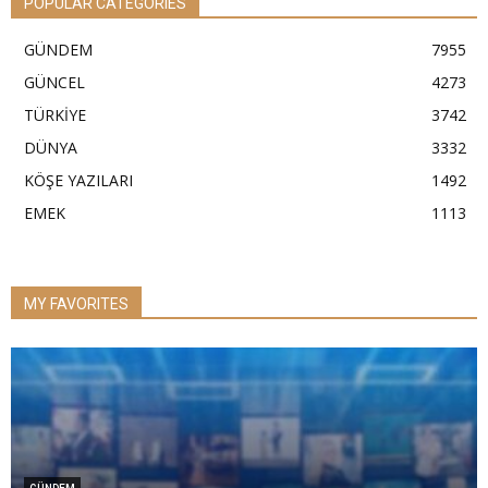
POPULAR CATEGORIES
GÜNDEM
7955
GÜNCEL
4273
TÜRKİYE
3742
DÜNYA
3332
KÖŞE YAZILARI
1492
EMEK
1113
MY FAVORITES