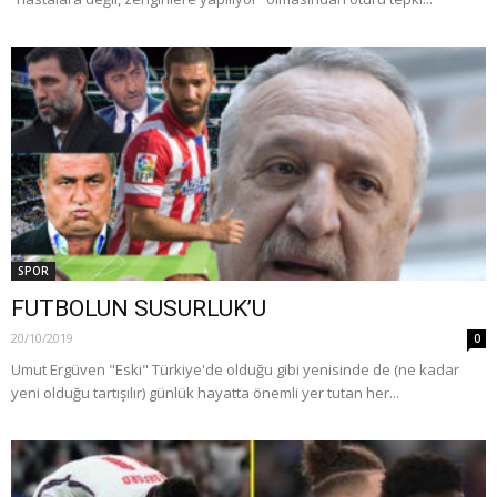
SPOR
FUTBOLUN SUSURLUK’U
20/10/2019
0
Umut Ergüven "Eski" Türkiye'de olduğu gibi yenisinde de (ne kadar
yeni olduğu tartışılır) günlük hayatta önemli yer tutan her...