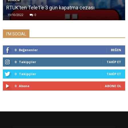
GÜNDEM
RTÜK’ten Tele1’e 3 gün kapatma cezası
19/10/2022
0
I'M SOCIAL
0
Beğenenler
BEĞEN
0
Takipçiler
TAKIP ET
0
Takipçiler
TAKIP ET
0
Abone
ABONE OL