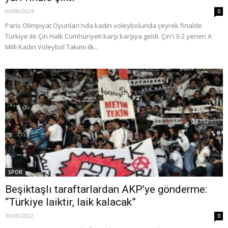
06/08/2024
0
Paris Olimpiyat Oyunları'nda kadın voleybolunda çeyrek finalde
Türkiye ile Çin Halk Cumhuriyeti karşı karşıya geldi. Çin'i 3-2 yenen A
Milli Kadın Voleybol Takımı ilk...
SPOR
Beşiktaşlı taraftarlardan AKP’ye gönderme:
“Türkiye laiktir, laik kalacak”
30/08/2022
0