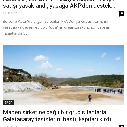
satışı yasaklandı, yasağa AKP’den destek...
19/11/2022
0
Bu sene Katar'da organize edilen FIFA Dünya Kupası, tartışma
yaratmaya devam ediyor. Kupa'nın organizasyonu için yapılan
inşaatlarda bu...
SPOR
Maden şirketine bağlı bir grup silahlarla
Galatasaray tesislerini bastı, kapıları kırdı
27/04/2021