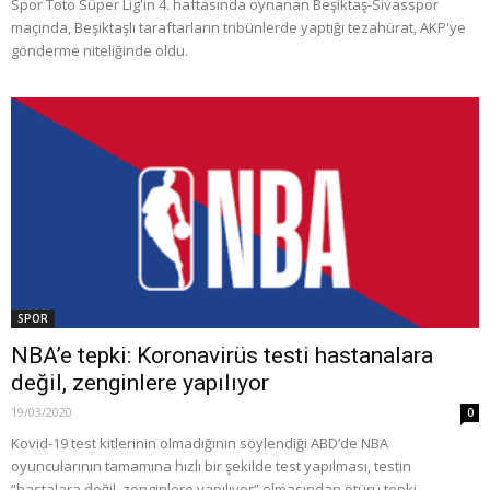
Spor Toto Süper Lig'in 4. haftasında oynanan Beşiktaş-Sivasspor
maçında, Beşiktaşlı taraftarların tribünlerde yaptığı tezahürat, AKP'ye
gönderme niteliğinde oldu.
SPOR
NBA’e tepki: Koronavirüs testi hastanalara
değil, zenginlere yapılıyor
19/03/2020
0
Kovid-19 test kitlerinin olmadığının söylendiği ABD’de NBA
oyuncularının tamamına hızlı bir şekilde test yapılması, testin
“hastalara değil, zenginlere yapılıyor” olmasından ötürü tepki...