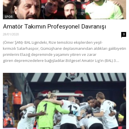
SPOR
Amatör Takımın Profesyonel Davranışı
28/01/2020
0
(Ömer ŞAN)- BAL Ligindeki, Rize temsilcisi ekiplerden yeşil-
kırmızılı Salarhaspor, Gümüşhane deplasmanından aldıkları galibiyetin
primlerini Elazığ depreminde yaşamını yitiren ve zarar
gören depremzedelere bağışladılar. ​Bölgesel Amatör Lig'in (BAL) 3....