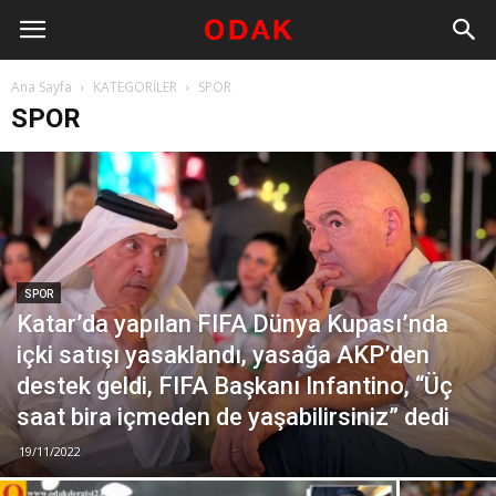
Ana Sayfa
KATEGORİLER
SPOR
SPOR
SPOR
Katar’da yapılan FIFA Dünya Kupası’nda
içki satışı yasaklandı, yasağa AKP’den
destek geldi, FIFA Başkanı Infantino, “Üç
saat bira içmeden de yaşabilirsiniz” dedi
19/11/2022