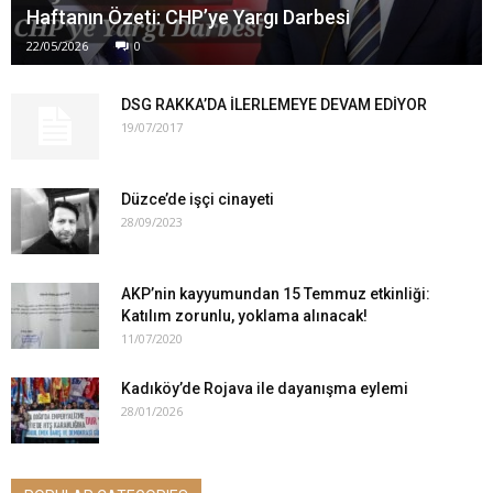
Haftanın Özeti: CHP’ye Yargı Darbesi
22/05/2026
0
DSG RAKKA’DA İLERLEMEYE DEVAM EDİYOR
19/07/2017
Düzce’de işçi cinayeti
28/09/2023
AKP’nin kayyumundan 15 Temmuz etkinliği:
Katılım zorunlu, yoklama alınacak!
11/07/2020
Kadıköy’de Rojava ile dayanışma eylemi
28/01/2026