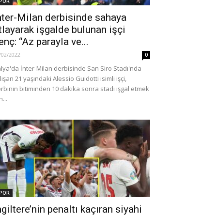
POR
nter-Milan derbisinde sahaya
tlayarak işgalde bulunan işçi
enç: “Az parayla ve...
/02/2022
0
alya'da İnter-Milan derbisinde San Siro Stadı'nda
lışan 21 yaşındaki Alessio Guidotti isimli işçi,
rbinin bitiminden 10 dakika sonra stadı işgal etmek
n...
POR
ngiltere’nin penaltı kaçıran siyahi