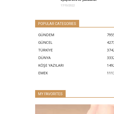
17/10/2022
POPULAR CATEGORIES
GÜNDEM
795
GÜNCEL
427
TÜRKİYE
374
DÜNYA
333
KÖŞE YAZILARI
149
EMEK
111
MY FAVORITES