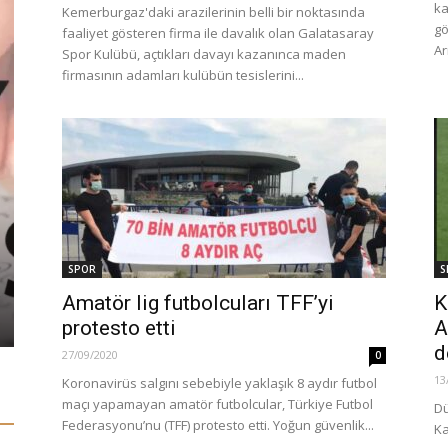
ka
Kemerburgaz'daki arazilerinin belli bir noktasında
gö
faaliyet gösteren firma ile davalık olan Galatasaray
Ar
Spor Kulübü, açtıkları davayı kazanınca maden
firmasının adamları kulübün tesislerini...
GÜNCEL
GÜNDEM
ENAG 1 yıll
SPOR
S
İzmir’de Neler Oluyor?
Yüzde 137
Amatör lig futbolcuları TFF’yi
K
03/07/2016
0
03/01/2023
protesto etti
A
d
27/09/2020
0
13
Koronavirüs salgını sebebiyle yaklaşık 8 aydır futbol
maçı yapamayan amatör futbolcular, Türkiye Futbol
Dü
Federasyonu’nu (TFF) protesto etti. Yoğun güvenlik...
Ka