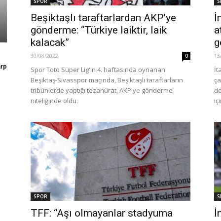
SPOR
S
Beşiktaşlı taraftarlardan AKP’ye
İ
gönderme: “Türkiye laiktir, laik
a
kalacak”
g
30/08/2022
13
0
arp
Spor Toto Süper Lig'in 4. haftasında oynanan
İt
Beşiktaş-Sivasspor maçında, Beşiktaşlı taraftarların
ça
tribünlerde yaptığı tezahürat, AKP'ye gönderme
de
niteliğinde oldu.
içi
SPOR
S
TFF: “Aşı olmayanlar stadyuma
İ