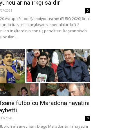
yuncularına ırkçı saldırı
/07/2021
0
20 Avrupa Futbol Şampiyonası'nın (EURO 2020) final
çında İtalya ile karşılaşan ve penaltılarda 3-2
nilen İngiltere'nin son üç penaltısını kaçıran siyahi
uncuları...
POR
fsane futbolcu Maradona hayatını
aybetti
/11/2020
0
tbol’un efsanevi ismi Diego Maradona’nın hayatını