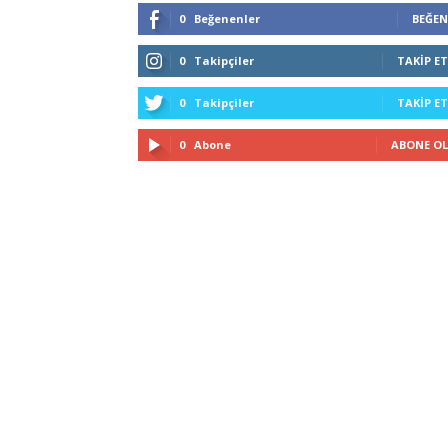
0
Beğenenler
BEĞEN
0
Takipçiler
TAKIP ET
0
Takipçiler
TAKIP ET
0
Abone
ABONE OL