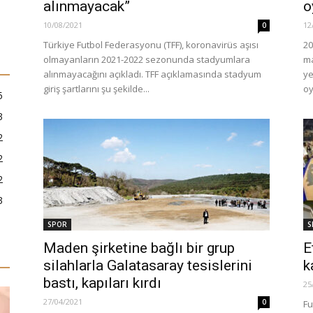
alınmayacak”
o
10/08/2021
12
0
Türkiye Futbol Federasyonu (TFF), koronavirüs aşısı
20
olmayanların 2021-2022 sezonunda stadyumlara
ma
alınmayacağını açıkladı. TFF açıklamasında stadyum
ye
giriş şartlarını şu şekilde...
oy
5
3
2
2
2
3
SPOR
S
Maden şirketine bağlı bir grup
E
silahlarla Galatasaray tesislerini
k
bastı, kapıları kırdı
25
27/04/2021
0
Fu