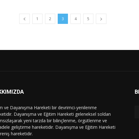
1
2
3
4
5
KKIMIZDA
B
im ve Dayanışma Hareketi bir devrimci-yenilenme
ketidir. Dayanışma ve Eğitim Hareketi geleneksel soldan
msızlaşarak yeni tarzda bir bilinçlenme, örgütlenme ve
dele geliştirme hareketidir. Dayanışma ve Eğitim Hareketi
ireniş hareketidir.