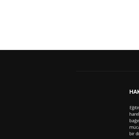
HA
Eğit
hare
bağı
müca
bir d