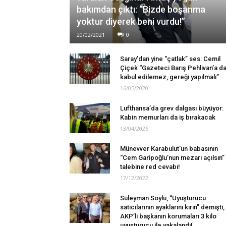
bakımdan çıktı: “Bizde boşanma
yoktur diyerek beni vurdu!”
20/02/2021
0
Saray’dan yine “çatlak” ses: Cemil
Çiçek “Gazeteci Barış Pehlivan’a d
kabul edilemez, gereği yapılmalı”
16/05/2020
Lufthansa’da grev dalgası büyüyor:
Kabin memurları da iş bırakacak
13/04/2026
Münevver Karabulut’un babasının
“Cem Garipoğlu’nun mezarı açılsın”
talebine red cevabı!
17/12/2022
Süleyman Soylu, “Uyuşturucu
satıcılarının ayaklarını kırın” demişti,
AKP’li başkanın korumaları 3 kilo
uyuşturucu ile yakalandı!