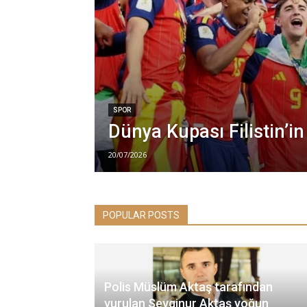
SPOR
Dünya Kupası Filistin’in
20/07/2026
POPULAR POSTS
Polis Müslüm Aktaş tarafından
vurulan Sevginur Aktaş yoğun