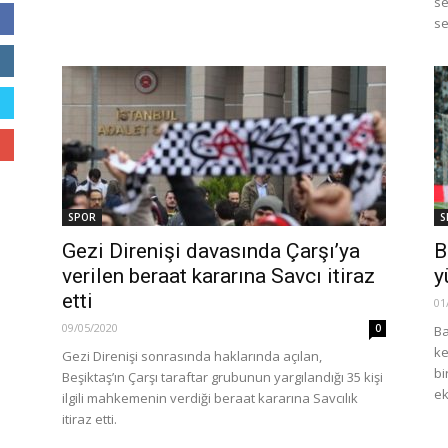
se
se
SPOR
S
Gezi Direnişi davasında Çarşı’ya
B
verilen beraat kararına Savcı itiraz
y
etti
01
09/05/2020
0
Ba
ke
Gezi Direnişi sonrasında haklarında açılan,
bi
Beşiktaş’ın Çarşı taraftar grubunun yargılandığı 35 kişi
ek
ilgili mahkemenin verdiği beraat kararına Savcılık
itiraz etti.