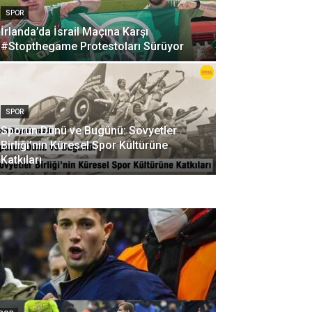
SPOR
İrlanda’da İsrail Maçına Karşı
#Stopthegame Protestoları Sürüyor
SPOR
Sporun Dünü ve Bugünü: Sovyetler
Birliği’nin Küresel Spor Kültürüne
Katkıları