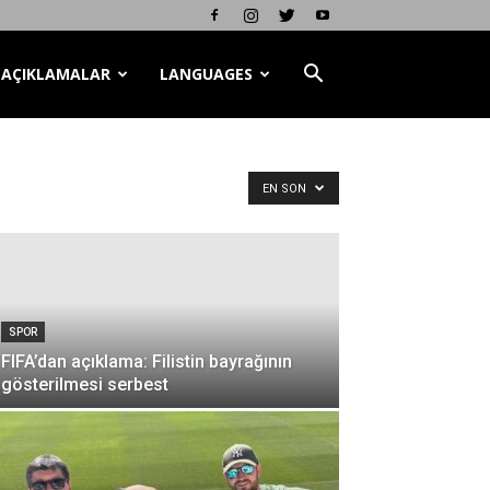
AÇIKLAMALAR
LANGUAGES
EN SON
SPOR
FIFA’dan açıklama: Filistin bayrağının
gösterilmesi serbest