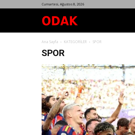
Cumartesi, Ağustos 8, 2026
Odak
Ana Sayfa
KATEGORİLER
SPOR
Dergisi
SPOR