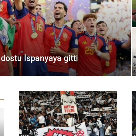
 dostu İspanyaya gitti