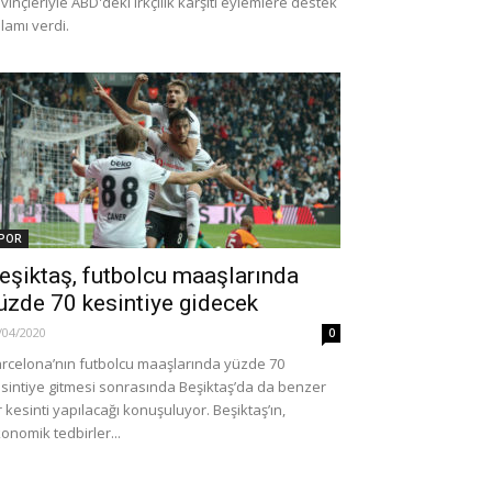
vinçleriyle ABD'deki ırkçılık karşıtı eylemlere destek
lamı verdi.
POR
eşiktaş, futbolcu maaşlarında
üzde 70 kesintiye gidecek
/04/2020
0
rcelona’nın futbolcu maaşlarında yüzde 70
sintiye gitmesi sonrasında Beşiktaş’da da benzer
r kesinti yapılacağı konuşuluyor. Beşiktaş’ın,
onomik tedbirler...