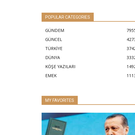
POPULAR CATEGORIES
GÜNDEM
795
GÜNCEL
427
TÜRKİYE
374
DÜNYA
333
KÖŞE YAZILARI
149
EMEK
111
MY FAVORITES