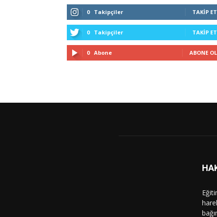
0
Takipçiler
TAKIP ET
0
Takipçiler
TAKIP ET
0
Abone
ABONE OL
HA
Eğit
hare
bağı