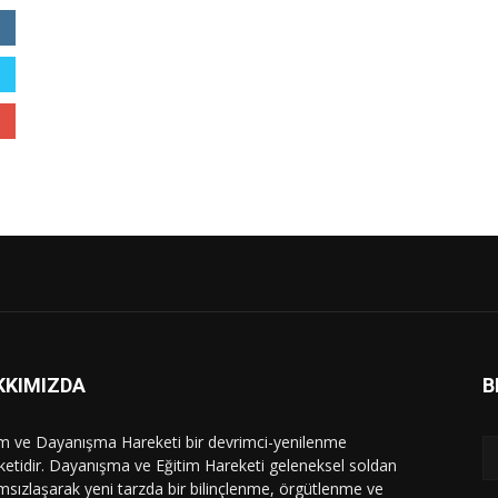
KKIMIZDA
B
im ve Dayanışma Hareketi bir devrimci-yenilenme
ketidir. Dayanışma ve Eğitim Hareketi geleneksel soldan
msızlaşarak yeni tarzda bir bilinçlenme, örgütlenme ve