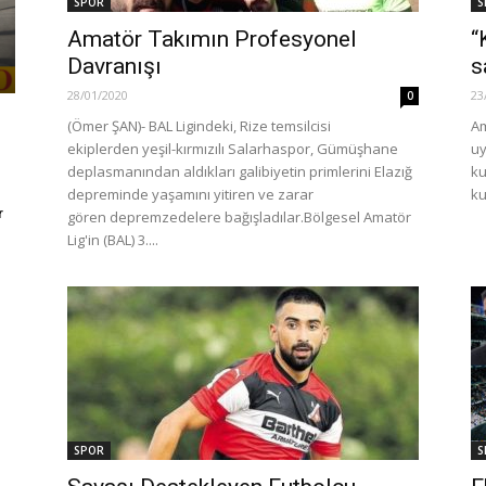
SPOR
S
Amatör Takımın Profesyonel
“
Davranışı
s
28/01/2020
23
0
(Ömer ŞAN)- BAL Ligindeki, Rize temsilcisi
Am
ekiplerden yeşil-kırmızılı Salarhaspor, Gümüşhane
uy
deplasmanından aldıkları galibiyetin primlerini Elazığ
ku
depreminde yaşamını yitiren ve zarar
ku
r
gören depremzedelere bağışladılar. ​Bölgesel Amatör
Lig'in (BAL) 3....
SPOR
S