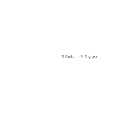
GÜNDEM
5 Sayfanın 5. Sayfası
AGARİ ÜCRET 949 TL. ÖRT
ÖDENEKTEN HARCANAN P
 sevgi ve saygıyla
MİLYAR TL! NEREYE GİDİY
PARA?
0
17/11/2015
0