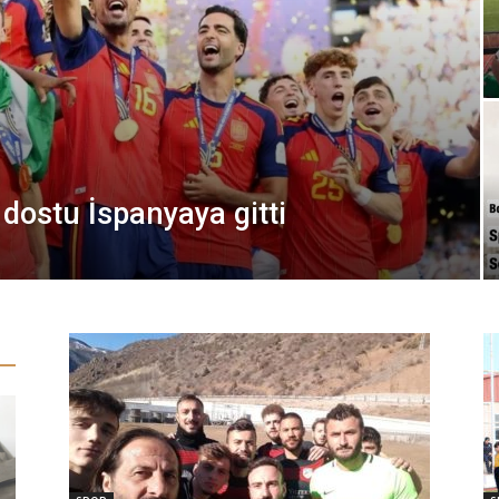
 dostu İspanyaya gitti