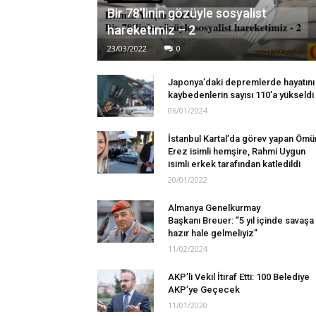
Bir 78’linin gözüyle sosyalist
hareketimiz – 2
23/03/2022
0
Japonya’daki depremlerde hayatını
kaybedenlerin sayısı 110’a yükseldi
06/01/2024
İstanbul Kartal’da görev yapan Ömü
Erez isimli hemşire, Rahmi Uygun
isimli erkek tarafından katledildi
20/01/2022
Almanya Genelkurmay
Başkanı Breuer: ”5 yıl içinde savaşa
hazır hale gelmeliyiz”
11/02/2024
AKP’li Vekil İtiraf Etti: 100 Belediye
AKP’ye Geçecek
11/01/2020