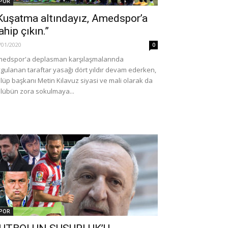
POR
Kuşatma altındayız, Amedspor’a
ahip çıkın.”
/01/2020
0
edspor'a deplasman karşılaşmalarında
gulanan taraftar yasağı dört yıldır devam ederken,
lüp başkanı Metin Kılavuz siyasi ve mali olarak da
lübün zora sokulmaya...
POR