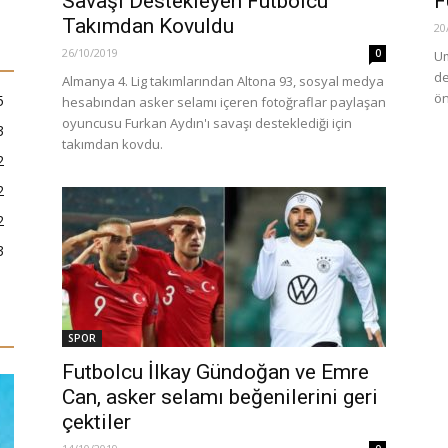
Savaşı Destekleyen Futbolcu
F
Takımdan Kovuldu
20
26/10/2019
0
Um
de
Almanya 4. Lig takımlarından Altona 93, sosyal medya
ön
5
hesabından asker selamı içeren fotoğraflar paylaşan
oyuncusu Furkan Aydın'ı savaşı desteklediği için
3
takımdan kovdu.
2
2
2
3
SPOR
Futbolcu İlkay Gündoğan ve Emre
Can, asker selamı beğenilerini geri
çektiler