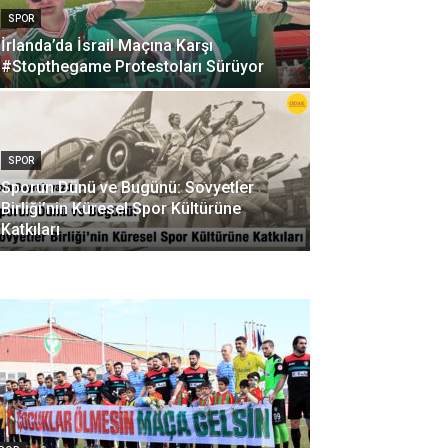
SPOR
İrlanda’da İsrail Maçına Karşı
#Stopthegame Protestoları Sürüyor
SPOR
Sporun Dünü ve Bugünü: Sovyetler
Birliği’nin Küresel Spor Kültürüne
Katkıları