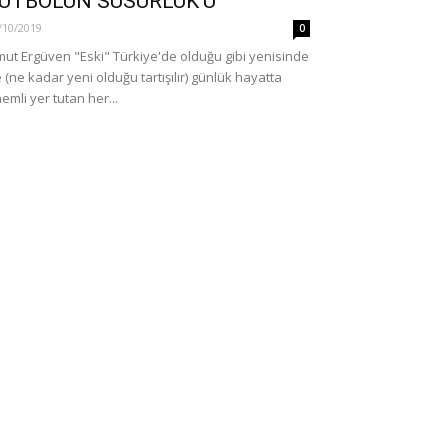
UTBOLUN SUSURLUK’U
/10/2019
0
ut Ergüven "Eski" Türkiye'de olduğu gibi yenisinde
 (ne kadar yeni olduğu tartışılır) günlük hayatta
emli yer tutan her...