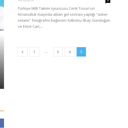
14/10/2019
0
Türkiye Milli Takımı oyuncusu Cenk Tosun'un
Arnavutluk maçında atılan gol sonrası yaptığı "asker
selamı" fotoğrafını beğenen futbolcu İlkay Gündoğan
ve Emre Can,...
TÜRKİYE
...
1
3
4
5
Alevi Vatandaşların Evlerini
GÜNCEL
İşaretleyen Kişi: “Korucu olmak
istiyorum, mahalle güvenli değil
Can Yücel’i
algısı oluşturmak istedim.”
anıyoruz…
03/01/2020
0
12/08/2023