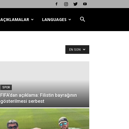
AÇIKLAMALAR
LANGUAGES
EN SON
SPOR
FIFA’dan açıklama: Filistin bayrağının
gösterilmesi serbest