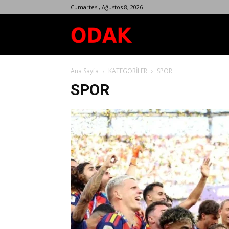
Cumartesi, Ağustos 8, 2026
Odak
Ana Sayfa
KATEGORİLER
SPOR
Dergisi
SPOR