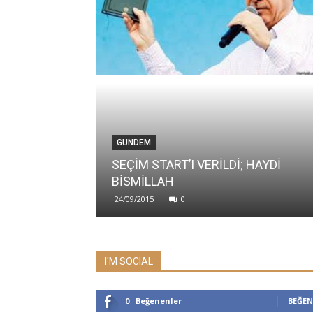
GÜNDEM
SEÇİM START’I VERİLDİ; HAYDİ
BİSMİLLAH
24/09/2015
0
I'M SOCIAL
0
Beğenenler
BEĞEN