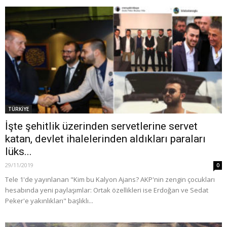
TÜRKİYE
İşte şehitlik üzerinden servetlerine servet
katan, devlet ihalelerinden aldıkları paraları
lüks...
29/11/2019
0
Tele 1'de yayınlanan "Kim bu Kalyon Ajans? AKP'nin zengin çocukları
hesabında yeni paylaşımlar: Ortak özellikleri ise Erdoğan ve Sedat
Peker'e yakınlıkları" başlıklı...