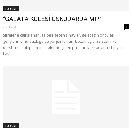
TÜRKİYE
“GALATA KULESİ ÜSKÜDARDA MI?”
09/08/2011
1
Şifrelerle çalkalanan, şaibeli geçen sınavlar, geleceğin öncüleri
gençlerin umutsuzluğu ve yorgunlukları, bozuk eğitim sistemi ve
dershane sahiplerinin ceplerine giden paralar, kosko­caman bir yılın
kaybı,...
TÜRKİYE