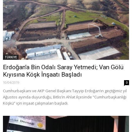
TÜRKİYE
Erdoğan’a Bin Odalı Saray Yetmedi; Van Gölü
Kıyısına Köşk İnşaatı Başladı
10/04/2019
0
Cumhurbaşkanı ve AKP Genel Başkanı Tayyip Erdoğan’ın geçtiğimiz yıl
Ağustos ayında duyurduğu, Bitlis’in Ahlat ilçesinde “Cumhurbaşkanlığı
Köşkü” için inşaat çalışmaları başladı.