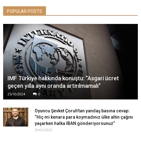
POPULAR POSTS
IMF Türkiye hakkında konuştu: “Asgari ücret
geçen yılla aynı oranda artırılmamalı”
25/10/2024
0
Oyuncu Şevket Çoruh’tan yandaş basına cevap:
“Hiç mi kenara para koymadınız ülke altın çağını
yaşarken halka İBAN gönderiyorsunuz”
29/05/2020