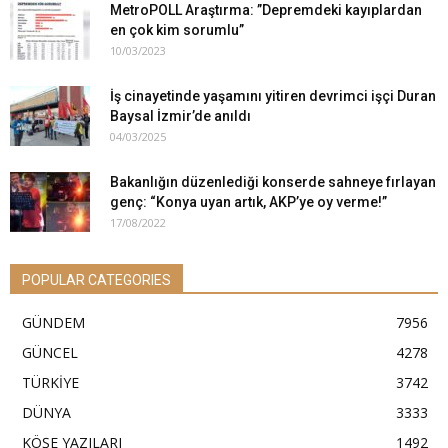
MetroPOLL Araştırma: ”Depremdeki kayıplardan
en çok kim sorumlu”
10/03/2023
İş cinayetinde yaşamını yitiren devrimci işçi Duran
Baysal İzmir’de anıldı
04/03/2025
Bakanlığın düzenlediği konserde sahneye fırlayan
genç: “Konya uyan artık, AKP’ye oy verme!”
17/08/2022
POPULAR CATEGORIES
GÜNDEM
7956
GÜNCEL
4278
TÜRKİYE
3742
DÜNYA
3333
KÖŞE YAZILARI
1492