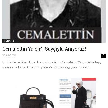
TÜRKİYE
Cemalettin Yalçın’ı Saygıyla Anıyoruz!
30/08/2018
2
Dürüstlük, militanlık ve direniş örneğimiz Cemalettin Yalçın Arkadaşı,
işkencede katledilmesinin yıldönümünde saygıyla anıyoruz.