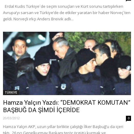
Erdal Kudis Türkiye´de seçim sonuçları ve Kürt sorunu tartışılırken
Avrupa’yı sarsan ve Türkiye’de de etkiler yaratan bir haber Norveç´ten
geldi. Norveçli ırkçı Anders Breivik adlı...
TÜRKİYE
Hamza Yalçın Yazdı: “DEMOKRAT KOMUTAN”
BAŞBUĞ DA ŞİMDİ İÇERİDE
20/03/2012
0
Hamza Yalçın AKP, uzun yıllar birlikte çalıştığı İlker Başbuğ’u da içeri
tıktı. 26 ncı Genelkurmay Başkanı terör örgütü kurmak ve