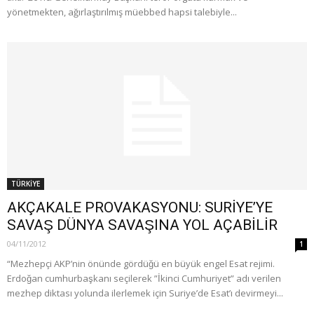
yönetmekten, ağırlaştırılmış müebbed hapsi talebiyle...
TÜRKİYE
AKÇAKALE PROVAKASYONU: SURİYE’YE
SAVAŞ DÜNYA SAVAŞINA YOL AÇABİLİR
04/11/2012
1
“Mezhepçi AKP’nin önünde gördüğü en büyük engel Esat rejimi.
Erdoğan cumhurbaşkanı seçilerek ”İkinci Cumhuriyet” adı verilen
mezhep diktası yolunda ilerlemek için Suriye’de Esat’ı devirmeyi...