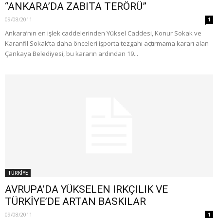
“ANKARA’DA ZABITA TERÖRÜ”
09/08/2011
1
Ankara’nın en işlek caddelerinden Yük­sel Caddesi, Konur Sokak ve
Karanfil Sokak’ta daha önceleri işporta tezgahı aç­tırmama kararı alan
Çankaya Belediyesi, bu kararın ardından 19...
TÜRKİYE
AVRUPA’DA YÜKSELEN IRKÇILIK VE
TÜRKİYE’DE ARTAN BASKILAR
09/08/2011
1