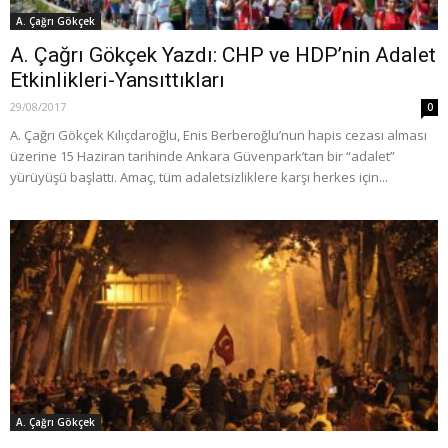
A. Çağrı Gökçek
A. Çağrı Gökçek Yazdı: CHP ve HDP’nin Adalet
Etkinlikleri-Yansıttıkları
29/08/2017
0
A. Çağrı Gökçek Kılıçdaroğlu, Enis Berberoğlu’nun hapis cezası alması
üzerine 15 Haziran tarihinde Ankara Güvenpark’tan bir “adalet”
yürüyüşü başlattı. Amaç, tüm adaletsizliklere karşı herkes için...
A. Çağrı Gökçek