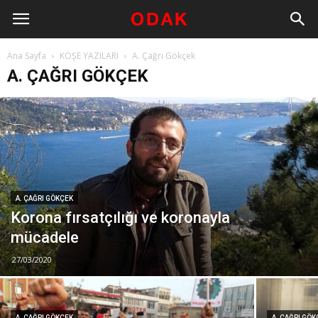
Ana Sayfa
KÖŞE YAZILARI
A. Çağrı Gökçek
A. ÇAĞRI GÖKÇEK
A. ÇAĞRI GÖKÇEK
Korona fırsatçılığı ve koronayla
mücadele
27/03/2020
A. ÇAĞRI GÖKÇEK
A. ÇAĞRI GÖ