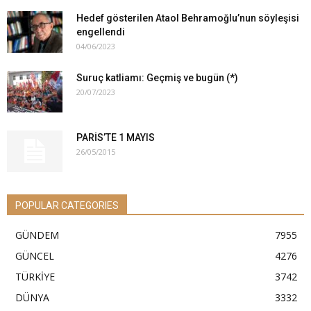
Hedef gösterilen Ataol Behramoğlu’nun söyleşisi
engellendi
04/06/2023
Suruç katliamı: Geçmiş ve bugün (*)
20/07/2023
PARİS’TE 1 MAYIS
26/05/2015
POPULAR CATEGORIES
GÜNDEM
7955
GÜNCEL
4276
TÜRKİYE
3742
DÜNYA
3332