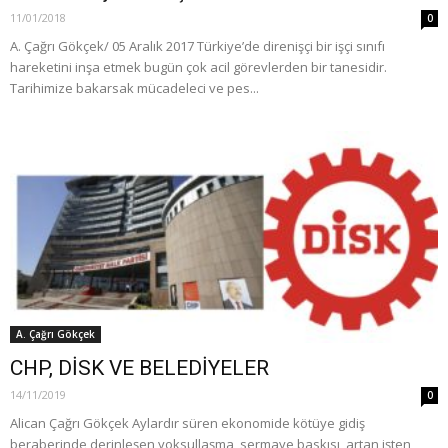
11/01/2018
0
A. Çağrı Gökçek/ 05 Aralık 2017 Türkiye’de direnişçi bir işçi sınıfı
hareketini inşa etmek bugün çok acil görevlerden bir tanesidir.
Tarihimize bakarsak mücadeleci ve pes...
A. Çağrı Gökçek
CHP, DİSK VE BELEDİYELER
14/11/2019
0
​Alican Çağrı Gökçek Aylardır süren ekonomide kötüye gidiş
beraberinde derinleşen yoksullaşma, sermaye baskısı, artan işten