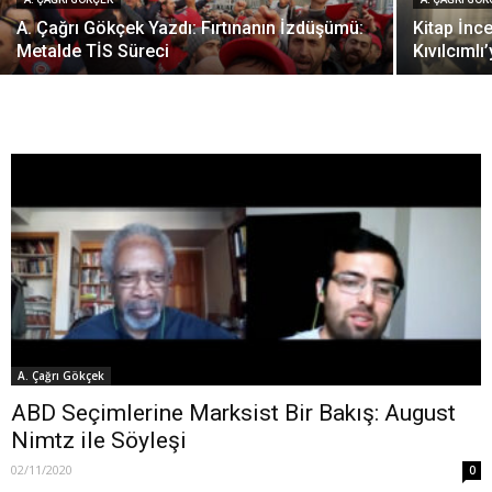
A. Çağrı Gökçek Yazdı: Fırtınanın İzdüşümü:
Kitap İnc
Metalde TİS Süreci
Kıvılcımlı
A. Çağrı Gökçek
ABD Seçimlerine Marksist Bir Bakış: August
Nimtz ile Söyleşi
02/11/2020
0