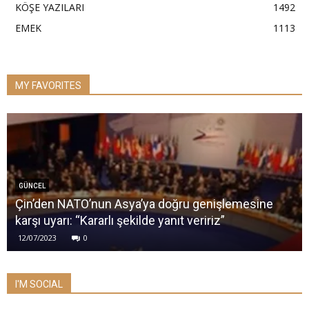
KÖŞE YAZILARI
1492
EMEK
1113
MY FAVORITES
GÜNCEL
Çin’den NATO’nun Asya’ya doğru genişlemesine
karşı uyarı: “Kararlı şekilde yanıt veririz”
12/07/2023
0
I'M SOCIAL