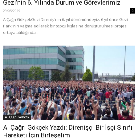
Gezi’nin 6. Yılında Durum ve Görevlerimiz
29/05/2019
0
A.Çağrı Gökçek ​Gezi Direnişi’nin 6. yıl dönümündeyiz. 6 yıl önce Gezi
Parkı’nın yağma edilerek bir topçu kışlasına dönüştürülmesi projesi
ortaya atıldığında...
A. Çağrı Gökçek
A. Çağrı Gökçek Yazdı: Direnişçi Bir İşçi Sınıfı
Hareketi İçin Birleşelim