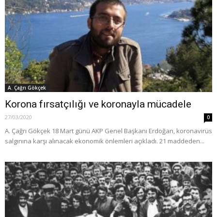
A. Çağrı Gökçek
Korona fırsatçılığı ve koronayla mücadele
27/03/2020
0
A. Çağrı Gökçek 18 Mart günü AKP Genel Başkanı Erdoğan, koronavirüs
salgınına karşı alınacak ekonomik önlemleri açıkladı. 21 maddeden...