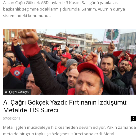
Alican Çağrı Gökçek ABD, aylardır 3 Kasım Salı günü yapılacak
başkanlık seçimine odaklanmış durumda. Sanırım, ABD’nin dünya
sistemindeki konumunu...
A. Çağrı Gökçek
A. Çağrı Gökçek Yazdı: Fırtınanın İzdüşümü:
Metalde TİS Süreci
07/03/2018
0
Metal işçileri mücadeleye hız kesmeden devam ediyor. Yakın zamanda
metalde bir grup toplu iş sözleşmesi süreci sona erdi. Metal