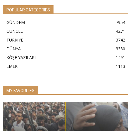
POPULAR CATEGORIES
GÜNDEM
7954
GÜNCEL
4271
TÜRKİYE
3742
DÜNYA
3330
KÖŞE YAZILARI
1491
EMEK
1113
MY FAVORITES