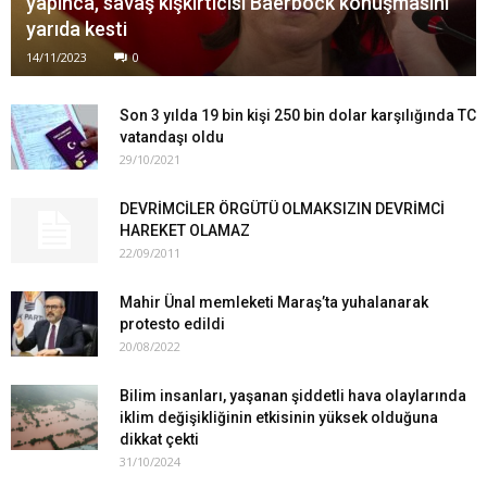
yapınca, savaş kışkırtıcısı Baerbock konuşmasını
yarıda kesti
14/11/2023
0
Son 3 yılda 19 bin kişi 250 bin dolar karşılığında TC
vatandaşı oldu
29/10/2021
DEVRİMCİLER ÖRGÜTÜ OLMAKSIZIN DEVRİMCİ
HAREKET OLAMAZ
22/09/2011
Mahir Ünal memleketi Maraş’ta yuhalanarak
protesto edildi
20/08/2022
Bilim insanları, yaşanan şiddetli hava olaylarında
iklim değişikliğinin etkisinin yüksek olduğuna
dikkat çekti
31/10/2024