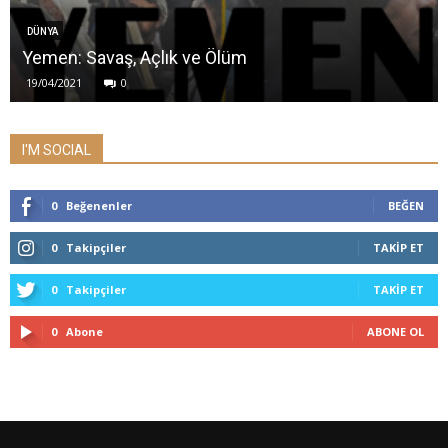
DÜNYA
Yemen: Savaş, Açlık ve Ölüm
19/04/2021
0
I'M SOCIAL
0
Beğenenler
BEĞEN
0
Takipçiler
TAKIP ET
0
Takipçiler
TAKIP ET
0
Abone
ABONE OL