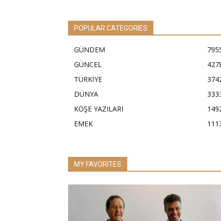
POPULAR CATEGORIES
GÜNDEM
795
GÜNCEL
427
TÜRKİYE
374
DÜNYA
333
KÖŞE YAZILARI
149
EMEK
111
MY FAVORITES