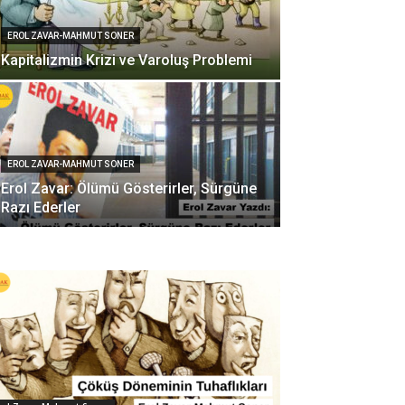
EROL ZAVAR-MAHMUT SONER
Kapitalizmin Krizi ve Varoluş Problemi
EROL ZAVAR-MAHMUT SONER
Erol Zavar: Ölümü Gösterirler, Sürgüne
Razı Ederler