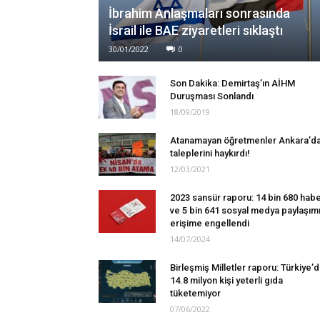
İbrahim Anlaşmaları sonrasında
İsrail ile BAE ziyaretleri sıklaştı
30/01/2022
0
Son Dakika: Demirtaş’ın AİHM
Duruşması Sonlandı
18/09/2019
Atanamayan öğretmenler Ankara’d
taleplerini haykırdı!
12/03/2021
2023 sansür raporu: 14 bin 680 hab
ve 5 bin 641 sosyal medya paylaşım
erişime engellendi
14/07/2024
Birleşmiş Milletler raporu: Türkiye’
14.8 milyon kişi yeterli gıda
tüketemiyor
07/06/2022