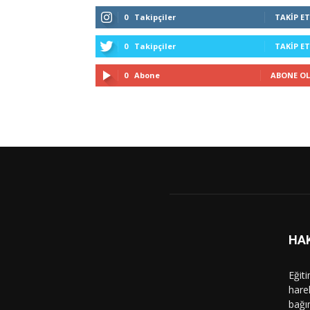
0
Takipçiler
TAKIP ET
0
Takipçiler
TAKIP ET
0
Abone
ABONE OL
HA
Eğit
hare
bağı