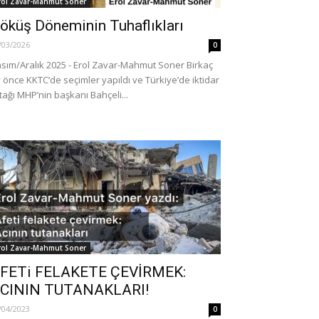
rol Zavar-Mahmut Soner
öküş Döneminin Tuhaflıkları
/03/2026
0
sım/Aralık 2025 - Erol Zavar-Mahmut Soner Birkaç
 önce KKTC’de seçimler yapıldı ve Türkiye’de iktidar
tağı MHP’nin başkanı Bahçeli...
rol Zavar-Mahmut Soner
FETi FELAKETE ÇEVİRMEK:
CININ TUTANAKLARI!
/04/2023
0