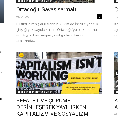
Erol Zavar-Mahmut Soner
E
Ortadoğu: Savaş sarmalı
Ç
03/04/2024
11
0
Filistinli direniş örgütlerinin 7 Ekim'de İsrail'e yönelik
Ka
giriştiği çok sayıda saldırı; Ortadoğu’yu bir kat daha
ay
ısıttığı gibi, hem emperyalist güçlerin kendi
or
aralarında...
a
er
ı
Erol Zavar-Mahmut Soner
E
de
SEFALET VE ÇÜRÜME
A
DERİNLEŞEREK YAYILIRKEN
A
KAPİTALİZM VE SOSYALİZM
09