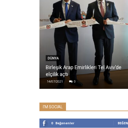
DÜNYA
Birleşik Arap Emirlikleri Tel Aviv’de
elçilik açtı
14/07/2021
0
I'M SOCIAL
0
Beğenenler
BEĞEN