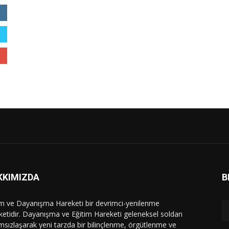
KKIMIZDA
B
im ve Dayanışma Hareketi bir devrimci-yenilenme
ketidir. Dayanışma ve Eğitim Hareketi geleneksel soldan
msızlaşarak yeni tarzda bir bilinçlenme, örgütlenme ve