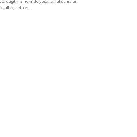
ta dağıtım zincirinde yaşanan aksamalar,
ksulluk, sefalet...
DÜNYA
evi yurttaşların evleri
Husi füzesi Norveç bandıra
tankeri vurdu
0
12/12/2023
0