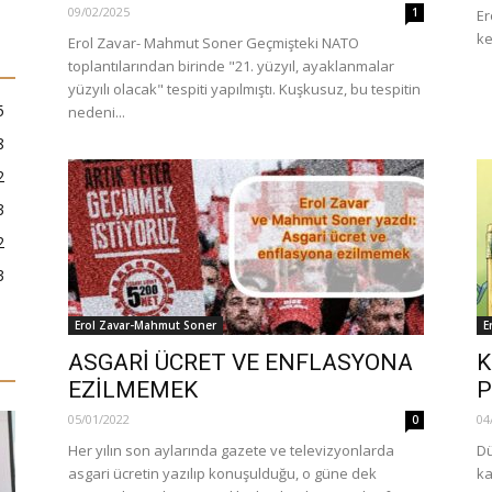
09/02/2025
1
Er
ke
Erol Zavar- Mahmut Soner Geçmişteki NATO
toplantılarından birinde "21. yüzyıl, ayaklanmalar
yüzyılı olacak" tespiti yapılmıştı. Kuşkusuz, bu tespitin
5
nedeni...
8
2
3
2
3
Erol Zavar-Mahmut Soner
E
ASGARİ ÜCRET VE ENFLASYONA
K
EZİLMEMEK
P
05/01/2022
04
0
Her yılın son aylarında gazete ve televizyonlarda
Dü
asgari ücretin yazılıp konuşulduğu, o güne dek
ka