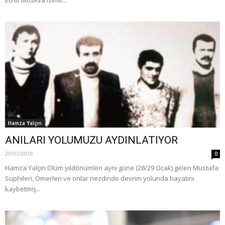
Hamza Yalçın
ANILARI YOLUMUZU AYDINLATIYOR
29/01/2019
0
Hamza Yalçın Ölüm yıldönümleri aynı güne (28/29 Ocak) gelen Mustafa
Suphileri, Ömerleri ve onlar nezdinde devrim yolunda hayatını
kaybetmiş...