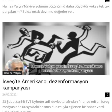
Hamza Yalçın Türkiye solunun bütünü mü daha büyüktür yoksa tek tek
parçaları mı? Solda ortak devrimci değerler ve...
Hamza Yalçın
İsveç’te Amerikancı dezenformasyon
kampanyası
26/02/2022
0
23 Şubat tarihli SVT Nyheter adlı devlet tarafından finanse edilen İsveç
medyasında Rusya’daki basının durumuyla eğlenen bir haber vardı.
Echo Moskva isimli...