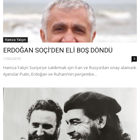
Hamza Yalçın
ERDOĞAN SOÇİ’DEN ELİ BOŞ DÖNDÜ
17/02/2019
0
Hamza Yalçın Suriye’ye saldırmak için İran ve Rusya’dan onay alamadı.
Ajanslar Putin, Erdoğan ve Ruhani’nin perşembe...