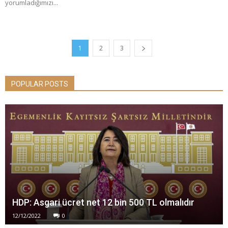
yorumladığımızı...
1
2
3
POPULAR POSTS
HDP: Asgari ücret net 12 bin 500 TL olmalıdır
12/12/2022
0