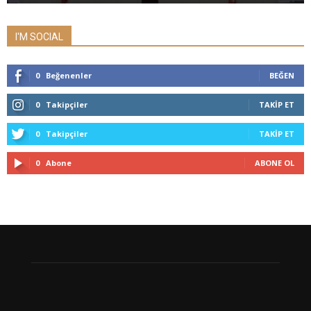
I'M SOCIAL
0
Beğenenler
BEĞEN
0
Takipçiler
TAKIP ET
0
Takipçiler
TAKIP ET
0
Abone
ABONE OL