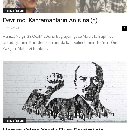
Hamza Yalçın
Devrimci Kahramanların Anısına (*)
30/01/2021
1
Hamza Yalçın 28 Ocak’ı 29’una bağlayan gece Mustafa Suphi ve
arkadaşlarının Karadeniz sularında katledilmelerinin 100’ncü; Ömer
Yazgan, Mehmet Kanbur,...
Hamza Yalçın