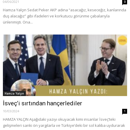
04/06/2021
0
Hamza Yalçın Sedat Peker AKP adına “asacağız, keseceğiz, kanlarında
duş alacağız” gibi ifadeleri ve korkutucu görünme çabalarıyla
ünlenmişti. Ona...
Hamza Yalçın
İsveç’i sırtından hançerlediler
10/03/2024
1
HAMZA YALÇIN Aşağıdaki yazıyı okuyacak kimi insanlar İsveç’teki
gelişmeleri sanki ön yargılarla ve Türkiye’deki bir sol kalıba uydurarak