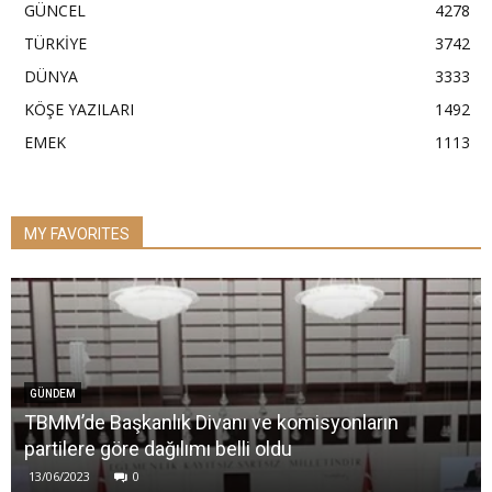
GÜNCEL
4278
TÜRKİYE
3742
DÜNYA
3333
KÖŞE YAZILARI
1492
EMEK
1113
MY FAVORITES
GÜNDEM
TBMM’de Başkanlık Divanı ve komisyonların
partilere göre dağılımı belli oldu
13/06/2023
0