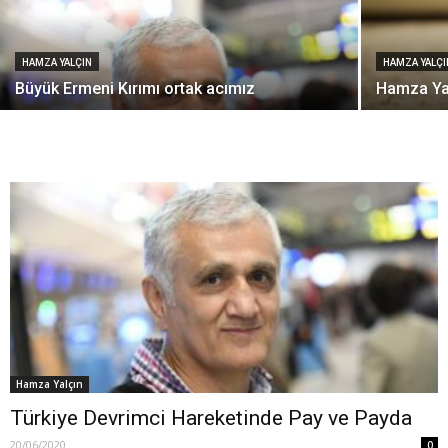
HAMZA YALÇIN
HAMZA YALÇI
Büyük Ermeni Kırımı ortak acımız
Hamza Yal
Hamza Yalçın
Türkiye Devrimci Hareketinde Pay ve Payda
20/06/2020
0