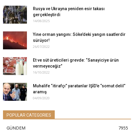
Rusya ve Ukrayna yeniden esir takası
gerçekleştirdi
14/08/2025
Yine orman yangını: Söke’deki yangın saatlerdir
sürüyor!
26/07/2022
Et ve süt üreticileri grevde: “Sanayiciye ürün
vermeyeceğiz”
16/10/2022
Muhalife “itirafçı” yaratanlar IŞİD’e “somut delil”
aramış
04/09/2020
POPULAR CATEGORIES
GÜNDEM
7955