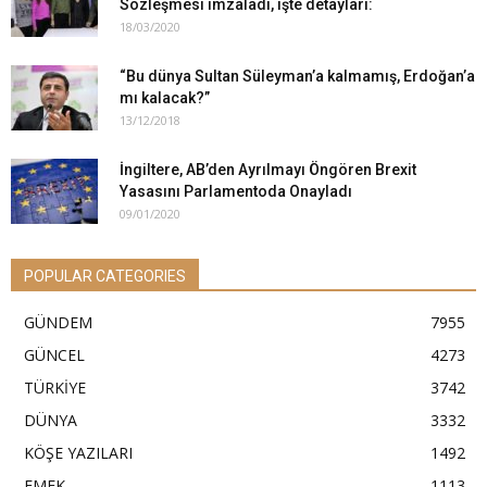
Sözleşmesi imzaladı, işte detayları:
18/03/2020
“Bu dünya Sultan Süleyman’a kalmamış, Erdoğan’a
mı kalacak?”
13/12/2018
İngiltere, AB’den Ayrılmayı Öngören Brexit
Yasasını Parlamentoda Onayladı
09/01/2020
POPULAR CATEGORIES
GÜNDEM
7955
GÜNCEL
4273
TÜRKİYE
3742
DÜNYA
3332
KÖŞE YAZILARI
1492
EMEK
1113