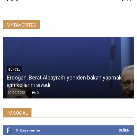
MY FAVORITES
GÜNCEL
Erdoğan, Berat Albayrak’ı yeniden bakan yapmak
için kollarını sıvadı
20/01/2022
0
I'M SOCIAL
0
Beğenenler
BEĞEN