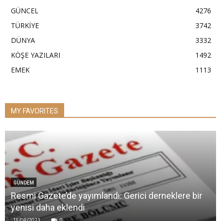
GÜNCEL
4276
TÜRKİYE
3742
DÜNYA
3332
KÖŞE YAZILARI
1492
EMEK
1113
MY FAVORITES
GÜNDEM
Resmi Gazete’de yayımlandı: Gerici derneklere bir
yenisi daha eklendi
18/08/2021
0