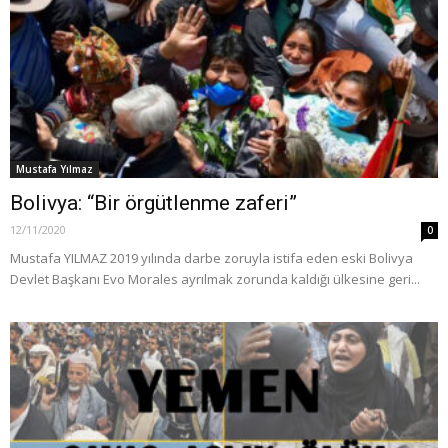
Mustafa Yılmaz
Bolivya: “Bir örgütlenme zaferi”
12/11/2020
0
Mustafa YILMAZ 2019 yılında darbe zoruyla istifa eden eski Bolivya
Devlet Başkanı Evo Morales ayrılmak zorunda kaldığı ülkesine geri...