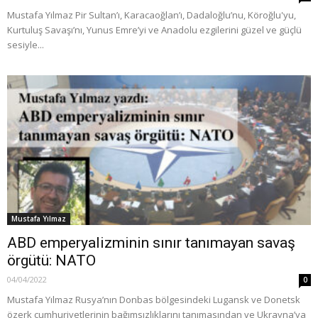
Mustafa Yılmaz Pir Sultan’ı, Karacaoğlan’ı, Dadaloğlu’nu, Köroğlu'yu,
Kurtuluş Savaşı’nı, Yunus Emre’yi ve Anadolu ezgilerini güzel ve güçlü
sesiyle...
Mustafa Yılmaz
ABD emperyalizminin sınır tanımayan savaş
örgütü: NATO
04/04/2022
0
Mustafa Yılmaz Rusya’nın Donbas bölgesindeki Lugansk ve Donetsk
özerk cumhuriyetlerinin bağımsızlıklarını tanımasından ve Ukrayna’ya