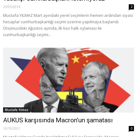
23/05/2014
2
Mustafa YILMAZ Mart ayındaki yerel seçimlerin hemen ardından siyasi
hesaplar cumhurbaşkanlığı seçimi üzerine yapılmaya başlandı.
Önümüzdeki Ağustos ayında, ilk kez halk oylaması ile
cumhurbaşkanlığı seçimi...
Mustafa Yılmaz
AUKUS karşısında Macron’un şamatası
12/10/2021
0
Mustafa Yılmaz Geride bıraktığımız Eylül ayı Fransa'da, Macron