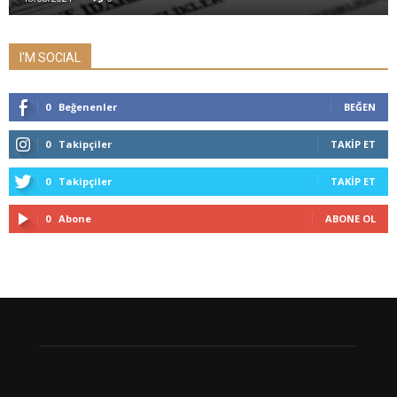
I'M SOCIAL
0
Beğenenler
BEĞEN
0
Takipçiler
TAKIP ET
0
Takipçiler
TAKIP ET
0
Abone
ABONE OL