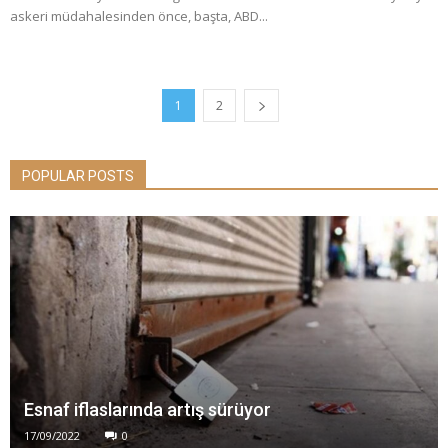
askeri müdahalesinden önce, başta, ABD...
1
2
POPULAR POSTS
Esnaf iflaslarında artış sürüyor
17/09/2022
0