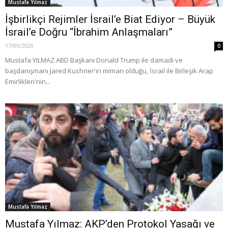
Mustafa Yılmaz
İşbirlikçi Rejimler İsrail’e Biat Ediyor – Büyük
İsrail’e Doğru “İbrahim Anlaşmaları”
17/09/2020
0
Mustafa YILMAZ ABD Başkanı Donald Trump ile damadı ve
başdanışmanı Jared Kushner'in mimarı olduğu, İsrail ile Birleşik Arap
Emirlikleri'nin...
Mustafa Yılmaz
Mustafa Yılmaz: AKP’den Protokol Yasağı ve