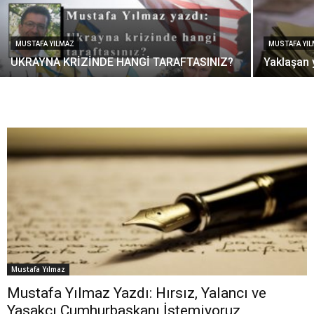
MUSTAFA YILMAZ
MUSTAFA YI
UKRAYNA KRİZİNDE HANGİ TARAFTASINIZ?
Yaklaşan 
Mustafa Yılmaz
Mustafa Yılmaz Yazdı: Hırsız, Yalancı ve
Yasakçı Cumhurbaşkanı İstemiyoruz