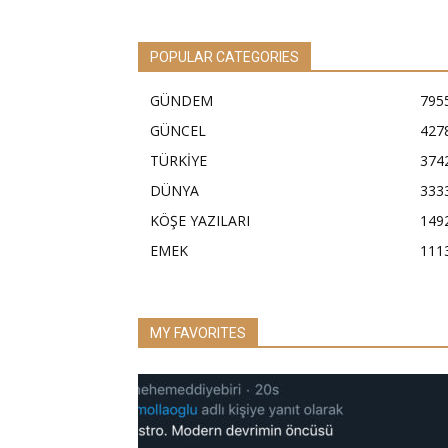
POPULAR CATEGORIES
GÜNDEM
795
GÜNCEL
427
TÜRKİYE
374
DÜNYA
333
KÖŞE YAZILARI
149
EMEK
111
MY FAVORITES