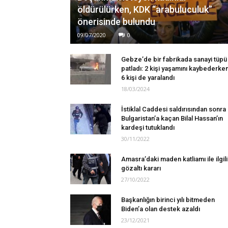
öldürülürken, KDK “arabuluculuk”
önerisinde bulundu
09/07/2020
0
Gebze’de bir fabrikada sanayi tüpü
patladı: 2 kişi yaşamını kaybederken
6 kişi de yaralandı
18/03/2024
İstiklal Caddesi saldırısından sonra
Bulgaristan’a kaçan Bilal Hassan’ın
kardeşi tutuklandı
30/11/2022
Amasra’daki maden katliamı ile ilgili
gözaltı kararı
27/10/2022
Başkanlığın birinci yılı bitmeden
Biden’a olan destek azaldı
23/12/2021