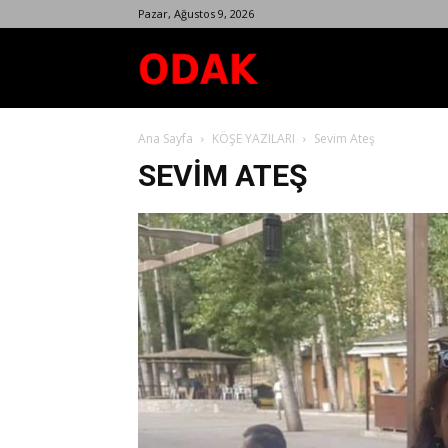
Pazar, Ağustos 9, 2026
Odak
Ana Sayfa
KÖŞE YAZILARI
Sevim Ateş
Dergisi
SEVIM ATEŞ