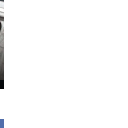
GÜNDEM
GÜNDEM
Almanya, AB
KÜÇÜK ARMUTLU İÇİN YIKIM
yer almadığ
KARARI
saldırıların
22/10/2017
0
23/07/2025