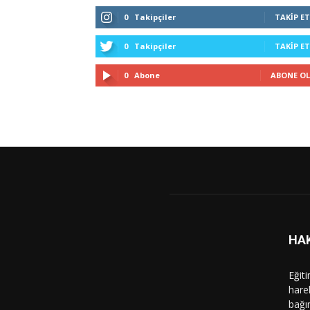
0
Takipçiler
TAKIP ET
0
Takipçiler
TAKIP ET
0
Abone
ABONE OL
HA
Eğit
hare
bağı