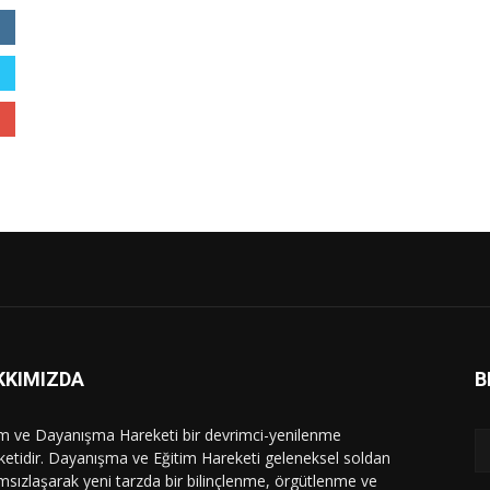
KKIMIZDA
B
im ve Dayanışma Hareketi bir devrimci-yenilenme
ketidir. Dayanışma ve Eğitim Hareketi geleneksel soldan
msızlaşarak yeni tarzda bir bilinçlenme, örgütlenme ve