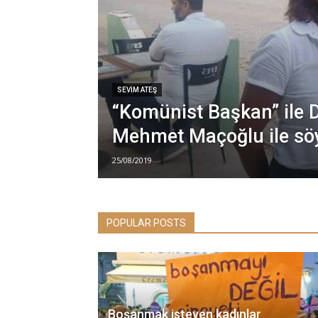
SEVIM ATEŞ
“Komünist Başkan” ile D
Mehmet Maçoğlu ile söy
25/08/2019
POPULAR POSTS
Boşanmak isteyen kadınlar