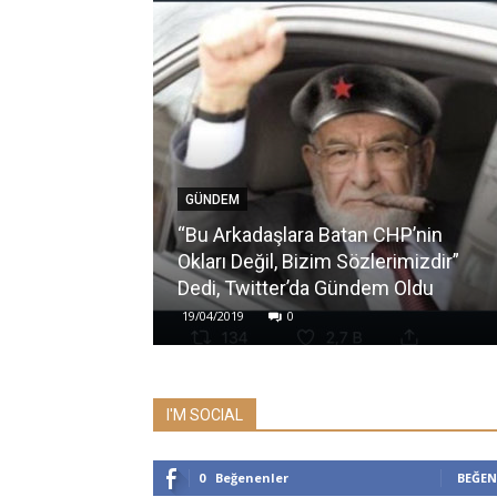
GÜNDEM
“Bu Arkadaşlara Batan CHP’nin
Okları Değil, Bizim Sözlerimizdir”
Dedi, Twitter’da Gündem Oldu
19/04/2019
0
I'M SOCIAL
0
Beğenenler
BEĞEN