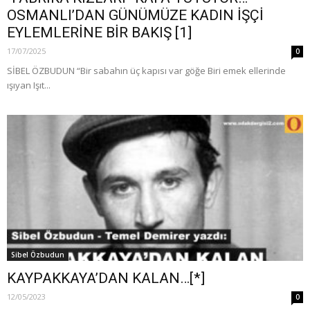
OSMANLI’DAN GÜNÜMÜZE KADIN İŞÇİ
EYLEMLERİNE BİR BAKIŞ [1]
17/07/2025
0
SİBEL ÖZBUDUN “Bir sabahın üç kapısı var göğe Biri emek ellerinde
ışıyan Işıt...
Sibel Özbudun
KAYPAKKAYA’DAN KALAN…[*]
12/05/2023
0