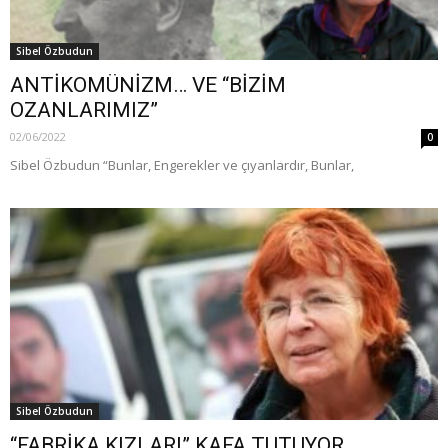
Sibel Özbudun
ANTİKOMÜNİZM… VE “BİZİM
OZANLARIMIZ”
02/06/2022
0
Sibel Özbudun “Bunlar, Engerekler ve çıyanlardır, Bunlar,
Sibel Özbudun
“FABRİKA KIZLARI” KAFA TUTUYOR…