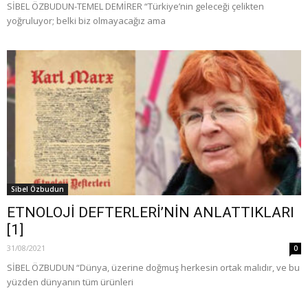
SİBEL ÖZBUDUN-TEMEL DEMİRER “Türkiye’nin geleceği çelikten
yoğruluyor; belki biz olmayacağız ama
Sibel Özbudun
ETNOLOJİ DEFTERLERİ’NİN ANLATTIKLARI
[1]
31/08/2021
0
SİBEL ÖZBUDUN “Dünya, üzerine doğmuş herkesin ortak malıdır, ve bu
yüzden dünyanın tüm ürünleri