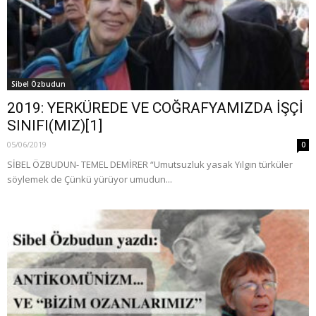
Sibel Özbudun
2019: YERKÜREDE VE COĞRAFYAMIZDA İŞÇİ
SINIFI(MIZ)[1]
05/06/2019
0
SİBEL ÖZBUDUN- TEMEL DEMİRER “Umutsuzluk yasak Yılgın türküler
söylemek de Çünkü yürüyor umudun...