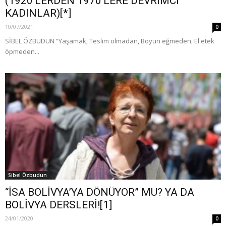
(1920’LERDEN 1970’LERE DEVRİMCİ
KADINLAR)[*]
10/07/2021
0
SİBEL ÖZBUDUN “Yaşamak; Teslim olmadan, Boyun eğmeden, El etek
öpmeden...
Sibel Özbudun
“İSA BOLİVYA’YA DÖNÜYOR” MU? YA DA
BOLİVYA DERSLERİ![1]
24/01/2020
0