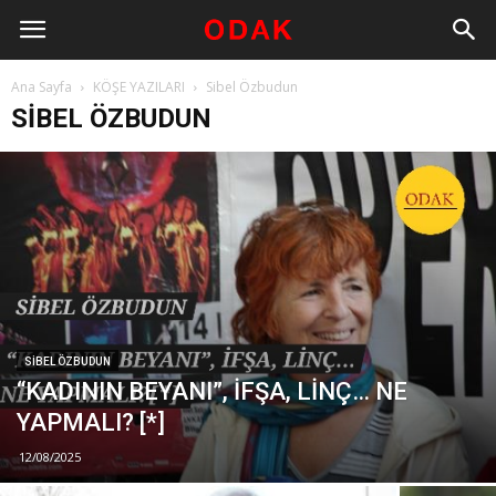
Ana Sayfa
KÖŞE YAZILARI
Sibel Özbudun
SIBEL ÖZBUDUN
SIBEL ÖZBUDUN
“KADININ BEYANI”, İFŞA, LİNÇ… NE
YAPMALI? [*]
12/08/2025