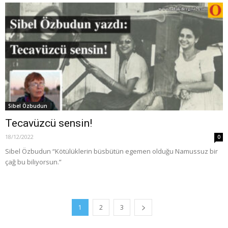
Sibel Özbudun
Tecavüzcü sensin!
18/12/2022
0
Sibel Özbudun “Kötülüklerin büsbütün egemen olduğu Namussuz bir
çağ bu biliyorsun.”
1
2
3