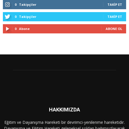
0
Takipçiler
TAKIP ET
0
Takipçiler
TAKIP ET
0
Abone
ABONE OL
HAKKIMIZDA
Eğitim ve Dayanışma Hareketi bir devrimci-yenilenme hareketidir.
Dayanışma ve Eğitim Hareketi geleneksel soldan bağımsızlaşarak