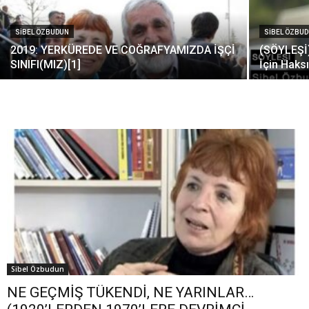
SIBEL ÖZBUDUN
SIBEL ÖZBU
2019: YERKÜREDE VE COĞRAFYAMIZDA İŞÇİ
(SÖYLEŞİ)
SINIFI(MIZ)[1]
İçin Haks
Sibel Özbudun
NE GEÇMİŞ TÜKENDİ, NE YARINLAR…