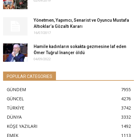
02/09/2019
Yönetmen, Yapımcı, Senarist ve Oyuncu Mustafa
Altıoklar’a Gözaltı Kararı
16/07/2017
Hamile kadınların sokakta gezmesine laf eden
Ömer Tuğrul İnançer öldü
04/09/2022
POPULAR CATEGORIES
GÜNDEM
7955
GÜNCEL
4276
TÜRKİYE
3742
DÜNYA
3332
KÖŞE YAZILARI
1492
EMEK
1113