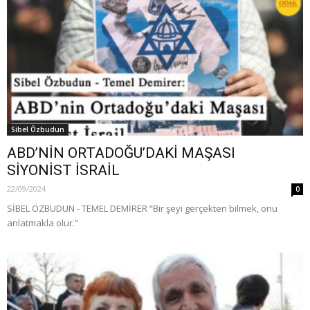
Sibel Özbudun
ABD’NİN ORTADOĞU’DAKİ MAŞASI
SİYONİST İSRAİL
22/09/2024
0
SİBEL ÖZBUDUN - TEMEL DEMİRER “Bir şeyi gerçekten bilmek, onu
anlatmakla olur.”