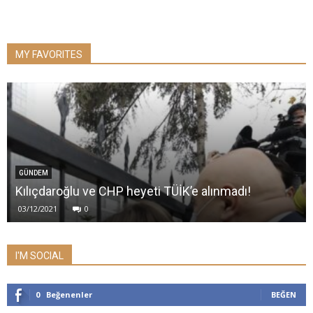
MY FAVORITES
GÜNDEM
Kılıçdaroğlu ve CHP heyeti TÜİK’e alınmadı!
03/12/2021
0
I'M SOCIAL
0
Beğenenler
BEĞEN