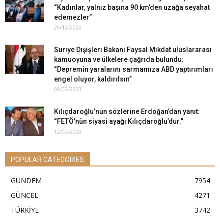
“Kadınlar, yalnız başına 90 km’den uzağa seyahat
edemezler”
29/12/2022
Suriye Dışişleri Bakanı Faysal Mikdat uluslararası
kamuoyuna ve ülkelere çağrıda bulundu:
“Depremin yaralarını sarmamıza ABD yaptırımları
engel oluyor, kaldırılsın”
08/02/2023
Kılıçdaroğlu’nun sözlerine Erdoğan’dan yanıt:
“FETÖ’nün siyasi ayağı Kılıçdaroğlu’dur.”
12/02/2020
POPULAR CATEGORIES
GÜNDEM
7954
GÜNCEL
4271
TÜRKİYE
3742