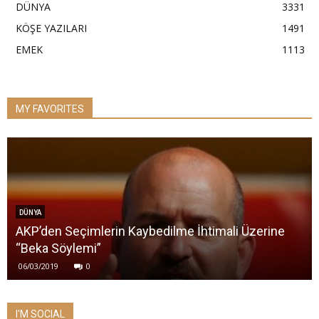
DÜNYA
3331
KÖŞE YAZILARI
1491
EMEK
1113
MY FAVORITES
DÜNYA
AKP’den Seçimlerin Kaybedilme İhtimali Üzerine
“Beka Söylemi”
06/03/2019
0
I'M SOCIAL