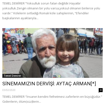
TEMEL DEMİRER “Yoksulluk sorun falan değildir.Hayattır
yoksulluk.Zengin olmanın bir yolu varsa,yoksul olmanın binlerce yolu
vardır.” Kölelerin sırtladığı Romalı köle sahiplerinin, “Efendiler
başkalarının ayaklarıyla...
Temel Demirer
SİNEMAMIZIN DERVİŞİ: AYTAÇ ARMAN[*]
03/02/2020
0
TEMEL DEMİRER “İnsanın kendini fethetmesi zaferlerin en büyüğüdür.”
Gidenlerin, ölüm(süz)lerin...