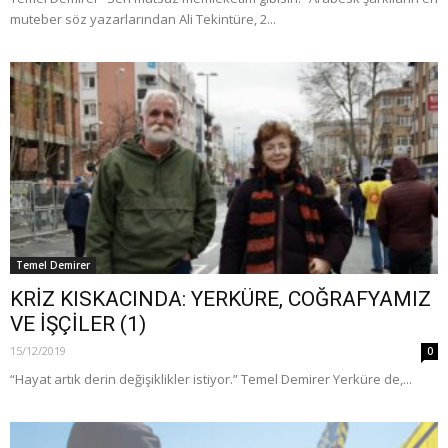
muteber söz yazarlarından Ali Tekintüre, 2...
Temel Demirer
KRİZ KISKACINDA: YERKÜRE, COĞRAFYAMIZ
VE İŞÇİLER (1)
15/12/2019
0
“Hayat artık derin değişiklikler istiyor.” Temel Demirer Yerküre de,...