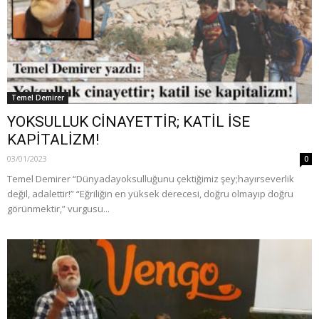
Temel Demirer
YOKSULLUK CİNAYETTİR; KATİL İSE
KAPİTALİZM!
03/01/2023
0
Temel Demirer “Dünyadayoksulluğunu çektiğimiz şey;hayırseverlik
değil, adalettir!” “Eğriliğin en yüksek derecesi, doğru olmayıp doğru
görünmektir,” vurgusu...