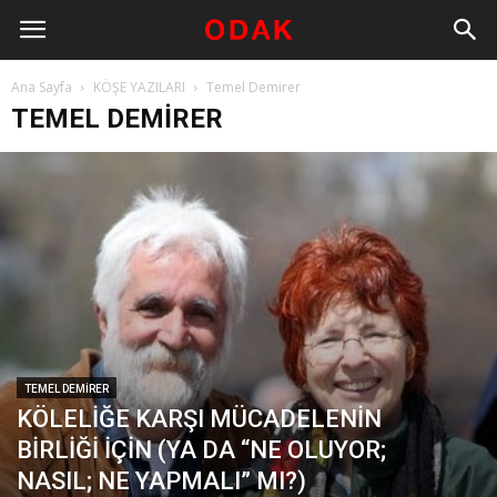
Ana Sayfa
KÖŞE YAZILARI
Temel Demirer
TEMEL DEMIRER
TEMEL DEMIRER
KÖLELİĞE KARŞI MÜCADELENİN
BİRLİĞİ İÇİN (YA DA “NE OLUYOR;
NASIL; NE YAPMALI” MI?)