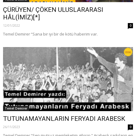
ÇÜRÜYEN/ ÇÖKEN ULUSLARARASI
HÂL(İMİZ)[*]
12/01/2022
0
Temel Demirer “Sana bir iyi bir de kötü haberim var.
Temel Demirer
TUTUNAMAYANLARIN FERYADI ARABESK
26/11/2023
0
Temel Demirer “Sen mutsuz memleketim gibisin.” Arabesk şarkıların en