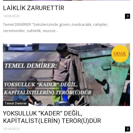
LAİKLİK ZARURETTİR
14/08/2020
0
Temel DEMİRER “Sekülerizmde gizem, maskaralık, rahipler,
seremoniler, sahtelik, mucize...
Temel Demirer
YOKSULLUK “KADER” DEĞİL,
KAPİTALİST(LERİN) TERÖR(Ü)DÜR
12/10/2025
0