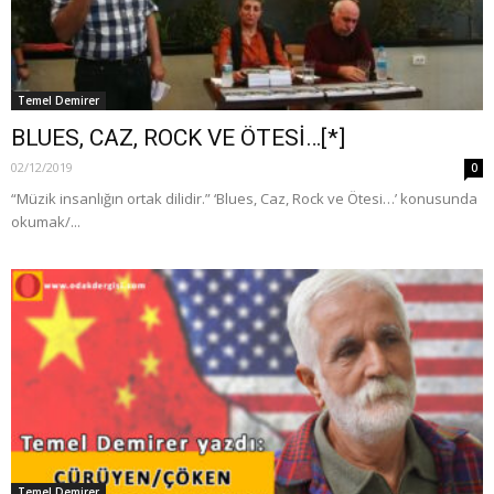
Temel Demirer
BLUES, CAZ, ROCK VE ÖTESİ…[*]
02/12/2019
0
“Müzik insanlığın ortak dilidir.” ‘Blues, Caz, Rock ve Ötesi…’ konusunda
okumak/...
Temel Demirer