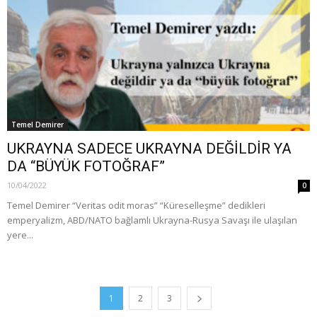
Temel Demirer
UKRAYNA SADECE UKRAYNA DEĞİLDİR YA
DA “BÜYÜK FOTOĞRAF”
10/04/2022
0
Temel Demirer “Veritas odit moras” “Küreselleşme” dedikleri
emperyalizm, ABD/NATO bağlamlı Ukrayna-Rusya Savaşı ile ulaşılan
yere...
1
2
3