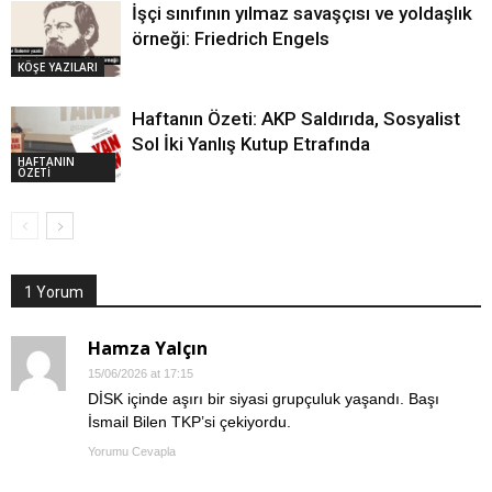
İşçi sınıfının yılmaz savaşçısı ve yoldaşlık
örneği: Friedrich Engels
KÖŞE YAZILARI
Haftanın Özeti: AKP Saldırıda, Sosyalist
Sol İki Yanlış Kutup Etrafında
HAFTANIN
ÖZETİ
1 Yorum
Hamza Yalçın
15/06/2026 at 17:15
DİSK içinde aşırı bir siyasi grupçuluk yaşandı. Başı
İsmail Bilen TKP’si çekiyordu.
Yorumu Cevapla