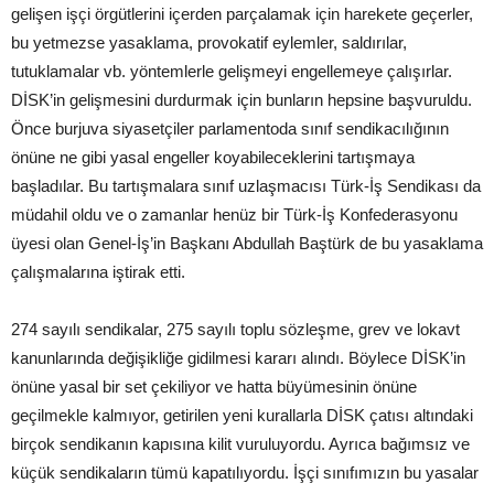
gelişen işçi örgütlerini içerden parçalamak için harekete geçerler,
bu yetmezse yasaklama, provokatif eylemler, saldırılar,
tutuklamalar vb. yöntemlerle gelişmeyi engellemeye çalışırlar.
DİSK’in gelişmesini durdurmak için bunların hepsine başvuruldu.
Önce burjuva siyasetçiler parlamentoda sınıf sendikacılığının
önüne ne gibi yasal engeller koyabileceklerini tartışmaya
başladılar. Bu tartışmalara sınıf uzlaşmacısı Türk-İş Sendikası da
müdahil oldu ve o zamanlar henüz bir Türk-İş Konfederasyonu
üyesi olan Genel-İş’in Başkanı Abdullah Baştürk de bu yasaklama
çalışmalarına iştirak etti.
274 sayılı sendikalar, 275 sayılı toplu sözleşme, grev ve lokavt
kanunlarında değişikliğe gidilmesi kararı alındı. Böylece DİSK’in
önüne yasal bir set çekiliyor ve hatta büyümesinin önüne
geçilmekle kalmıyor, getirilen yeni kurallarla DİSK çatısı altındaki
birçok sendikanın kapısına kilit vuruluyordu. Ayrıca bağımsız ve
küçük sendikaların tümü kapatılıyordu. İşçi sınıfımızın bu yasalar