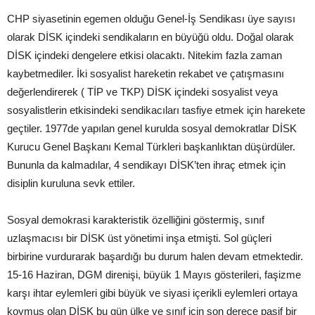
CHP siyasetinin egemen olduğu Genel-İş Sendikası üye sayısı
olarak DİSK içindeki sendikaların en büyüğü oldu. Doğal olarak
DİSK içindeki dengelere etkisi olacaktı. Nitekim fazla zaman
kaybetmediler. İki sosyalist hareketin rekabet ve çatışmasını
değerlendirerek ( TİP ve TKP) DİSK içindeki sosyalist veya
sosyalistlerin etkisindeki sendikacıları tasfiye etmek için harekete
geçtiler. 1977de yapılan genel kurulda sosyal demokratlar DİSK
Kurucu Genel Başkanı Kemal Türkleri başkanlıktan düşürdüler.
Bununla da kalmadılar, 4 sendikayı DİSK’ten ihraç etmek için
disiplin kuruluna sevk ettiler.
Sosyal demokrasi karakteristik özelliğini göstermiş, sınıf
uzlaşmacısı bir DİSK üst yönetimi inşa etmişti. Sol güçleri
birbirine vurdurarak başardığı bu durum halen devam etmektedir.
15-16 Haziran, DGM direnişi, büyük 1 Mayıs gösterileri, faşizme
karşı ihtar eylemleri gibi büyük ve siyasi içerikli eylemleri ortaya
koymuş olan DİSK bu gün ülke ve sınıf için son derece pasif bir