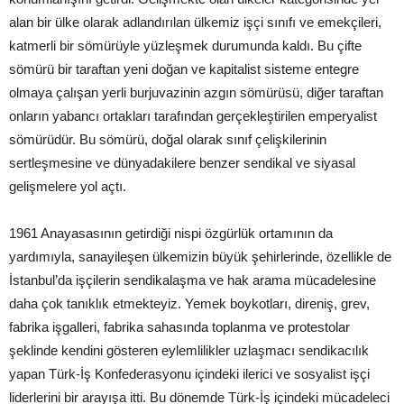
alan bir ülke olarak adlandırılan ülkemiz işçi sınıfı ve emekçileri,
katmerli bir sömürüyle yüzleşmek durumunda kaldı. Bu çifte
sömürü bir taraftan yeni doğan ve kapitalist sisteme entegre
olmaya çalışan yerli burjuvazinin azgın sömürüsü, diğer taraftan
onların yabancı ortakları tarafından gerçekleştirilen emperyalist
sömürüdür. Bu sömürü, doğal olarak sınıf çelişkilerinin
sertleşmesine ve dünyadakilere benzer sendikal ve siyasal
gelişmelere yol açtı.
1961 Anayasasının getirdiği nispi özgürlük ortamının da
yardımıyla, sanayileşen ülkemizin büyük şehirlerinde, özellikle de
İstanbul’da işçilerin sendikalaşma ve hak arama mücadelesine
daha çok tanıklık etmekteyiz. Yemek boykotları, direniş, grev,
fabrika işgalleri, fabrika sahasında toplanma ve protestolar
şeklinde kendini gösteren eylemlilikler uzlaşmacı sendikacılık
yapan Türk-İş Konfederasyonu içindeki ilerici ve sosyalist işçi
liderlerini bir arayışa itti. Bu dönemde Türk-İş içindeki mücadeleci