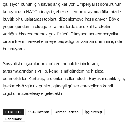
çalışıyor, bunun için savaşlar çıkarıyor. Emperyalist sömürünün
koruyucusu NATO cinayet şebekesi temmuz ayında ülkemizde
büyük bir uluslararası toplantı düzenlemeye hazırlanıyor. Böyle
yoğun gündemin olduğu bir atmosferde sendikal hareketin
varlığını hissedememek çok üzücü. Dünyada anti-emperyalist
dinamiklerin hareketlenmeye başladığı bir zaman diliminin içinde
bulunuyoruz.
Sosyalist oluşumlarımız düzen muhalefetinin kısır iç
tartışmalarından sıyrılıp, kendi sınıf gündemine hızlıca
dönmelidirler. Kurtuluş, üretenlerin ellerindedir. Büyük insanlık için,
iş-ekmek-özgürlük günleri, güneşli günler emekçilerin kendi
örgütlü mücadelesiyle gelecektir.
ETIKETLER
15-16 Haziran
Ahmet Sarıcan
İşçi direnişi
Sendikalar