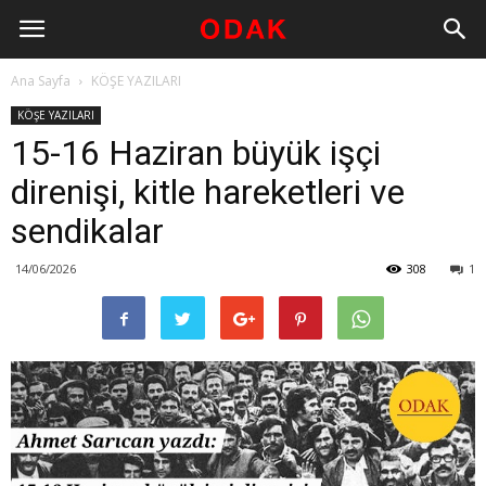
Ana Sayfa
KÖŞE YAZILARI
KÖŞE YAZILARI
15-16 Haziran büyük işçi
direnişi, kitle hareketleri ve
sendikalar
14/06/2026
308
1