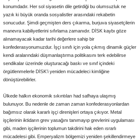
konumdadır. Her sol siyasetin dile getirdiği bu olumsuzluk ne
yazık ki büyük oranda sosyalistler arasındaki rekabetin
sonucudur. Şimdi geçmişten ders çıkarma, burjuva siyasetçilerin
manevra kabiliyetlerini sıfırlama zamanıdır. DİSK kaybı göze
alınamayacak kadar tarihi değerlere sahip bir
konfederasyonumuzdur. İşçi sınıfı için yola çıkmış dinamik güçler
kendi aralarındaki düşmanlaştırma politikasını terk edebilirse
sendikalar üzerinde oluşturacağı baskı ve sınıf içindeki
örgütlenmelerle DİSK’i yeniden mücadeleci kimliğine
dönüştürebilirler.
Ülkede halkın ekonomik sıkıntıları had safhaya ulaşmış
bulunuyor. Bu nedenle de zaman zaman konfederasyonlardan
bağımsız olarak kararlı işçi direnişleri ortaya çıkıyor. Metal
işçilerinin iktidarın grev yasağını tanımayıp grevlerini uygulaması
gibi, maden işçilerinin toplumun takdirini hak eden ısrarlı
mücadelesi gibi. Emperyalizm bölgemizi yeniden şekillendirmeye