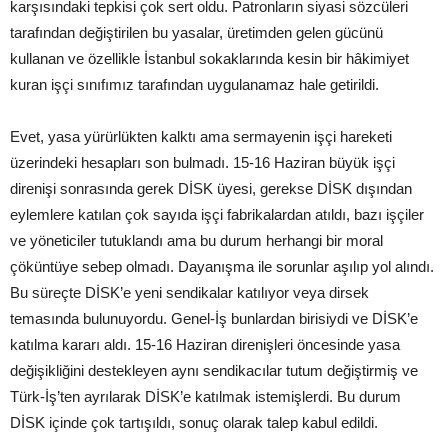
karşısındaki tepkisi çok sert oldu. Patronların siyasi sözcüleri
tarafından değiştirilen bu yasalar, üretimden gelen gücünü
kullanan ve özellikle İstanbul sokaklarında kesin bir hâkimiyet
kuran işçi sınıfımız tarafından uygulanamaz hale getirildi.
Evet, yasa yürürlükten kalktı ama sermayenin işçi hareketi
üzerindeki hesapları son bulmadı. 15-16 Haziran büyük işçi
direnişi sonrasında gerek DİSK üyesi, gerekse DİSK dışından
eylemlere katılan çok sayıda işçi fabrikalardan atıldı, bazı işçiler
ve yöneticiler tutuklandı ama bu durum herhangi bir moral
çöküntüye sebep olmadı. Dayanışma ile sorunlar aşılıp yol alındı.
Bu süreçte DİSK’e yeni sendikalar katılıyor veya dirsek
temasında bulunuyordu. Genel-İş bunlardan birisiydi ve DİSK’e
katılma kararı aldı. 15-16 Haziran direnişleri öncesinde yasa
değişikliğini destekleyen aynı sendikacılar tutum değiştirmiş ve
Türk-İş’ten ayrılarak DİSK’e katılmak istemişlerdi. Bu durum
DİSK içinde çok tartışıldı, sonuç olarak talep kabul edildi.