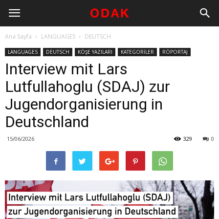
Ana Sayfa
LANGUAGES
DEUTSCH
LANGUAGES
DEUTSCH
KÖŞE YAZILARI
KATEGORİLER
RÖPORTAJ
Interview mit Lars
Lutfullahoglu (SDAJ) zur
Jugendorganisierung in
Deutschland
15/06/2026
329
0