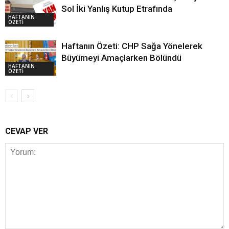
Sol İki Yanlış Kutup Etrafında
HAFTANIN
ÖZETİ
Haftanın Özeti: CHP Sağa Yönelerek
Büyümeyi Amaçlarken Bölündü
HAFTANIN
ÖZETİ
CEVAP VER