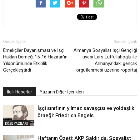
Önceki İçerik
Sonraki İçerik
Emekçiler Dayanışması ve İşçi
Almanya Sosyalist İşçi Gençliği
Hakları Derneği 15-16 Haziran’ın
üyesi Lars Lutfullahoglu ile
Yıldönümünde Etkinlik
Almanya’daki gençlik
Gerçekleştirdi
örgütlenmesi üzerine röportaj
İlgili Haberler
Yazarın Diğer İçerikleri
İşçi sınıfının yılmaz savaşçısı ve yoldaşlık
örneği: Friedrich Engels
KÖŞE YAZILARI
Haftanın Özeti: AKP Saldırıda, Sosyalist