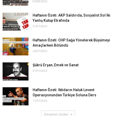
05/08/2026
Haftanın Özeti: AKP Saldırıda, Sosyalist Sol İki
Yanlış Kutup Etrafında
31/07/2026
Haftanın Özeti: CHP Sağa Yönelerek Büyümeyi
Amaçlarken Bölündü
24/07/2026
Şükrü Erşan, Emek ve Sanat
21/07/2026
Haftanın Özeti: İktidarın Haluk Levent
Operasyonundan Türkiye Soluna Ders
17/07/2026
Devamını Göster