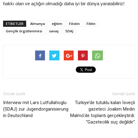
hakkı olan ve açlığın olmadığı daha iyi bir dünya yaratabiliriz!
ETIKETLER
Almanya
eğitim
Filistin
Filitin
Gençlik örgütlenmesi
savaş
SDAJ
Önceki İçerik
Sonraki İçerik
Interview mit Lars Lutfullahoglu
Türkiye’de tutuklu kalan İsveçli
(SDAJ) zur Jugendorganisierung
gazeteci Joakim Medin
in Deutschland
Malmö’de toplantı gerçekleştirdi:
“Gazetecilik suç değildir”