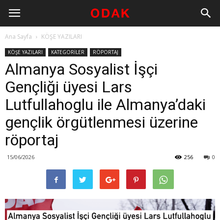
Ana Sayfa
KÖŞE YAZILARI
KÖŞE YAZILARI
KATEGORİLER
RÖPORTAJ
Almanya Sosyalist İşçi
Gençliği üyesi Lars
Lutfullahoglu ile Almanya’daki
gençlik örgütlenmesi üzerine
röportaj
15/06/2026
256
0