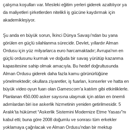
çalışma koşulları var. Mesleki eğitim yerleri giderek azaltılıyor ya
da maliyetleri şirketlerden nitelikli iş gücüne kaydırmak için
akademikleşiyor.
Şu anda en büyük sorun, İkinci Dünya Savaşı’ndan bu yana
görülen en güçlü silahlanma sürecidir. Devlet, yıllardır Alman
Ordusu için yüz milyarlarca euro harcamaktadır; Avrupa’nın en
güçlü ordusunu kurmak ve doğuda bir savaş yürütüp kazanma
kapasitesine sahip olmak amacıyla. Bu hedef doğrultusunda
Alman Ordusu giderek daha fazla kamu görünürlüğüne
yönelmektedir; okullara ziyaretler, iş fuarları, konserler ve hatta en
büyük video oyun fuarı olan
Gamescom
’a katılım gibi etkinliklerle.
Planlanan 450.000 asker sayısına ulaşmak için atılan en önemli
adımlardan biri ise askerlik hizmetinin yeniden getirilmesidir. 5
Aralık’ta hükümet “Askerlik Sistemini Modernize Etme Yasası”nı
kabul etti; buna göre 2008 doğumlu ve sonrası tüm erkekler
yoklamaya çağrılacak ve Alman Ordusu’ndan bir mektup