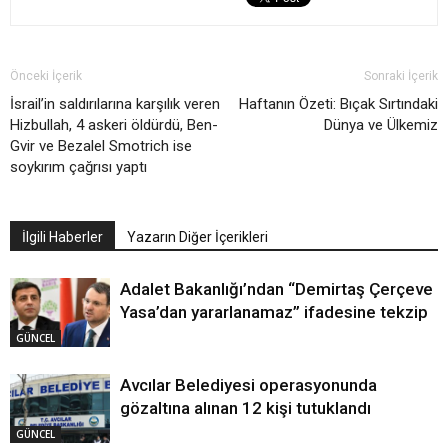
Önceki İçerik
Sonraki İçerik
İsrail’in saldırılarına karşılık veren
Haftanın Özeti: Bıçak Sırtındaki
Hizbullah, 4 askeri öldürdü, Ben-
Dünya ve Ülkemiz
Gvir ve Bezalel Smotrich ise
soykırım çağrısı yaptı
İlgili Haberler
Yazarın Diğer İçerikleri
Adalet Bakanlığı’ndan “Demirtaş Çerçeve
Yasa’dan yararlanamaz” ifadesine tekzip
GÜNCEL
Avcılar Belediyesi operasyonunda
gözaltına alınan 12 kişi tutuklandı
GÜNCEL