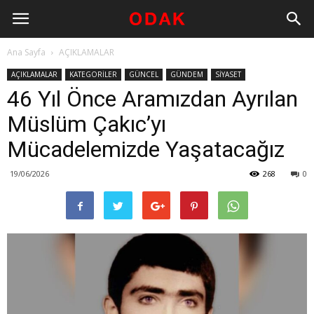
Ana Sayfa
AÇIKLAMALAR
AÇIKLAMALAR
KATEGORİLER
GÜNCEL
GÜNDEM
SİYASET
46 Yıl Önce Aramızdan Ayrılan
Müslüm Çakıc’yı
Mücadelemizde Yaşatacağız
19/06/2026
268
0