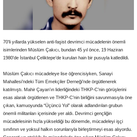
70’li yıllarda yükselen anti-faşist devrimci mücadelenin önemli
isimlerinden Müslüm Çakıcı, bundan 45 yıl önce, 19 Haziran
1980’de İstanbul Çeliktepe’de kurulan hain bir pusuyla katledildi.
Müslüm Çakıcı mücadeleye lise öğrencisiyken, Sanayi
Mahallesi’ndeki Tüm Emekçiler Derneği’nde örgütlenerek
katılmıştı. Mahir Çayan’ın liderliğindeki THKP-C’nin görüşlerini
esas alarak örgütlenen ve THKP-C’nin birliğini savunmasıyla öne
çıkan, kamuoyunda “Üçüncü Yol” olarak adlandırılan grubun
önemli militanları içerisinde yer aldı. Devrimci gençliğin
mücadelesinin hızla yükseldiği bu dönemde, mücadeleyi işçi
sınıfının ve yoksul halkın sorunlarıyla birleştirmeyi esas alıyordu.