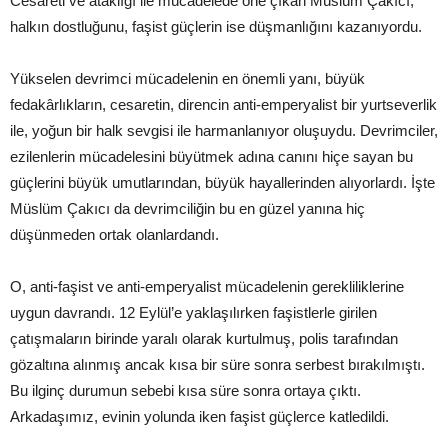
Cesareti ve ataklığı ile mücadelede öne çıkan Müslüm Çakıcı,
halkın dostluğunu, faşist güçlerin ise düşmanlığını kazanıyordu.
Yükselen devrimci mücadelenin en önemli yanı, büyük
fedakârlıkların, cesaretin, direncin anti-emperyalist bir yurtseverlik
ile, yoğun bir halk sevgisi ile harmanlanıyor oluşuydu. Devrimciler,
ezilenlerin mücadelesini büyütmek adına canını hiçe sayan bu
güçlerini büyük umutlarından, büyük hayallerinden alıyorlardı. İşte
Müslüm Çakıcı da devrimciliğin bu en güzel yanına hiç
düşünmeden ortak olanlardandı.
O, anti-faşist ve anti-emperyalist mücadelenin gerekliliklerine
uygun davrandı. 12 Eylül’e yaklaşılırken faşistlerle girilen
çatışmaların birinde yaralı olarak kurtulmuş, polis tarafından
gözaltına alınmış ancak kısa bir süre sonra serbest bırakılmıştı.
Bu ilginç durumun sebebi kısa süre sonra ortaya çıktı.
Arkadaşımız, evinin yolunda iken faşist güçlerce katledildi.