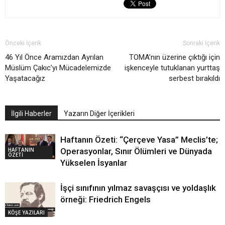
Önceki İçerik
Sonraki İçerik
46 Yıl Önce Aramızdan Ayrılan
TOMA’nın üzerine çıktığı için
Müslüm Çakıc’yı Mücadelemizde
işkenceyle tutuklanan yurttaş
Yaşatacağız
serbest bırakıldı
İlgili Haberler
Yazarın Diğer İçerikleri
Haftanın Özeti: “Çerçeve Yasa” Meclis’te;
HAFTANIN
Operasyonlar, Sınır Ölümleri ve Dünyada
ÖZETİ
Yükselen İsyanlar
İşçi sınıfının yılmaz savaşçısı ve yoldaşlık
örneği: Friedrich Engels
KÖŞE YAZILARI