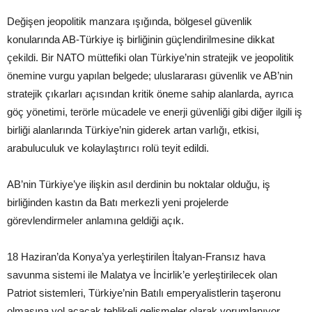
Değişen jeopolitik manzara ışığında, bölgesel güvenlik
konularında AB-Türkiye iş birliğinin güçlendirilmesine dikkat
çekildi. Bir NATO müttefiki olan Türkiye’nin stratejik ve jeopolitik
önemine vurgu yapılan belgede; uluslararası güvenlik ve AB’nin
stratejik çıkarları açısından kritik öneme sahip alanlarda, ayrıca
göç yönetimi, terörle mücadele ve enerji güvenliği gibi diğer ilgili iş
birliği alanlarında Türkiye’nin giderek artan varlığı, etkisi,
arabuluculuk ve kolaylaştırıcı rolü teyit edildi.
AB’nin Türkiye’ye ilişkin asıl derdinin bu noktalar olduğu, iş
birliğinden kastın da Batı merkezli yeni projelerde
görevlendirmeler anlamına geldiği açık.
18 Haziran’da Konya’ya yerleştirilen İtalyan-Fransız hava
savunma sistemi ile Malatya ve İncirlik’e yerleştirilecek olan
Patriot sistemleri, Türkiye’nin Batılı emperyalistlerin taşeronu
olmasına yol açacak tehlikeli gelişmeler olarak yorumlanıyor.