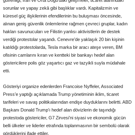
güvenliği, İran ve Orta Doğu’daki gelişmeler, ticaret alanındaki
sorunlar ve yapay zekâ gibi başlıklar vardı. Kapitalizmin ve
küresel güç ilişkilerinin efendilerinin bu buluşması öncesinde,
alınan geniş güvenlik önlemlerine rağmen çevreci gruplar, kadın
hakları savunucuları ve Filistin yanlısı aktivistlerin de destek
verdiği protestolar yaşandı. Cenevre’de yaklaşık 20 bin kişinin
katıldığı protestolarda, Tesla marka bir aracı ateşe veren, BM
ofisinin camlarını kıran ve kentteki bir bankayı hedef alan
göstericilere polis göz yaşartıcı gaz ve tazyikli suyla müdahale
etti.
Gösteriyi organize edenlerden Francoise Nyffeler, Associated
Press’e yaptığı açıklamada Trump yönetiminin iklim, ticaret
tarifeleri ve savaş politikalarından endişe duyduklarını belirtti. ABD
Başkanı Donald Trump’ı hedef alan dövizlerin de taşındığı
protestoda göstericiler, G7 Zirvesi’ni siyasi ve ekonomik gücün
belli ülkeler ve liderler etrafında toplanmasının bir sembolü olarak
gördüklerini ifade ettiler.