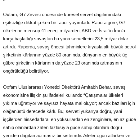
Oxfam, G7 Zirvesi öncesinde küresel servet dağılımındaki
eşitsizliğe dikkat çeken bir rapor yayımladı. Rapora göre, G7
ülkelerine mensup 41 enerji milyarderi, ABD ve İsrail’in İran’a
karşı başlattığı savaştan bu yana servetlerini 23,5 milyar dolar
artırdı. Raporda, savaş öncesi tahminlere kıyasla altı büyük petrol
şirketinin kârlarının yüzde 80 oranında, dünyanın en büyük üç
gübre şirketinin kârlarının da yüzde 23 oranında artmasının
öngörüldüğü belirtiliyor.
Oxfam Uluslararası Yönetici Direktörü Amitabh Behar, savaş
ekonomisine ilişkin şu ifadeleri kullandı: “Çatışmalar ülkeleri
yıkıma uğratıyor ve sayısız hayata mal oluyor; ancak bazıları için
olağanüstü derecede kârlı. Bu; serveti yukarıya doğru, yani
işçilerden hissedarlara, en yoksullardan en zenginlere, en az güce
sahip olanlardan zaten fazlasıyla güce sahip olanlara doğru
yeniden dağıtan acımasız bir sistemdir. Aileler öğün atlarken ve