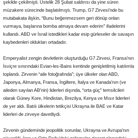
şekilde çekilmişti. Üstelik 28 Şubat saldırısı da yine süren
müzakere sürecinde başlatılmıştı. Trump, G7 Zirvesi’nde bu
mutabakata ilişkin, “Bunu beğenmezsem geri dönüp onları
vurmaya, başlarına bomba atmaya devam ederim” ifadelerini
kullandı. ABD ve İsrail istedikleri kadar esip gürleseler de savaşın
kaybedenleri oldukları ortadadır.
Emperyalist zengin devletlerin oluşturduğu G7 Zirvesi, Fransa’nın
İsviçre sınırındaki Evian-les-Bains kentinde genişletilmiş katılımla
toplandı. Zirvenin “aile fotoğrafında”; üye ülkeler olan ABD,
Japonya, Almanya, Fransa, İngiltere, İtalya ve Kanada’nın (ve
aileden sayılan AB’nin) liderleri dışında, “orta güç” temsilcileri
olarak Güney Kore, Hindistan, Brezilya, Kenya ve Mısır liderleri
de yer aldı. Batılı ülkelerin tetikçisi Ukrayna ile BAE ve Katar
liderleri de zirveye davetliydi.
Zirvenin gündeminde jeopolitik sorunlar, Ukrayna ve Avrupa’nın