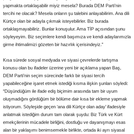
yapmakta ortaklaşabilir miyiz mesela? Burada DEM Parti’nin
tercihi ne olacak? Mesela onların şu talebini anlayabilirim. Ana dili
Kürtçe olan bir adayla çıkmak isteyebilirler. Biz burada
ortaklaşmayabiliriz. Bunlar konuşulur. Ama TİP açısından şunu
söyleyeyim. Biz seçimlere kendi başımıza ve kendi adaylarımızla
girme ihtimalimizi gözeten bir hazırlık içerisindeyiz.”
Kısa sürede sosyal medyada ve siyasi çevrelerde tartışma
konusu olan bu ifadeler üzerine yeni bir açıklama yapan Baş,
DEM Parti’nin seçim sürecinde farklı bir siyasi tercih
yapabileceğine işaret etmek istediği kısma ilişkin şunları söyledi:
“Düşündüğüm ile ifade ediş biçimim arasında tam bir uyum
oluşmadığını gördüğüm bir bölüme dair kısa bir ekleme yapmak
istiyorum. Söyleşide geçen ‘ana dili Kürtçe olan aday’ ifadesiyle
anlatmak istediğim durum tam olarak şuydu: Biz Türk ve Kürt
emekçilerinin mücadele birliğini, dostluğu ve dayanışmayı esas
alan bir yaklaşımı benimsemekle birlikte, ortada iki ayrı siyasal