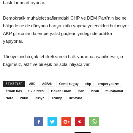
baskılarını artırıyorlar.
Demokratik muhalefet saflarındaki CHP ve DEM Parti’nin ise ne
bölgede ne de dünyada barışa katkı yapma yetenekleri bulunuyor.
AKP gibi onlar da emperyalist güçlerin yedeğinde politika
yapıyorlar.
Türkiye’nin bu çok tehlikeli süreci halk yararına aşabilmesi için
bağımsız, aktif ve birleşik bir sola ihtiyacı var.
ETIKETLER
ABD
ASEAN
Cemil tugay
chp
emperyalizm
erkan baş
G7 Zirvesi
Hakan Fidan
İran
İsrail
mutabakat
Nato
Putin
Rusya
Trump
ukrayna