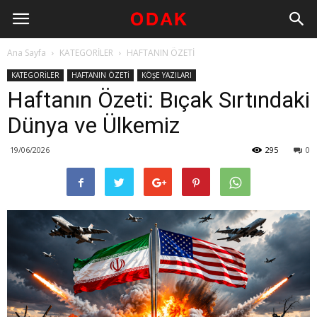
Ana Sayfa
KATEGORİLER
HAFTANIN ÖZETİ
KATEGORİLER
HAFTANIN ÖZETİ
KÖŞE YAZILARI
Haftanın Özeti: Bıçak Sırtındaki
Dünya ve Ülkemiz
19/06/2026
295
0