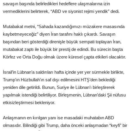
savaşın başında belirledikleri hedeflere ulaşmalarına izin
vermediklerini belirterek, “ABD ve siyonist rejimi yendik” dedi.
Mutabakat metni, “Sahada kazandığımızı müzakere masasında
kaybetmeyeceğiz” diyen İran tarafını haklı çıkardı. Savaşın
başından beri gösterdiği direnişle büyük sempati toplayan İran,
mutabakat zaptı ile büyük bir prestij de edindi. Bu sürecin başta
Körfez ve Orta Doğu olmak üzere küresel çapta etkileri olacaktır.
İsrail’in Lübnan’a saldırıları hafta içinde yer yer sürmekle birlikte,
Trump’ın Hüzbullah’ın saf dışı edilmesini HTŞ’den beklediği
yeniden dile getirildi. Bunun, Suriye ile Lübnan’ı birleştirerek
yapılmak istendiği belirtiliyor. Birleşmenin, Lübnan’daki Şii nüfusu
etkisizleştirmesi bekleniyor.
Anlaşmanın en kırılgan yanı ise masadaki muhatabın ABD
olmasıdır. Bilindiği gibi Trump, daha önceki anlaşmadan “keyfi” bir