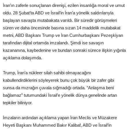
İran’ın zaferle sonuçlanan direnişi, ezilen insanlığa moral ve umut
oldu. 28 Şubat’ta ABD ve İsrail’in İran’a yönelik saldırılarıyla
başlayan savaşta mutabakata varıldı. Bir süredir görüşmeleri
süren ve daha öncesinde basına sızan 14 maddelik mutabakat
metni, ABD Başkanı Trump ve İran Cumhurbaşkanı Pezeşkiyan
tarafından dijital ortamda imzalandı. Şimdi ise savaşın
kazananına, kaybedenine ve bundan sonraki sürece ilişkin yığınla
açıklama dolaşımda.
Trump, İran’a nükleer silah sahibi olmayacağını
kabullendirdiklerini söyleyerek bunu çok büyük bir zafer gibi
sunsa da mızrağın çuvala sığmadığı ortada. “Anlaşma beni
bağlamaz” tutumundaki İsrail’e yönelik dünya genelinde artan
tepkiler biliniyor.
İmzaların ardından açıklama yapan İran Meclis ve Müzakere
Heyeti Başkanı Muhammed Bakır Kalibaf, ABD ve İsrail’in