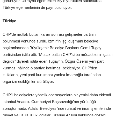
görünüyor. Ukrayna egemenleri eliyle yürütülen saldırılarda
Türkiye egemenlerinin de payı bulunuyor.
Türkiye
CHP’de mutlak butlan kararı sonrası gelişmeler partinin
bölünmesi yönünde sürdü. İzmir’in işçi düşmanı belediye
başkanlarından Büyükşehir Belediye Başkanı Cemil Tugay
partisinden istifa etti. “Mutlak butlan CHP’si bu mücadelenin çatısı
değildir” diyerek istifa eden Tugay’ın, Özgür Özel’in yeni parti
kurması hâlinde o partiye katılması bekleniyor. CHP’den
istifaların, yeni parti kurulması yanlısı İmamoğlu tarafından
organize edildiği ileri sürülüyor.
CHP’li belediyelere yönelik operasyonlara bir yenisi daha eklendi.
İstanbul Anadolu Cumhuriyet Başsavcılığı’nın yürüttüğü
soruşturmada, Adalar Belediyesi’nde ruhsat ve imar işlemlerinde
rüşvet ve usulsüzlük iddiaları üzerine 47 kişi hakkında gözaltı