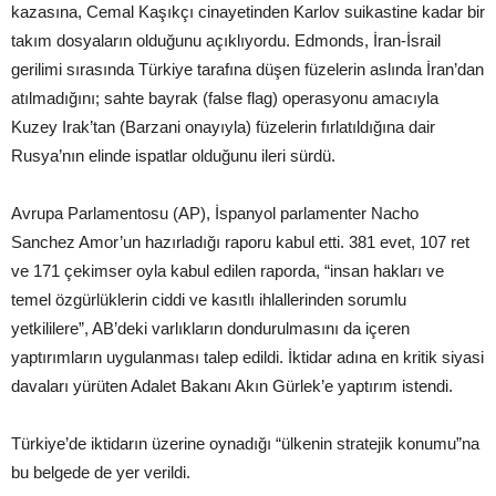
kazasına, Cemal Kaşıkçı cinayetinden Karlov suikastine kadar bir
takım dosyaların olduğunu açıklıyordu. Edmonds, İran-İsrail
gerilimi sırasında Türkiye tarafına düşen füzelerin aslında İran’dan
atılmadığını; sahte bayrak (false flag) operasyonu amacıyla
Kuzey Irak’tan (Barzani onayıyla) füzelerin fırlatıldığına dair
Rusya’nın elinde ispatlar olduğunu ileri sürdü.
Avrupa Parlamentosu (AP), İspanyol parlamenter Nacho
Sanchez Amor’un hazırladığı raporu kabul etti. 381 evet, 107 ret
ve 171 çekimser oyla kabul edilen raporda, “insan hakları ve
temel özgürlüklerin ciddi ve kasıtlı ihlallerinden sorumlu
yetkililere”, AB’deki varlıkların dondurulmasını da içeren
yaptırımların uygulanması talep edildi. İktidar adına en kritik siyasi
davaları yürüten Adalet Bakanı Akın Gürlek’e yaptırım istendi.
Türkiye’de iktidarın üzerine oynadığı “ülkenin stratejik konumu”na
bu belgede de yer verildi.