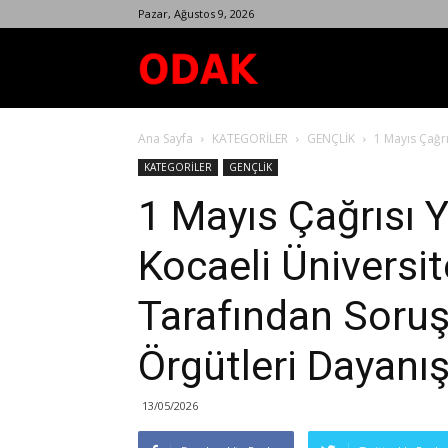
Pazar, Ağustos 9, 2026
Odak
Ana Sayfa
KATEGORİLER
GENÇLİK
1 Mayıs Çağrı
Dergisi
KATEGORİLER
GENÇLİK
1 Mayıs Çağrısı 
Kocaeli Üniversi
Tarafından Soruş
Örgütleri Dayanı
13/05/2026