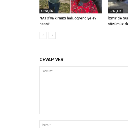
GENÇLİK
GENÇLİK
NATO’ya kırmızı halı, öğrenciye ev
İzmir’de Su
hapsi!
sözümüz de
CEVAP VER