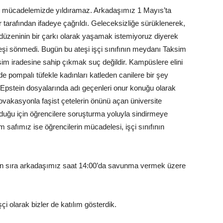
izi mücadelemizde yıldıramaz. Arkadaşımız 1 Mayıs’ta
 tarafından ifadeye çağrıldı. Geleceksizliğe sürüklenerek,
zeninin bir çarkı olarak yaşamak istemiyoruz diyerek
teşi sönmedi. Bugün bu ateşi işçi sınıfının meydanı Taksim
m iradesine sahip çıkmak suç değildir. Kampüslere elini
de pompalı tüfekle kadınları katleden canilere bir şey
, Epstein dosyalarında adı geçenleri onur konuğu olarak
ovakasyonla faşist çetelerin önünü açan üniversite
nduğu için öğrencilere soruşturma yoluyla sindirmeye
zim safımız ise öğrencilerin mücadelesi, işçi sınıfının
an sıra arkadaşımız saat 14:00’da savunma vermek üzere
olarak bizler de katılım gösterdik.