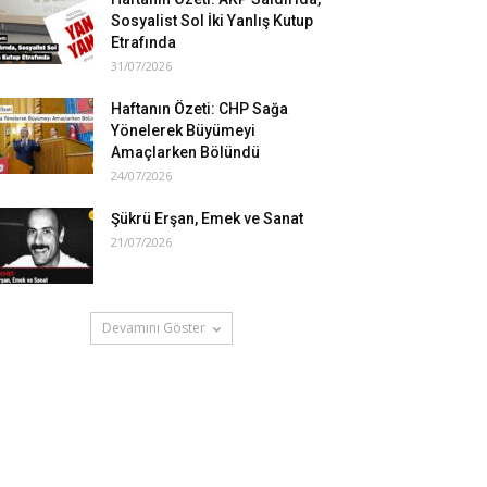
Sosyalist Sol İki Yanlış Kutup
Etrafında
31/07/2026
Haftanın Özeti: CHP Sağa
Yönelerek Büyümeyi
Amaçlarken Bölündü
24/07/2026
Şükrü Erşan, Emek ve Sanat
21/07/2026
Devamını Göster