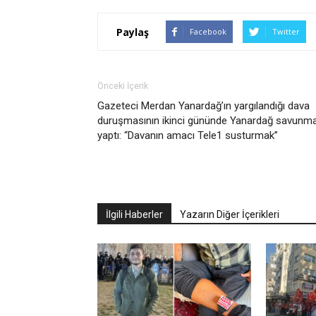
Paylaş
Facebook
Twitter
Önceki İçerik
Gazeteci Merdan Yanardağ’ın yargılandığı dava
duruşmasının ikinci gününde Yanardağ savunm
yaptı: “Davanın amacı Tele1 susturmak”
İlgili Haberler
Yazarın Diğer İçerikleri