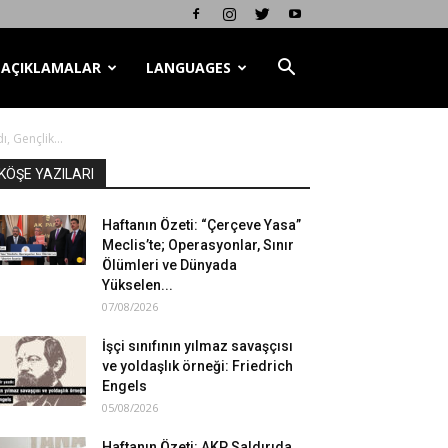
AÇIKLAMALAR
LANGUAGES
, Gençlik...
KÖŞE YAZILARI
Haftanın Özeti: “Çerçeve Yasa”
Meclis’te; Operasyonlar, Sınır
Ölümleri ve Dünyada
Yükselen...
07/08/2026
İşçi sınıfının yılmaz savaşçısı
ve yoldaşlık örneği: Friedrich
Engels
05/08/2026
Haftanın Özeti: AKP Saldırıda,