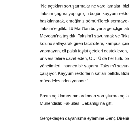
“Ne açtıkları soruşturmalar ne yargılamaları b
Taksim çağrısı yaptığı için bugün kayyum rektör
baskılanarak, emeğimiz sömürülerek sermaye dü
Taksim’e gittik. 19 Mart’tan bu yana gençliğin a
Meydanı’na taşıdık. Taksim’i savunmak ve Taksi
kolunu sallayarak giren tacizcilere, kampüs için
yapmayan, eli palalı faşist çeteleri destekleyen
üniversitelere davet eden, ODTÜ’de her türlü pr
yönetimleri, insanca bir yaşamı, Taksim’i savu
çalışıyor. Kayyum rektörlerin safları bellidir. Bi
mücadelesinden yanadır.”
Basın açıklamasının ardından soruşturma açıl
Mühendislik Fakültesi Dekanlığı’na gitti.
Gerçekleşen dayanışma eylemine Genç Direnişçi 