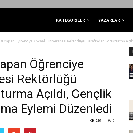
KATEGORİLER
YAZARLAR
sı Yapan Öğrenciye Kocaeli Üniversitesi Rektörlüğü Tarafından Soruşturma Açıldı
Yapan Öğrenciye
tesi Rektörlüğü
turma Açıldı, Gençlik
şma Eylemi Düzenledi
289
0