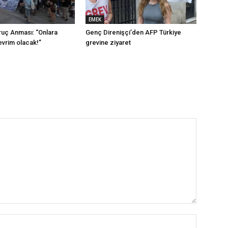
EMEK
ruç Anması: “Onlara
Genç Direnişçi’den AFP Türkiye
vrim olacak!”
grevine ziyaret