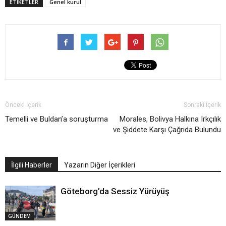
ETIKETLER
Genel kurul
Önceki İçerik
Sonraki İçerik
Temelli ve Buldan’a soruşturma
Morales, Bolivya Halkına Irkçılık
ve Şiddete Karşı Çağrıda Bulundu
İlgili Haberler
Yazarın Diğer İçerikleri
Göteborg’da Sessiz Yürüyüş
GÜNDEM