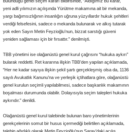
bulunduğu genel seçim kararı bildirisinde, “Aldığımız bu karar,
yeni adli yılımızın açılışında Yürütme makamına ait bir mekanda,
yargı bağımsızlığının insanlığın uğruna yüzyıllardır hukuk şehitleri
verdiği felsefesini, sadece o mekanda bulunarak ve alkış tutarak
yok eden Sayın Metin Feyzioğlu’nun, bizzat sarstığı güveni
yeniden sağlaması için bir fırsattır.” denilmişti.
TBB yönetimi ise olağanüstü genel kurul çağrısını “hukuka aykırı”
bularak reddetti. Ret kararına ilişkin TBB’den yapılan açıklamada,
“Her ne kadar sayıya ilişkin şekil şartı gerçekleşmiş olsa da, 1136
sayılı Avukatlık Kanunu’na ve yerleşik içtihatlara göre, olağanüstü
genel kurulun seçimli yapılabilmesi, sadece başkanlık makamının
boşalması durumunda olabilir. Dolayısıyla seçim talepleri hukuka
aykırıdır.” denildi.
Olağanüstü genel kurul talebinde bulunan baro yönetimlerinin
gerekçelerinin somut bir husus içermediği belirtilen açıklamada,
talebin ağırlıklı olarak Metin Feyzioğlu’nun Saray’daki açılış