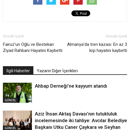
Önceki İçerik
Sonraki İçerik
Fairuz’un Oğlu ve Bestekarı
Almanya’da tren kazası: En az 3
Ziyad Rahbani Hayatını Kaybetti
kişi hayatını kaybetti
İlgili Haberler
Yazarın Diğer İçerikleri
Ahbap Derneği’ne kayyum atandı
GÜNCEL
Aziz İhsan Aktaş Davası’nın tutukluluk
incelemesinde iki tahliye: Avcılar Belediye
Başkanı Utku Caner Çaykara ve Seyhan
GÜNCEL