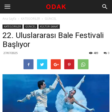
Ana Sayfa
KATEGORİLER
GÜNCEL
KATEGORİLER
GÜNCEL
KÜLTÜR-SANAT
22. Uluslararası Bale Festivali
Başlıyor
27/07/2025
489
0