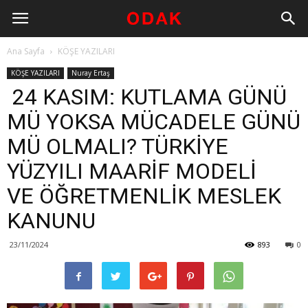
Ana Sayfa
KÖŞE YAZILARI
KÖŞE YAZILARI
Nuray Ertaş
24 KASIM: KUTLAMA GÜNÜ
MÜ YOKSA MÜCADELE GÜNÜ
MÜ OLMALI? TÜRKİYE
YÜZYILI MAARİF MODELİ
VE ÖĞRETMENLİK MESLEK
KANUNU
23/11/2024
893
0