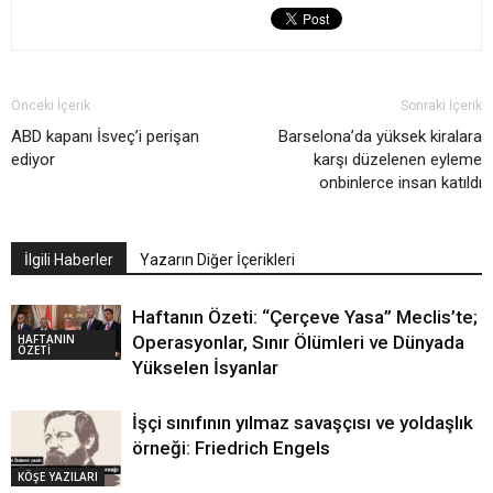
Önceki İçerik
Sonraki İçerik
ABD kapanı İsveç’i perişan
Barselona’da yüksek kiralara
ediyor
karşı düzelenen eyleme
onbinlerce insan katıldı
İlgili Haberler
Yazarın Diğer İçerikleri
Haftanın Özeti: “Çerçeve Yasa” Meclis’te;
HAFTANIN
Operasyonlar, Sınır Ölümleri ve Dünyada
ÖZETİ
Yükselen İsyanlar
İşçi sınıfının yılmaz savaşçısı ve yoldaşlık
örneği: Friedrich Engels
KÖŞE YAZILARI