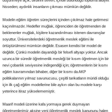
düşünmeye açık, birbirini seven, içinde bulunduğu topluma aidiyet
hisseden; aydınlık insanların çıkması mümkün değildir.
Modelin eğitim öğretim süreçlerini içinden çıkılmaz hale getirmesi
kaçınılmazdır. Hedefler muğlak, öğrenciden de öğretmenden de
beklenenler muğlak, kişilere kazandırılması istenen davranışlar
soyuttur. Üniversitelerdeki öğretmenlik meslek eğitimi ile
örtüştürülmesi mümkün değildir. Esasen kendisi bir model de
değildir. Çünkü modelin dayandığı bir felsefi altyapı yoktur. Ancak
uzunca bir süredir öğretmenlik mesleği bir kısım öğretmen için bir
nevi çobanlık seviyesine indirgendiği için; öğretmenlerin bir kısmı
eğitim kavramından bihaber, diğer bir kısmı da AKP
politikalarının yılmaz savunucusu, çeşitli tarikatların müridi olduğu
için ilk çağ eğitim modellerine bile aykırı olan bu modele karşı
yeterince itiraz yükselememiştir.
Maarif modeli üzerine kafa yormaya gerek duymayan
öğretmenlerimiz aksine yeni öğretmenlik meslek kanununu halen