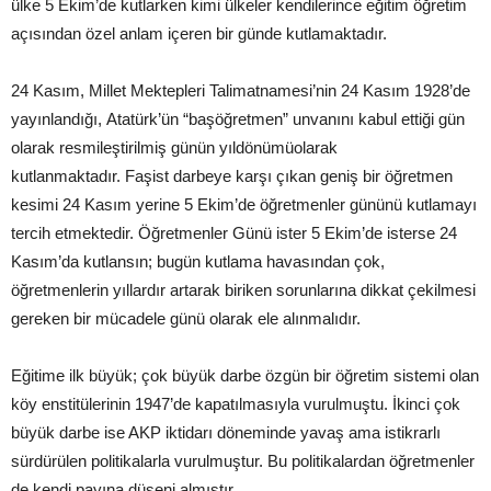
ülke 5 Ekim’de kutlarken kimi ülkeler kendilerince eğitim öğretim
açısından özel anlam içeren bir günde kutlamaktadır.
24 Kasım, Millet Mektepleri Talimatnamesi’nin 24 Kasım 1928’de
yayınlandığı, Atatürk’ün “başöğretmen” unvanını kabul ettiği gün
olarak resmileştirilmiş günün yıldönümüolarak
kutlanmaktadır. Faşist darbeye karşı çıkan geniş bir öğretmen
kesimi 24 Kasım yerine 5 Ekim’de öğretmenler gününü kutlamayı
tercih etmektedir. Öğretmenler Günü ister 5 Ekim’de isterse 24
Kasım’da kutlansın; bugün kutlama havasından çok,
öğretmenlerin yıllardır artarak biriken sorunlarına dikkat çekilmesi
gereken bir mücadele günü olarak ele alınmalıdır.
Eğitime ilk büyük; çok büyük darbe özgün bir öğretim sistemi olan
köy enstitülerinin 1947’de kapatılmasıyla vurulmuştu. İkinci çok
büyük darbe ise AKP iktidarı döneminde yavaş ama istikrarlı
sürdürülen politikalarla vurulmuştur. Bu politikalardan öğretmenler
de kendi payına düşeni almıştır.