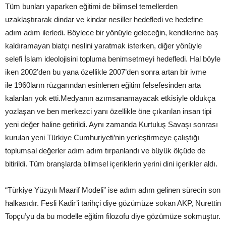
Tüm bunları yaparken eğitimi de bilimsel temellerden
uzaklaştırarak dindar ve kindar nesiller hedefledi ve hedefine
adım adım ilerledi. Böylece bir yönüyle geleceğin, kendilerine baş
kaldıramayan biatçı neslini yaratmak isterken, diğer yönüyle
selefi İslam ideolojisini topluma benimsetmeyi hedefledi. Hal böyle
iken 2002’den bu yana özellikle 2007’den sonra artan bir ivme
ile 1960ların rüzgarından esinlenen eğitim felsefesinden arta
kalanları yok etti.Medyanın azımsanamayacak etkisiyle oldukça
yozlaşan ve ben merkezci yanı özellikle öne çıkarılan insan tipi
yeni değer haline getirildi. Aynı zamanda Kurtuluş Savaşı sonrası
kurulan yeni Türkiye Cumhuriyeti’nin yerleştirmeye çalıştığı
toplumsal değerler adım adım tırpanlandı ve büyük ölçüde de
bitirildi. Tüm branşlarda bilimsel içeriklerin yerini dini içerikler aldı.
“Türkiye Yüzyılı Maarif Modeli” ise adım adım gelinen sürecin son
halkasıdır. Fesli Kadir’i tarihçi diye gözümüze sokan AKP, Nurettin
Topçu’yu da bu modelle eğitim filozofu diye gözümüze sokmuştur.