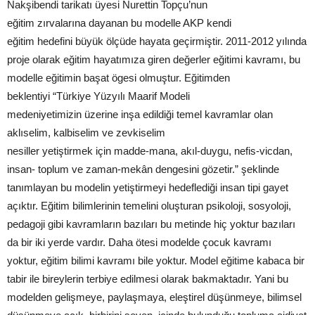
Nakşibendi tarikatı üyesi Nurettin Topçu’nun
eğitim zırvalarına dayanan bu modelle AKP kendi
eğitim hedefini büyük ölçüde hayata geçirmiştir. 2011-2012 yılında
proje olarak eğitim hayatımıza giren değerler eğitimi kavramı, bu
modelle eğitimin başat ögesi olmuştur. Eğitimden
beklentiyi “Türkiye Yüzyılı Maarif Modeli
medeniyetimizin üzerine inşa edildiği temel kavramlar olan
aklıselim, kalbiselim ve zevkiselim
nesiller yetiştirmek için madde-mana, akıl-duygu, nefis-vicdan,
insan- toplum ve zaman-mekân dengesini gözetir.” şeklinde
tanımlayan bu modelin yetiştirmeyi hedeflediği insan tipi gayet
açıktır. Eğitim bilimlerinin temelini oluşturan psikoloji, sosyoloji,
pedagoji gibi kavramların bazıları bu metinde hiç yoktur bazıları
da bir iki yerde vardır. Daha ötesi modelde çocuk kavramı
yoktur, eğitim bilimi kavramı bile yoktur. Model eğitime kabaca bir
tabir ile bireylerin terbiye edilmesi olarak bakmaktadır. Yani bu
modelden gelişmeye, paylaşmaya, eleştirel düşünmeye, bilimsel