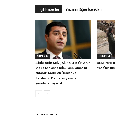
İlgili Haberler
Yazarın Diğer İçerikleri
GÜNDEM
GÜNDEM
Abdulkadir Selvi, Akın Gürlek’in AKP
DEM Parti i
MKYK toplantısındaki açıklamasını
Yasa’nın tü
aktardı: Abdullah Öcalan ve
Selahattin Demirtaş yasadan
yararlanamayacak