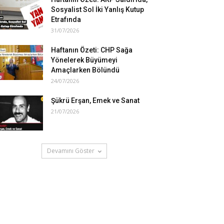
Sosyalist Sol İki Yanlış Kutup
Etrafında
31/07/2026
Haftanın Özeti: CHP Sağa
Yönelerek Büyümeyi
Amaçlarken Bölündü
24/07/2026
Şükrü Erşan, Emek ve Sanat
21/07/2026
Devamını Göster