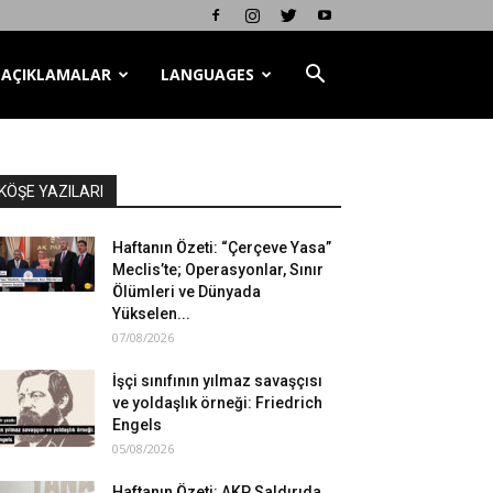
AÇIKLAMALAR
LANGUAGES
KÖŞE YAZILARI
Haftanın Özeti: “Çerçeve Yasa”
Meclis’te; Operasyonlar, Sınır
Ölümleri ve Dünyada
Yükselen...
07/08/2026
İşçi sınıfının yılmaz savaşçısı
ve yoldaşlık örneği: Friedrich
Engels
05/08/2026
Haftanın Özeti: AKP Saldırıda,