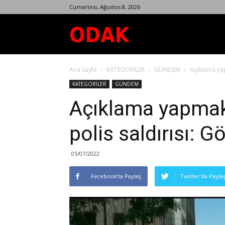
Cumartesi, Ağustos 8, 2026
Odak
Ana Sayfa
KATEGORİLER
GÜNDEM
Açıklama yap
Dergisi
KATEGORİLER
GÜNDEM
Açıklama yapmak 
polis saldırısı: Gö
05/07/2022
Facebook'ta Paylaş
Twitter'da Payla