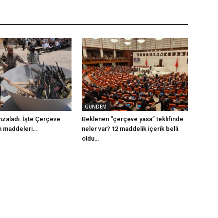
GÜNDEM
mzaladı: İşte Çerçeve
Beklenen “çerçeve yasa” teklifinde
m maddeleri…
neler var? 12 maddelik içerik belli
oldu…