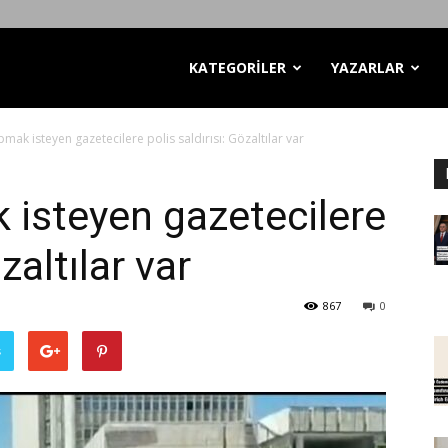
KATEGORİLER
YAZARLAR
mak isteyen gazetecilere polis saldırısı: Gözaltılar var
isteyen gazetecilere
zaltılar var
867
0
ş