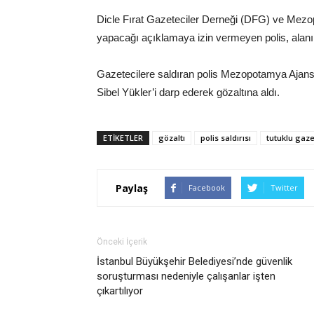
Dicle Fırat Gazeteciler Derneği (DFG) ve Mez
yapacağı açıklamaya izin vermeyen polis, alanı 
Gazetecilere saldıran polis Mezopotamya Ajan
Sibel Yükler’i darp ederek gözaltına aldı.
ETIKETLER
gözaltı
polis saldırısı
tutuklu gaze
Paylaş
Facebook
Twitter
Önceki İçerik
İstanbul Büyükşehir Belediyesi’nde güvenlik
soruşturması nedeniyle çalışanlar işten
çıkartılıyor