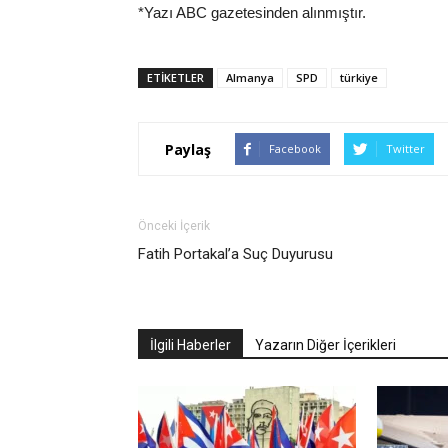
*Yazı ABC gazetesinden alınmıştır.
ETIKETLER
Almanya
SPD
türkiye
Paylaş
Facebook
Twitter
Önceki İçerik
Fatih Portakal’a Suç Duyurusu
İlgili Haberler
Yazarın Diğer İçerikleri