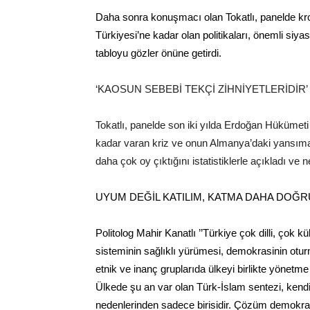
Daha sonra konuşmacı olan Tokatlı, panelde kr
Türkiyesi’ne kadar olan politikaları, önemli siyasi
tabloyu gözler önüne getirdi.
‘KAOSUN SEBEBİ TEKÇİ ZİHNİYETLERİDİR’
Tokatlı, panelde son iki yılda Erdoğan Hükümet
kadar varan kriz ve onun Almanya’daki yansıma
daha çok oy çıktığını istatistiklerle açıkladı ve 
UYUM DEĞİL KATILIM, KATMA DAHA DOĞRU
Politolog Mahir Kanatlı ’’Türkiye çok dilli, çok k
sisteminin sağlıklı yürümesi, demokrasinin oturm
etnik ve inanç gruplarıda ülkeyi birlikte yönetm
Ülkede şu an var olan Türk-İslam sentezi, kend
nedenlerinden sadece birisidir. Çözüm demokrasid