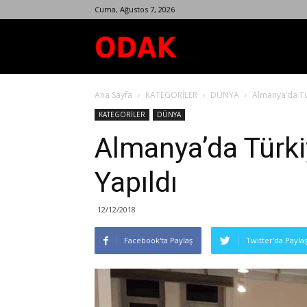
Cuma, Ağustos 7, 2026
Odak
Ana Sayfa
KATEGORİLER
DÜNYA
Almanya’da Tü
Dergisi
KATEGORİLER
DÜNYA
Almanya’da Türki
Yapıldı
12/12/2018
Facebook'ta Paylaş
Twitter'da Payla