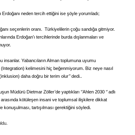
 Erdoğanı neden tercih ettiğini ise şöyle yorumladı;
doğanı seçenlerin oranı. Türkiyelilerin çoğu sandığa gitmiyor.
larında Erdoğan’ı tercihlerinde burda dışlanmaları ve
nuyor.
r bu insanlar. Yabancıların Alman toplumuna uyumu
Integration) kelimesini hiç beğenmiyorum. Biz neye nasıl
klusion) daha doğru bir terim olur’’ dedi..
uşun Müdürü Dietmar Zöller’de yaptıkları ‘’Ahlen 2030 ‘’ adlı
rasında kötüleşen insani ve toplumsal ilişkilere dikkat
mde konuşulması, tartışılması gerektiğini söyledi.
ldu.