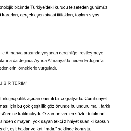
onolojik biçimde Türkiye’deki kurucu felsefeden günümüz
 kararları, gerçekleşen siyasi ittifakları, toplam siyasi
i ile Almanya arasında yaşanan gerginliğe, restleşmeye
larına da değindi. Ayrıca Almanya’da neden Erdoğan’a
nedenlerini örneklerle vurguladı
.
 BİR TERİM’
ültürlü jeopolitik açıdan önemli bir coğrafyada. Cumhuriyet
ası için bu çok çeşitlilik göz önünde bulundurulmalı, farklı
e sürecine katılmalıydı. O zaman verilen sözler tutulmadı.
isinden olmayanı yok sayan tekçi zihniyet şuan ki kaosun
ir, eşit haklar ve katılımdır.’’ şeklinde konuştu.