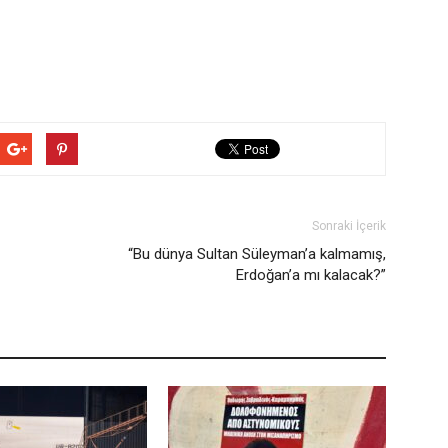
Sonraki İçerik
“Bu dünya Sultan Süleyman’a kalmamış,
Erdoğan’a mı kalacak?”