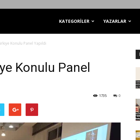
KATEGORİLER
YAZARLAR
rkiye Konulu Panel Yapıldı
ye Konulu Panel
1735
0
ş