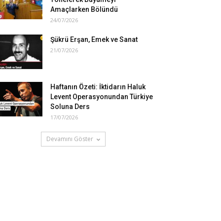
Amaçlarken Bölündü
24/07/2026
Şükrü Erşan, Emek ve Sanat
21/07/2026
Haftanın Özeti: İktidarın Haluk
Levent Operasyonundan Türkiye
Soluna Ders
17/07/2026
Devamını Göster