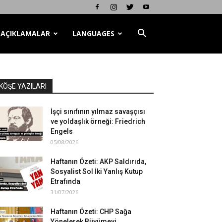
AÇIKLAMALAR
LANGUAGES
KÖŞE YAZILARI
İşçi sınıfının yılmaz savaşçısı
ve yoldaşlık örneği: Friedrich
Engels
05/08/2026
Haftanın Özeti: AKP Saldırıda,
Sosyalist Sol İki Yanlış Kutup
Etrafında
31/07/2026
Haftanın Özeti: CHP Sağa
Yönelerek Büyümeyi