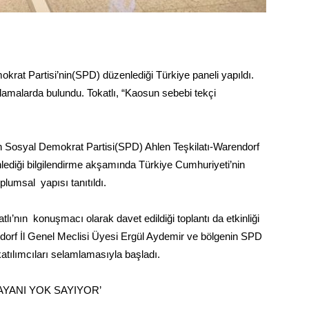
rat Partisi’nin(SPD) düzenlediği Türkiye paneli yapıldı.
çıklamalarda bulundu. Tokatlı, “Kaosun sebebi tekçi
 Sosyal Demokrat Partisi(SPD) Ahlen Teşkilatı-Warendorf
lediği bilgilendirme akşamında Türkiye Cumhuriyeti’nin
lumsal yapısı tanıtıldı.
tlı’nın konuşmacı olarak davet edildiği toplantı da etkinliği
rf İl Genel Meclisi Üyesi Ergül Aydemir ve bölgenin SPD
atılımcıları selamlamasıyla başladı.
AYANI YOK SAYIYOR’