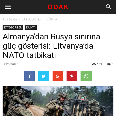
Ana Sayfa
KATEGORİLER
DÜNYA
KATEGORİLER
DÜNYA
Almanya’dan Rusya sınırına
güç gösterisi: Litvanya’da
NATO tatbikatı
23/06/2026
133
0