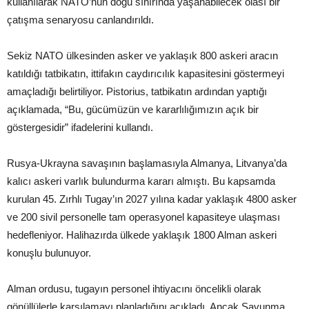
kullanılarak NATO’nun doğu sınırında yaşanabilecek olası bir
çatışma senaryosu canlandırıldı.
Sekiz NATO ülkesinden asker ve yaklaşık 800 askeri aracın
katıldığı tatbikatın, ittifakın caydırıcılık kapasitesini göstermeyi
amaçladığı belirtiliyor. Pistorius, tatbikatın ardından yaptığı
açıklamada, “Bu, gücümüzün ve kararlılığımızın açık bir
göstergesidir” ifadelerini kullandı.
Rusya-Ukrayna savaşının başlamasıyla Almanya, Litvanya’da
kalıcı askeri varlık bulundurma kararı almıştı. Bu kapsamda
kurulan 45. Zırhlı Tugay’ın 2027 yılına kadar yaklaşık 4800 asker
ve 200 sivil personelle tam operasyonel kapasiteye ulaşması
hedefleniyor. Halihazırda ülkede yaklaşık 1800 Alman askeri
konuşlu bulunuyor.
Alman ordusu, tugayın personel ihtiyacını öncelikli olarak
gönüllülerle karşılamayı planladığını açıkladı. Ancak Savunma