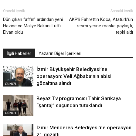
Önceki İçerik
Sonraki İçerik
Dün çıkan “affın” ardından yeni
AKP’li Fahrettin Koca, Atatürk’ün
Hazine ve Maliye Bakanı Lütfi
resmi yerine maske paylaştı,
Elvan oldu
tepki aldı
İlgili Haberler
Yazarın Diğer İçerikleri
İzmir Büyükşehir Belediyesi’ne
operasyon: Veli Ağbaba’nın abisi
gözaltına alındı
GÜNCEL
Beyaz Tv programcısı Tahir Sarıkaya
“şantaj” suçundan tutuklandı
GÜNCEL
İzmir Menderes Belediyesi’ne operasyon:
21 gözaltı