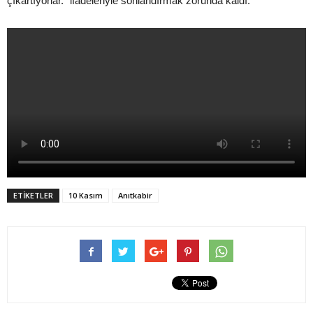
çıkartıyorlar.” ifadeleriyle sonlandırmak zorunda kaldı.
ETIKETLER
10 Kasım
Anıtkabir