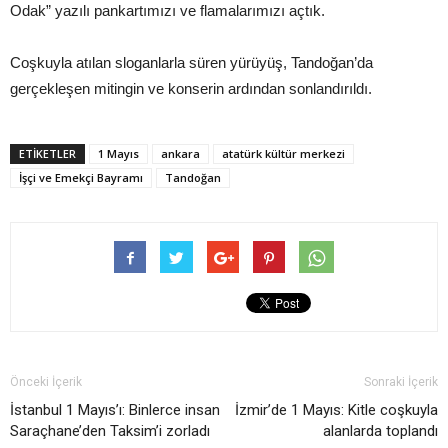
Odak” yazılı pankartımızı ve flamalarımızı açtık.
Coşkuyla atılan sloganlarla süren yürüyüş, Tandoğan’da
gerçekleşen mitingin ve konserin ardından sonlandırıldı.
ETIKETLER
1 Mayıs
ankara
atatürk kültür merkezi
İşçi ve Emekçi Bayramı
Tandoğan
Önceki İçerik
Sonraki İçerik
İstanbul 1 Mayıs’ı: Binlerce insan
İzmir’de 1 Mayıs: Kitle coşkuyla
Saraçhane’den Taksim’i zorladı
alanlarda toplandı