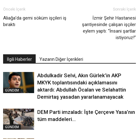
Önceki İçerik
Sonraki İçerik
Aliağa’da gemi söküm işçileri iş
İzmir Şehir Hastanesi
bıraktı
şantiyesinde çalışan işçiler
eylem yaptı: “İnsani şartlar
istiyoruz!”
İlgili Haberler
Yazarın Diğer İçerikleri
Abdulkadir Selvi, Akın Gürlek’in AKP
MKYK toplantısındaki açıklamasını
aktardı: Abdullah Öcalan ve Selahattin
GÜNDEM
Demirtaş yasadan yararlanamayacak
DEM Parti imzaladı: İşte Çerçeve Yasa’nın
tüm maddeleri…
GÜNDEM