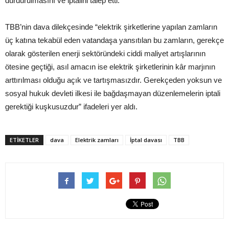
durdurulmasını ve iptalini talep etti.
TBB’nin dava dilekçesinde “elektrik şirketlerine yapılan zamların
üç katına tekabül eden vatandaşa yansıtılan bu zamların, gerekçe
olarak gösterilen enerji sektöründeki ciddi maliyet artışlarının
ötesine geçtiği, asıl amacın ise elektrik şirketlerinin kâr marjının
arttırılması olduğu açık ve tartışmasızdır. Gerekçeden yoksun ve
sosyal hukuk devleti ilkesi ile bağdaşmayan düzenlemelerin iptali
gerektiği kuşkusuzdur” ifadeleri yer aldı.
ETIKETLER
dava
Elektrik zamları
İptal davası
TBB