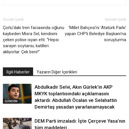
Önceki İçerik
Sonraki İçerik
Çorlu’daki tren faciasında oğlunu
‘Millet Bahçesi’ni ‘Atatürk Parkı’
kaybeden Mısra Sel, kendisini
yapan CHP’li Belediye Başkanı’na
çeken polise isyan etti: “Hepsi
soruşturma
sarayın soytarısı, katilleri
aklıyorlar. Çek beni!”
İlgili Haberler
Yazarın Diğer İçerikleri
Abdulkadir Selvi, Akın Gürlek’in AKP
MKYK toplantısındaki açıklamasını
aktardı: Abdullah Öcalan ve Selahattin
GÜNDEM
Demirtaş yasadan yararlanamayacak
DEM Parti imzaladı: İşte Çerçeve Yasa’nın
tüm maddeleri…