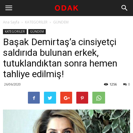
Ana Sayfa
KATEGORİLER
GÜNDEM
KATEGORİLER
GÜNDEM
Başak Demirtaş’a cinsiyetçi
saldırıda bulunan erkek,
tutuklandıktan sonra hemen
tahliye edilmiş!
26/06/2020
1256
0