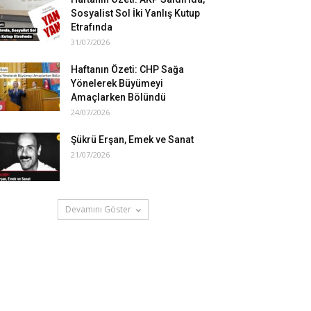
Sosyalist Sol İki Yanlış Kutup
Etrafında
31/07/2026
Haftanın Özeti: CHP Sağa
Yönelerek Büyümeyi
Amaçlarken Bölündü
24/07/2026
Şükrü Erşan, Emek ve Sanat
21/07/2026
Devamını Göster