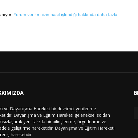
lanıyor.
Yorum verilerinizin nasıl işlendiği hakkında daha fazla
KKIMIZDA
B
im ve Dayanışma Hareketi bir devrimci-yenilenme
ketidir. Dayanışma ve Eğitim Hareketi geleneksel soldan
msızlaşarak yeni tarzda bir bilinçlenme, örgütlenme ve
dele geliştirme hareketidir. Dayanışma ve Eğitim Hareketi
ireniş hareketidir.