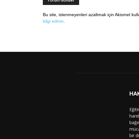
Bu site, istenmeyenleri azaltmak için Akismet kul
bilgi edinin
.
HA
Eğit
hare
bağı
müca
bir d