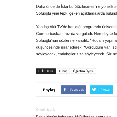
Daha önce de İstanbul Sözleşmesi’ne yönelik sö
Sofuoğlu yine tepki çeken açıklamalarda bulund
Yandaş Akit TV’de katıldığı programda üniversitele
Cumhurbaşkanımız da vurguladı. Neredeyse fuhuş 
Sofuoğlu’nun sözlerine karşılık, “Hocam yapmayı
düşüncesinde ısrar ederek, “Gördüğüm var. İsti
söyleyecek, emlakçılar size söyleyecek. Siz n
ETIKETLER
Fuhuş
Öğretim Üyesi
Paylaş
Facebook
Twitter
Önceki İçerik