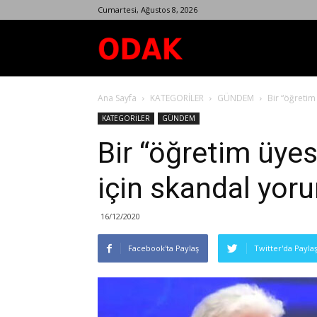
Cumartesi, Ağustos 8, 2026
Odak
Ana Sayfa
KATEGORİLER
GÜNDEM
Bir “öğretim
Dergisi
KATEGORİLER
GÜNDEM
Bir “öğretim üyes
için skandal yoru
16/12/2020
Facebook'ta Paylaş
Twitter'da Payla