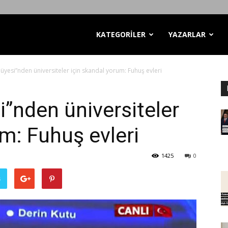
KATEGORİLER
YAZARLAR
 üyesi”nden üniversiteler için skandal yorum: Fuhuş evleri
i”nden üniversiteler
m: Fuhuş evleri
1425
0
ş