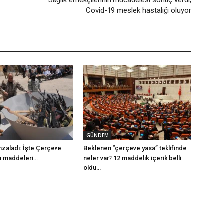
Sağlık emekçilerinin mücadelesi sonuç verdi,
Covid-19 meslek hastalığı oluyor
GÜNDEM
mzaladı: İşte Çerçeve
Beklenen “çerçeve yasa” teklifinde
m maddeleri…
neler var? 12 maddelik içerik belli
oldu…