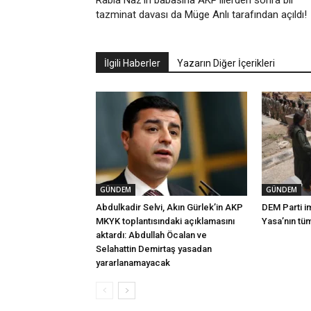
Rabia Naz’ın babasına AKP’lilerden sonra bir
tazminat davası da Müge Anlı tarafından açıldı!
İlgili Haberler
Yazarın Diğer İçerikleri
GÜNDEM
GÜNDEM
Abdulkadir Selvi, Akın Gürlek’in AKP
DEM Parti i
MKYK toplantısındaki açıklamasını
Yasa’nın tü
aktardı: Abdullah Öcalan ve
Selahattin Demirtaş yasadan
yararlanamayacak