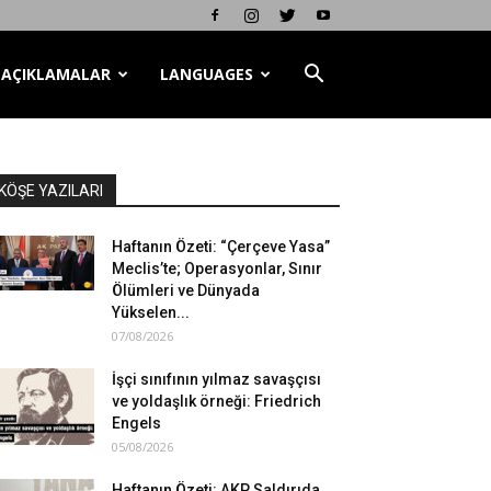
AÇIKLAMALAR
LANGUAGES
KÖŞE YAZILARI
Haftanın Özeti: “Çerçeve Yasa”
Meclis’te; Operasyonlar, Sınır
Ölümleri ve Dünyada
Yükselen...
07/08/2026
İşçi sınıfının yılmaz savaşçısı
ve yoldaşlık örneği: Friedrich
Engels
05/08/2026
Haftanın Özeti: AKP Saldırıda,