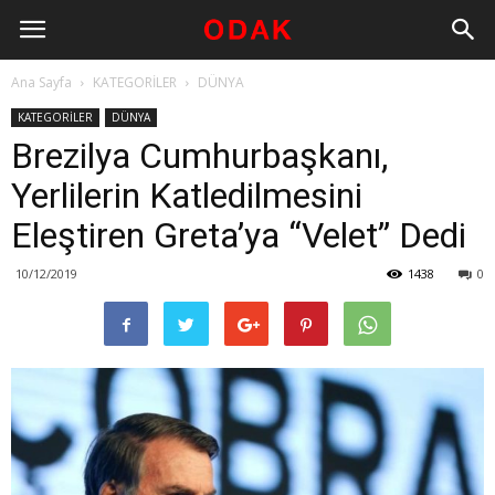
Ana Sayfa
KATEGORİLER
DÜNYA
KATEGORİLER
DÜNYA
Brezilya Cumhurbaşkanı,
Yerlilerin Katledilmesini
Eleştiren Greta’ya “Velet” Dedi
10/12/2019
1438
0