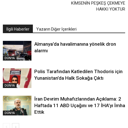
KİMSENİN PEŞKEŞ ÇEKMEYE
HAKKI YOKTUR
İlgili Haberler
Yazarın Diğer İçerikleri
Almanya’da havalimanına yönelik dron
alarmı
DÜNYA
Polis Tarafından Katledilen Thodoris için
Yunanistan’da Halk Sokağa Çıktı
DÜNYA
İran Devrim Muhafızlarından Açıklama: 2
Haftada 11 ABD Uçağını ve 17 İHA’yı İmha
Ettik
DÜNYA