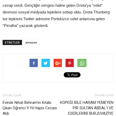
cevap verdi. Gençliğin simgesi haline gelen Greta’ya “velet”
denmesi sosyal medyada tepkilere sebep oldu. Greta Thunberg
ise tepkisini Twitter adresine Portekizce velet anlamına gelen
“Pirralha” yazarak gösterdi.
ETIKETLER
amazon
Önceki İçerik
Sonraki İçerik
Evinde Nihat Behram’ın Kitabı
KÖPEĞİ BİLE HARAM YEMEYEN
Çıkan Öğrenci 9 Yıl Hapis Cezası
PİR SULTAN ABDAL’I VE
Aldı
ESERLERİNİ BURJUVAZİYE