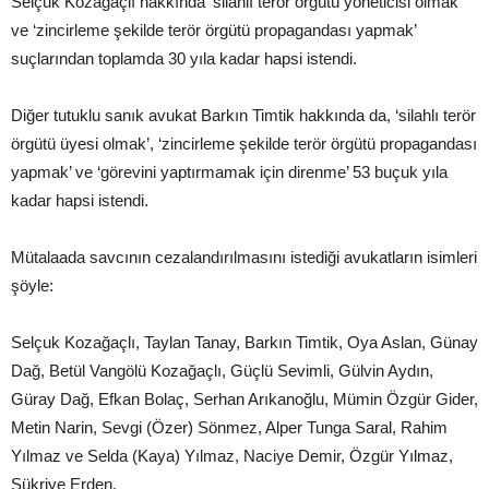
Selçuk Kozağaçlı hakkında ‘silahlı terör örgütü yöneticisi olmak’
ve ‘zincirleme şekilde terör örgütü propagandası yapmak’
suçlarından toplamda 30 yıla kadar hapsi istendi.
Diğer tutuklu sanık avukat Barkın Timtik hakkında da, ‘silahlı terör
örgütü üyesi olmak’, ‘zincirleme şekilde terör örgütü propagandası
yapmak’ ve ‘görevini yaptırmamak için direnme’ 53 buçuk yıla
kadar hapsi istendi.
Mütalaada savcının cezalandırılmasını istediği avukatların isimleri
şöyle:
Selçuk Kozağaçlı, Taylan Tanay, Barkın Timtik, Oya Aslan, Günay
Dağ, Betül Vangölü Kozağaçlı, Güçlü Sevimli, Gülvin Aydın,
Güray Dağ, Efkan Bolaç, Serhan Arıkanoğlu, Mümin Özgür Gider,
Metin Narin, Sevgi (Özer) Sönmez, Alper Tunga Saral, Rahim
Yılmaz ve Selda (Kaya) Yılmaz, Naciye Demir, Özgür Yılmaz,
Şükriye Erden.