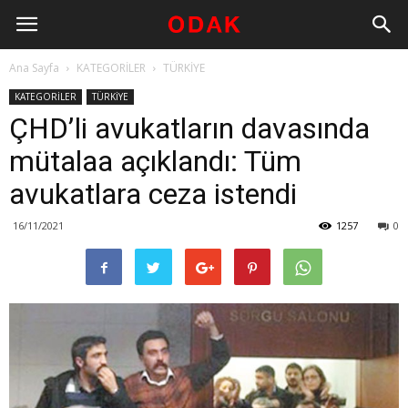
Ana Sayfa
KATEGORİLER
TÜRKİYE
KATEGORİLER
TÜRKİYE
ÇHD’li avukatların davasında
mütalaa açıklandı: Tüm
avukatlara ceza istendi
16/11/2021
1257
0