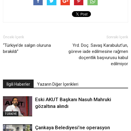
Önceki İçerik
Sonraki İçerik
“Türkiye’de salgın oluruna
Yrd. Doç. Savaş Karabulut’un,
bırakıldı”
göreve iade edilmesine rağmen
doçentlik başvurusu kabul
edilmiyor
İlgili Haberler
Yazarın Diğer İçerikleri
Eski AKUT Başkanı Nasuh Mahruki
gözaltına alındı
TÜRKİYE
Çankaya Belediyesi’ne operasyon