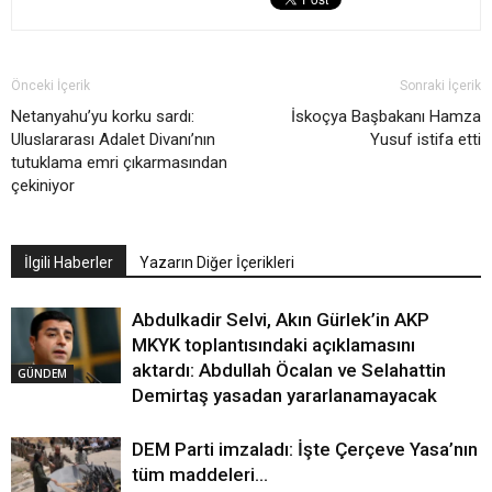
Önceki İçerik
Sonraki İçerik
Netanyahu’yu korku sardı:
İskoçya Başbakanı Hamza
Uluslararası Adalet Divanı’nın
Yusuf istifa etti
tutuklama emri çıkarmasından
çekiniyor
İlgili Haberler
Yazarın Diğer İçerikleri
Abdulkadir Selvi, Akın Gürlek’in AKP
MKYK toplantısındaki açıklamasını
aktardı: Abdullah Öcalan ve Selahattin
GÜNDEM
Demirtaş yasadan yararlanamayacak
DEM Parti imzaladı: İşte Çerçeve Yasa’nın
tüm maddeleri…