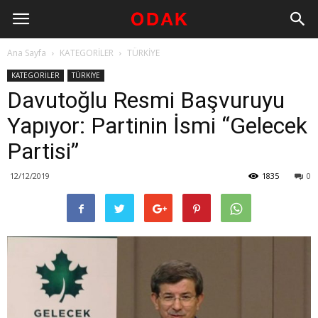
Ana Sayfa
KATEGORİLER
TÜRKİYE
KATEGORİLER
TÜRKİYE
Davutoğlu Resmi Başvuruyu
Yapıyor: Partinin İsmi “Gelecek
Partisi”
12/12/2019
1835
0