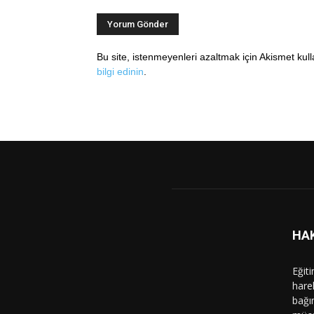
Bu site, istenmeyenleri azaltmak için Akismet kul
bilgi edinin
.
HA
Eğit
hare
bağı