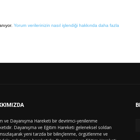
lanıyor.
Yorum verilerinizin nasıl işlendiği hakkında daha fazla
KKIMIZDA
B
im ve Dayanışma Hareketi bir devrimci-yenilenme
ketidir. Dayanışma ve Eğitim Hareketi geleneksel soldan
msızlaşarak yeni tarzda bir bilinçlenme, örgütlenme ve