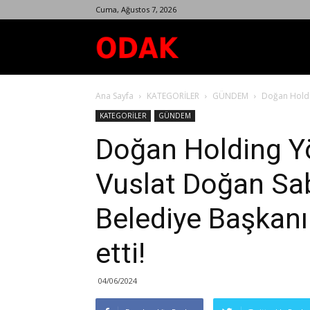
Cuma, Ağustos 7, 2026
Odak
Ana Sayfa
KATEGORİLER
GÜNDEM
Doğan Holdi
Dergisi
KATEGORİLER
GÜNDEM
Doğan Holding Y
Vuslat Doğan Sab
Belediye Başkanı 
etti!
04/06/2024