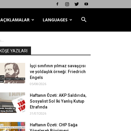
AÇIKLAMALAR
LANGUAGES
...
KÖŞE YAZILARI
İşçi sınıfının yılmaz savaşçısı
ve yoldaşlık örneği: Friedrich
Engels
05/08/2026
Haftanın Özeti: AKP Saldırıda,
Sosyalist Sol İki Yanlış Kutup
Etrafında
31/07/2026
Haftanın Özeti: CHP Sağa
Yönelerek Büyümeyi