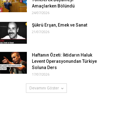
Amaçlarken Bölündü
24/07/2026
Şükrü Erşan, Emek ve Sanat
21/07/2026
Haftanın Özeti: İktidarın Haluk
Levent Operasyonundan Türkiye
Soluna Ders
17/07/2026
Devamını Göster