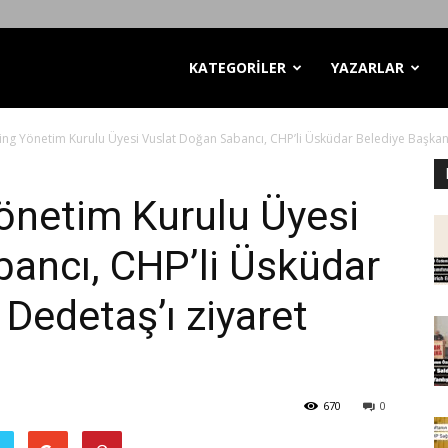
KATEGORİLER
YAZARLAR
ng Yönetim Kurulu Üyesi Vuslat Doğan Sabancı, CHP’li Üsküdar Belediye Başkanı
önetim Kurulu Üyesi
ancı, CHP’li Üsküdar
Dedetaş’ı ziyaret
670
0