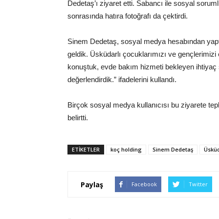
Dedetaş’ı ziyaret etti. Sabancı ile sosyal sorumlu
sonrasında hatıra fotoğrafı da çektirdi.
Sinem Dedetaş, sosyal medya hesabından yaptığ
geldik. Üsküdarlı çocuklarımızı ve gençlerimizi 
konuştuk, evde bakım hizmeti bekleyen ihtiyaç sa
değerlendirdik.” ifadelerini kullandı.
Birçok sosyal medya kullanıcısı bu ziyarete tepki
belirtti.
ETIKETLER
koç holding
Sinem Dedetaş
Üskü
Paylaş
Facebook
Twitter