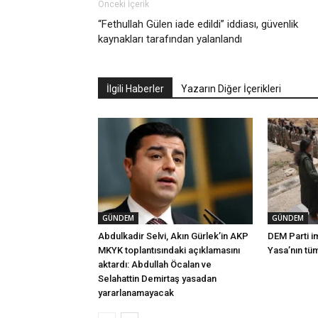
Önceki İçerik
“Fethullah Gülen iade edildi” iddiası, güvenlik
kaynakları tarafından yalanlandı
İlgili Haberler
Yazarın Diğer İçerikleri
GÜNDEM
GÜNDEM
Abdulkadir Selvi, Akın Gürlek’in AKP
DEM Parti i
MKYK toplantısındaki açıklamasını
Yasa’nın tü
aktardı: Abdullah Öcalan ve
Selahattin Demirtaş yasadan
yararlanamayacak