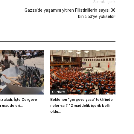
Sonraki İçerik
Gazze’de yaşamını yitiren Filistinlilerin sayısı 36
bin 550’ye yükseldi!
GÜNDEM
mzaladı: İşte Çerçeve
Beklenen “çerçeve yasa” teklifinde
m maddeleri…
neler var? 12 maddelik içerik belli
oldu…