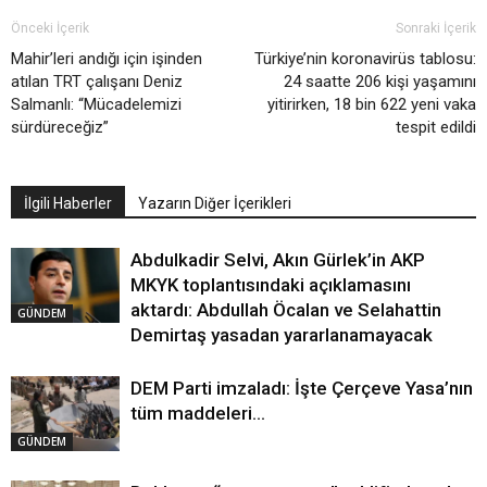
Önceki İçerik
Sonraki İçerik
Mahir’leri andığı için işinden
Türkiye’nin koronavirüs tablosu:
atılan TRT çalışanı Deniz
24 saatte 206 kişi yaşamını
Salmanlı: “Mücadelemizi
yitirirken, 18 bin 622 yeni vaka
sürdüreceğiz”
tespit edildi
İlgili Haberler
Yazarın Diğer İçerikleri
Abdulkadir Selvi, Akın Gürlek’in AKP
MKYK toplantısındaki açıklamasını
aktardı: Abdullah Öcalan ve Selahattin
GÜNDEM
Demirtaş yasadan yararlanamayacak
DEM Parti imzaladı: İşte Çerçeve Yasa’nın
tüm maddeleri…
GÜNDEM