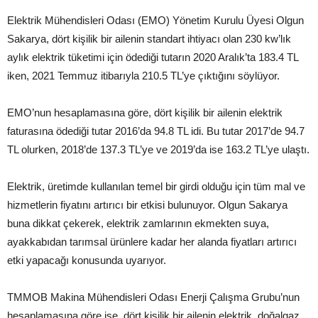
Elektrik Mühendisleri Odası (EMO) Yönetim Kurulu Üyesi Olgun
Sakarya, dört kişilik bir ailenin standart ihtiyacı olan 230 kw’lık
aylık elektrik tüketimi için ödediği tutarın 2020 Aralık’ta 183.4 TL
iken, 2021 Temmuz itibarıyla 210.5 TL’ye çıktığını söylüyor.
EMO’nun hesaplamasına göre, dört kişilik bir ailenin elektrik
faturasına ödediği tutar 2016’da 94.8 TL idi. Bu tutar 2017’de 94.7
TL olurken, 2018’de 137.3 TL’ye ve 2019’da ise 163.2 TL’ye ulaştı.
Elektrik, üretimde kullanılan temel bir girdi olduğu için tüm mal ve
hizmetlerin fiyatını artırıcı bir etkisi bulunuyor. Olgun Sakarya
buna dikkat çekerek, elektrik zamlarının ekmekten suya,
ayakkabıdan tarımsal ürünlere kadar her alanda fiyatları artırıcı
etki yapacağı konusunda uyarıyor.
TMMOB Makina Mühendisleri Odası Enerji Çalışma Grubu’nun
hesaplamasına göre ise, dört kişilik bir ailenin elektrik, doğalgaz,