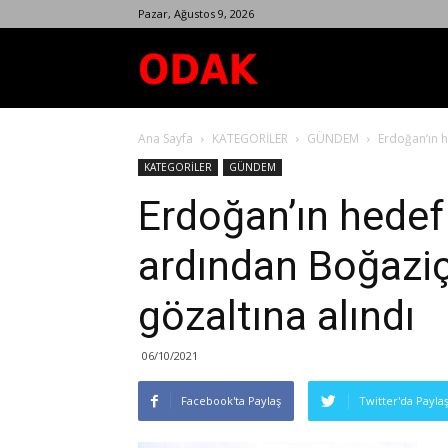
Pazar, Ağustos 9, 2026
Odak
Ana Sayfa
KATEGORİLER
GÜNDEM
Erdoğan’ın h
Dergisi
KATEGORİLER
GÜNDEM
Erdoğan’ın hedef
ardından Boğaziçi
gözaltına alındı
06/10/2021
Facebook'ta Paylaş
Twitter'da Payla