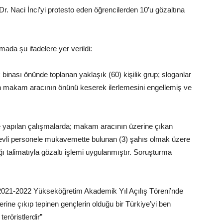
r. Naci İnci’yi protesto eden öğrencilerden 10’u gözaltına
amada şu ifadelere yer verildi:
binası önünde toplanan yaklaşık (60) kişilik grup; sloganlar
nin makam aracının önünü keserek ilerlemesini engellemiş ve
e yapılan çalışmalarda; makam aracının üzerine çıkan
örevli personele mukavemette bulunan (3) şahıs olmak üzere
 talimatıyla gözaltı işlemi uygulanmıştır. Soruşturma
2021-2022 Yükseköğretim Akademik Yıl Açılış Töreni’nde
rine çıkıp tepinen gençlerin olduğu bir Türkiye’yi ben
teröristlerdir”