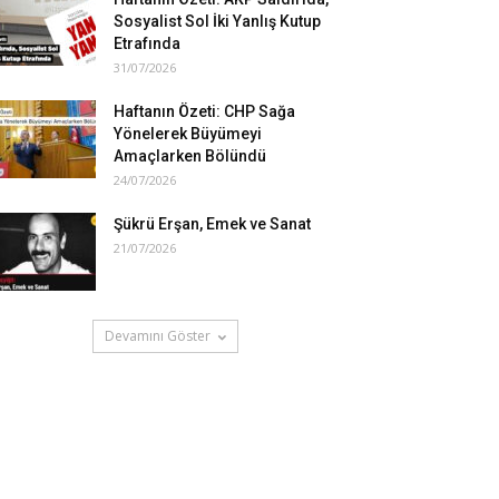
Sosyalist Sol İki Yanlış Kutup
Etrafında
31/07/2026
Haftanın Özeti: CHP Sağa
Yönelerek Büyümeyi
Amaçlarken Bölündü
24/07/2026
Şükrü Erşan, Emek ve Sanat
21/07/2026
Devamını Göster