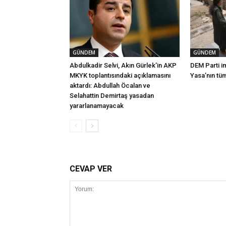
GÜNDEM
GÜNDEM
Abdulkadir Selvi, Akın Gürlek’in AKP
DEM Parti i
MKYK toplantısındaki açıklamasını
Yasa’nın tü
aktardı: Abdullah Öcalan ve
Selahattin Demirtaş yasadan
yararlanamayacak
CEVAP VER