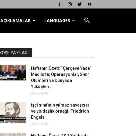
AÇIKLAMALAR
LANGUAGES
KÖŞE YAZILARI
Haftanın Özeti: “Çerçeve Yasa”
Meclis’te; Operasyonlar, Sınır
Ölümleri ve Dünyada
Yükselen...
07/08/2026
İşçi sınıfının yılmaz savaşçısı
ve yoldaşlık örneği: Friedrich
Engels
05/08/2026
Haftanın Özeti: AKP Saldırıda,