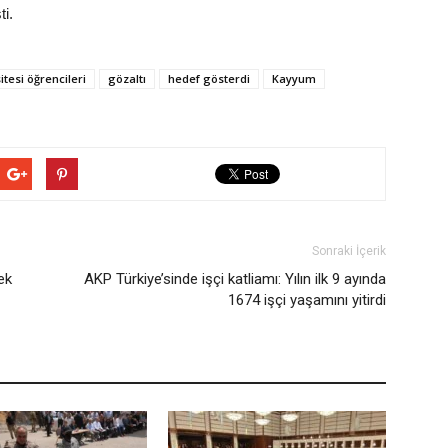
ti.
itesi öğrencileri
gözaltı
hedef gösterdi
Kayyum
Sonraki İçerik
ek
AKP Türkiye’sinde işçi katliamı: Yılın ilk 9 ayında
1674 işçi yaşamını yitirdi