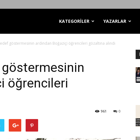
KATEGORİLER
YAZARLAR
edef göstermesinin ardından Boğaziçi öğrencileri gözaltına alındı
 göstermesinin
 öğrencileri
961
0
ş