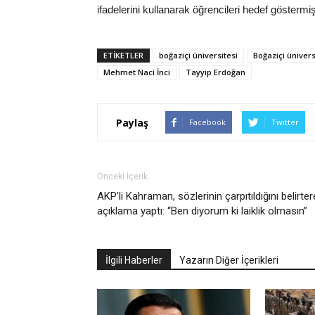
ifadelerini kullanarak öğrencileri hedef göstermiş
ETIKETLER
boğaziçi üniversitesi
Boğaziçi ünivers
Mehmet Naci İnci
Tayyip Erdoğan
Paylaş
Facebook
Twitter
Önceki İçerik
AKP’li Kahraman, sözlerinin çarpıtıldığını belirter
açıklama yaptı: “Ben diyorum ki laiklik olmasın”
İlgili Haberler
Yazarın Diğer İçerikleri