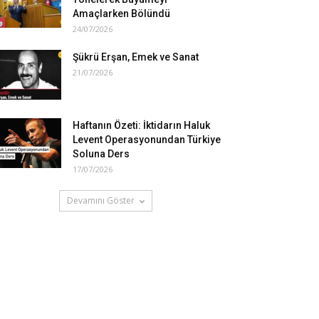
Amaçlarken Bölündü
24/07/2026
Şükrü Erşan, Emek ve Sanat
21/07/2026
Haftanın Özeti: İktidarın Haluk
Levent Operasyonundan Türkiye
Soluna Ders
17/07/2026
Devamını Göster