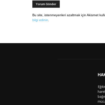
Bu site, istenmeyenleri azaltmak için Akismet kul
bilgi edinin
.
HA
Eğit
hare
bağı
müca