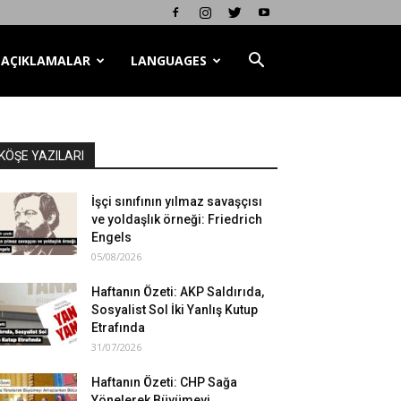
AÇIKLAMALAR
LANGUAGES
KÖŞE YAZILARI
İşçi sınıfının yılmaz savaşçısı
ve yoldaşlık örneği: Friedrich
Engels
05/08/2026
Haftanın Özeti: AKP Saldırıda,
Sosyalist Sol İki Yanlış Kutup
Etrafında
31/07/2026
Haftanın Özeti: CHP Sağa
Yönelerek Büyümeyi