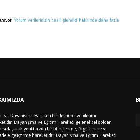
lanıyor.
Yorum verilerinizin nasıl işlendiği hakkında daha fazla
KKIMIZDA
B
im ve Dayanışma Hareketi bir devrimci-yenilenme
ketidir. Dayanışma ve Eğitim Hareketi geleneksel soldan
msızlaşarak yeni tarzda bir bilinçlenme, örgütlenme ve
dele geliştirme hareketidir. Dayanışma ve Eğitim Hareketi