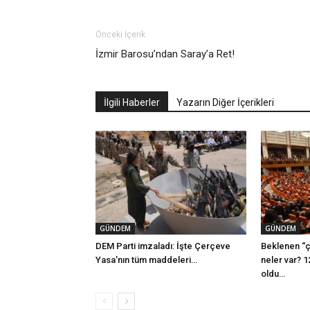
Önceki İçerik
İzmir Barosu’ndan Saray’a Ret!
İlgili Haberler
Yazarın Diğer İçerikleri
GÜNDEM
GÜNDEM
DEM Parti imzaladı: İşte Çerçeve
Beklenen “ç
Yasa’nın tüm maddeleri…
neler var? 1
oldu…