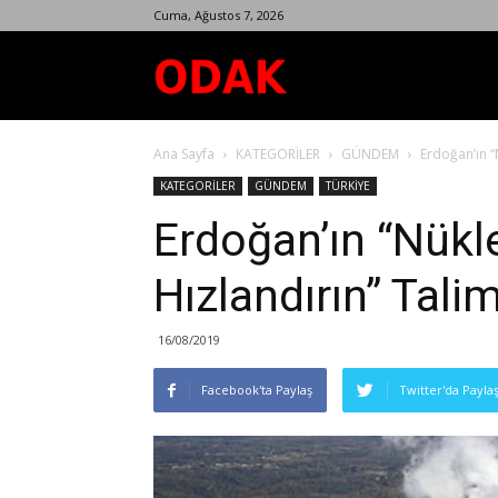
Cuma, Ağustos 7, 2026
Odak
Ana Sayfa
KATEGORİLER
GÜNDEM
Erdoğan’ın “
Dergisi
KATEGORİLER
GÜNDEM
TÜRKİYE
Erdoğan’ın “Nükle
Hızlandırın” Tali
16/08/2019
Facebook'ta Paylaş
Twitter'da Payla