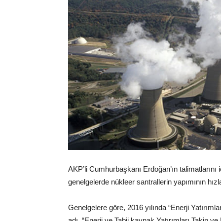
AKP’li Cumhurbaşkanı Erdoğan’ın talimatlarını
genelgelerde nükleer santrallerin yapımının hızl
Genelgelere göre, 2016 yılında “Enerji Yatırımla
adı, “Enerji ve Tabii kaynak Yatırımları Takip ve K