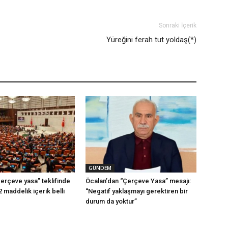
Sonraki İçerik
Yüreğini ferah tut yoldaş(*)
GÜNDEM
erçeve yasa” teklifinde
Öcalan’dan “Çerçeve Yasa” mesajı:
2 maddelik içerik belli
“Negatif yaklaşmayı gerektiren bir
durum da yoktur”