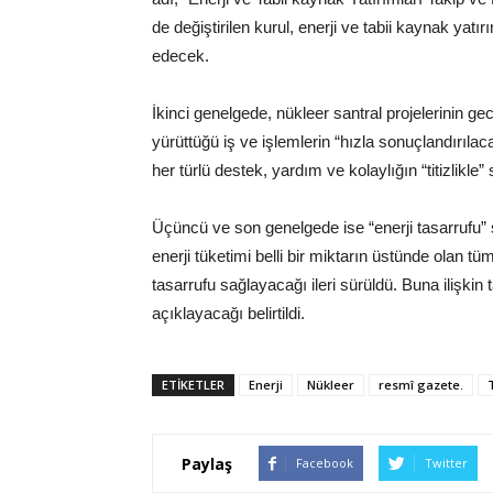
de değiştirilen kurul, enerji ve tabii kaynak yatı
edecek.
İkinci genelgede, nükleer santral projelerinin g
yürüttüğü iş ve işlemlerin “hızla sonuçlandırılacağ
her türlü destek, yardım ve kolaylığın “titizlikle” 
Üçüncü ve son genelgede ise “enerji tasarrufu” s
enerji tüketimi belli bir miktarın üstünde olan
tasarrufu sağlayacağı ileri sürüldü. Buna ilişkin t
açıklayacağı belirtildi.
ETIKETLER
Enerji
Nükleer
resmî gazete.
Paylaş
Facebook
Twitter