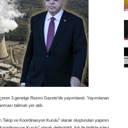
 içeren 3 genelge Resmi Gazete’de yayımlandı. Yayımlanan
anması talimatı yer aldı.
rı Takip ve Koordinasyon Kurulu” olarak oluşturulan yapının
oordinasyon Kurulu” olarak değiştirildi. Adı ile birlikte işlevi