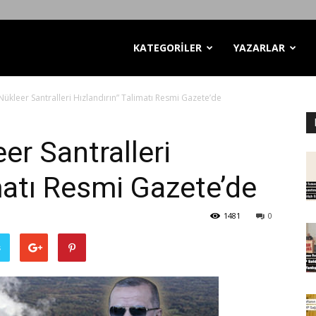
KATEGORİLER
YAZARLAR
Nükleer Santralleri Hızlandırın” Talimatı Resmi Gazete’de
er Santralleri
matı Resmi Gazete’de
1481
0
ş