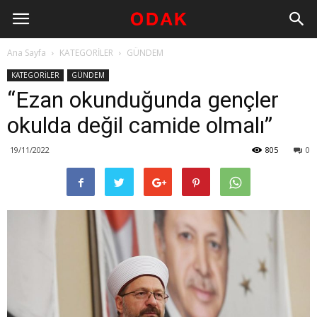
Ana Sayfa
KATEGORİLER
GÜNDEM
KATEGORİLER
GÜNDEM
“Ezan okunduğunda gençler
okulda değil camide olmalı”
19/11/2022
805
0