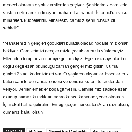
medeni olmasının yolu camilerden geçiyor. Şehirlerimiz camilerle
süslenmeli, camisi olmayan mahalle kalmamalı. İstanbul’un süsü
minareleri, kubbeleridir. Minaresiz, camisiz şehir ruhsuz bir
şehirdir”
“Mahallemizin gençleri çocukları burada olacak hocalarımız onları
bekliyor. Camilerimizi gençlerimizle çocuklarımızla süslemeyiz.
Ellerinden tutup onları camiye getirmeliyiz. Eğer okuldaysalar bu
doğru değil ezan okunduğu zaman gençlerimiz gitsin. Cuma
günleri 2 saat kadar izinleri var. O yaşlarda alışsınlar. Hocalarımız
bütün camilerde namaz öncesi ve sonrası kuran, tefsir dersleri
veriyor. Verilen emekler boşa gitmesin. Camilerimiz sadece ezan
okunup namaz kılındıktan sonra kapısı kapanan yerler olmasın.
İçini okul haline getirelim. Emeği geçen herkesten Allah razı olsun,
cumanız kabul olsun”
ETIKETLER
Ali Erbaş
Diyanet işleri Başkanlığı
Gençler camiye